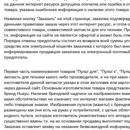
на данном интернет ресурсе допущена опечатка или ошибка в оп
товара, указана ошибочная информация о наличии этого товара
Нажимая кнопку "Заказать" на этой странице, заказчик подтвержд
данными правилами заказа через этот интернет ресурс, и готов о
совместимого товара, совместимой запчасти для его техники. Пр
т.к. информация на сайте не является офертой и может быть о
Порядок отмены предоплаты состоит из возврата всей суммы уп
средство или электронный кошелёк заказчика с которого был вн
информировании продавцом заказчика на электронный почтовый 
предоплаты.
Первая часть наименования товаров "Пульт для", "Пульт к", "Пу
запчасть для техники какого либо производителя, и ни при каких
изготовителя данной запчасти указан в этом заголовке или карто
через данный сайт. Основным изготовителем товара представлен
бренд Huayu. Наличие брендовой надписи на изображениях макет
каких обстоятельствах не означает, что интернет магазин факти
либо товарным знаком. Изображения пультов (макеты) с брендо
размещены как они есть на руках у потребителей, с целью облег
родного пульта, которым изготовитель укомплектовал его аппара
существенно важны т.к. на их основании продавец выполняет по
Заказчик оставляет заявку на оказание безвозмездной информа