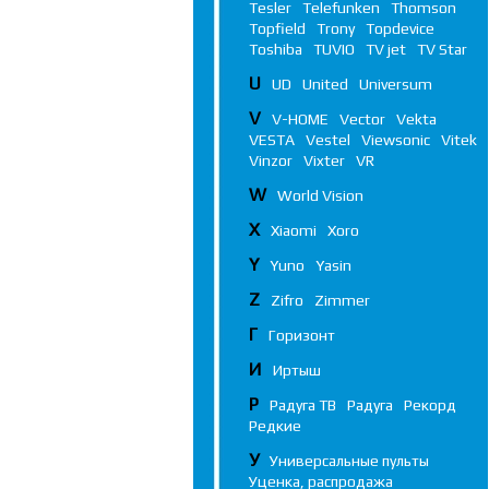
Tesler
Telefunken
Thomson
Topfield
Trony
Topdevice
Toshiba
TUVIO
TV jet
TV Star
U
UD
United
Universum
V
V-HOME
Vector
Vekta
VESTA
Vestel
Viewsonic
Vitek
Vinzor
Vixter
VR
W
World Vision
X
Xiaomi
Xoro
Y
Yuno
Yasin
Z
Zifro
Zimmer
Г
Горизонт
И
Иртыш
Р
Радуга ТВ
Радуга
Рекорд
Редкие
У
Универсальные пульты
Уценка, распродажа