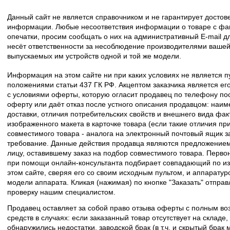
Данный сайт не является справочником и не гарантирует досто
информации. Любые несоответствия информации о товаре с фак
опечатки, просим сообщать о них на административный E-mail д
несёт ответственности за несоблюдение производителями вашей
выпускаемых им устройств одной и той же модели.
Информация на этом сайте ни при каких условиях не является 
положениями статьи 437 ГК РФ. Акцептом заказчика является его
с условиями оферты, которую огласит продавец по телефону пос
оферту или даёт отказ после устного описания продавцом: наим
доставки, отличия потребительских свойств и внешнего вида фак
изображенного макета в карточке товара (если такие отличия пр
совместимого товара - аналога на электронный почтовый ящик з
требование. Данные действия продавца являются предложение
лицу, оставившему заказ на подбор совместимого товара. Перво
при помощи онлайн-консультанта подбирает совпадающий по из
этом сайте, сверяя его со своим исходным пультом, и аппаратур
модели аппарата. Кликая (нажимая) по кнопке "Заказать" отпра
проверку нашим специалистом.
Продавец оставляет за собой право отзыва оферты с полным во
средств в случаях: если заказанный товар отсутствует на складе
обнаружились недостатки, заводской брак (в т.ч. и скрытый брак