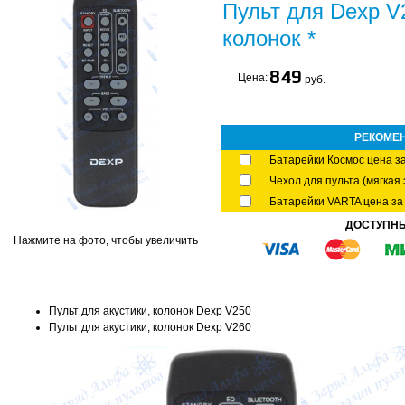
Пульт для Dexp V2
колонок *
849
Цена:
руб.
РЕКОМЕ
Батарейки Космос цена за
Чехол для пульта (мягкая 
Батарейки VARTA цена за 
ДОСТУПН
Нажмите на фото, чтобы увеличить
Пульт для акустики, колонок Dexp V250
Пульт для акустики, колонок Dexp V260