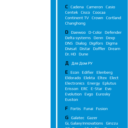
C
Cadena
Cameron
Casio
Centek
Cisco
Coocaa
Continent TV
Crown
Cortland
Changhong
D
Daewoo
D-Color
Defender
Delta systems
Denn
Dexp
DNS
Dialog
Digifors
Digma
Divisat
Distar
Doffler
Dream
Dr. HD
Dune
Д
Для Дом РУ
E
Econ
Edifier
Elenberg
Eldorado
Elekta
Eltex
Elect
Electronics
Energy
Eplutus
Erisson
ERC
E-Star
Evo
Evolution
Evgo
Eurosky
Euston
F
Fortis
Funai
Fusion
G
Galatec
Gazer
Gi, Galaxy Innovations
Ginzzu