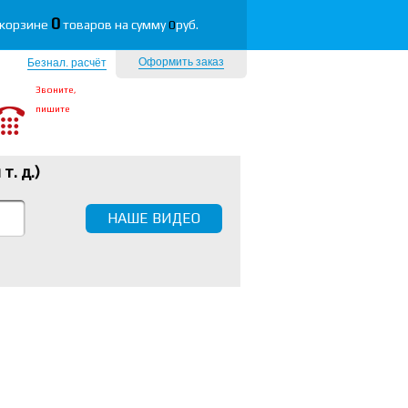
0
 корзине
товаров на сумму
0
руб.
Оформить заказ
Безнал. расчёт
Звоните,
пишите
 т. д.
)
НАШЕ ВИДЕО