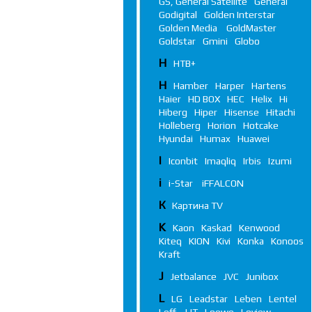
GS, General Satellite
General
Godigital
Golden Interstar
Golden Media
GoldMaster
Goldstar
Gmini
Globo
Н
НТВ+
H
Hamber
Harper
Hartens
Haier
HD BOX
HEC
Helix
Hi
Hiberg
Hiper
Hisense
Hitachi
Holleberg
Horion
Hotcake
Hyundai
Humax
Huawei
I
Iconbit
Imaqliq
Irbis
Izumi
i
i-Star
iFFALСON
К
Картина TV
K
Kaon
Kaskad
Kenwood
Kiteq
KION
Kivi
Konka
Konoos
Kraft
J
Jetbalance
JVC
Junibox
L
LG
Leadstar
Leben
Lentel