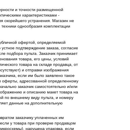
верности и точности размещенной
тическими характеристиками -
ля скорейшего устранения. Магазин не
 техники однообразия комплектации
публичной офертой, определяемой
 устное подтверждение заказа, согласие
ле подбора пульта. Заказчик принимает
енования товара, его цены, условий
тического товара на складе продавца, от
исутствуют) и отправки изображения
аказчика, если им было заявлено такое
м оферты, адресованной определенному
начально заказчик самостоятельно и/или
ображению и описанию макет товара на
ой по внешнему виду пульта, и номеру
вляет данные на дополнительную
звратом заказчику уплаченных им
, если у товара при проверке продавцом
 микросхемы), нарушена упаковка, если