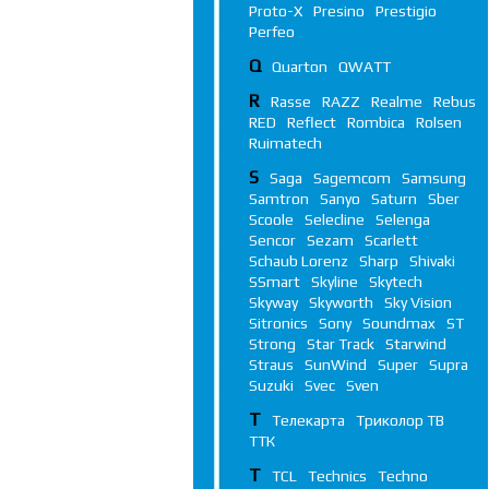
Proto-X
Presino
Prestigio
Perfeo
Q
Quarton
QWATT
R
Rasse
RAZZ
Realme
Rebus
RED
Reflect
Rombica
Rolsen
Ruimatech
S
Saga
Sagemcom
Samsung
Samtron
Sanyo
Saturn
Sber
Scoole
Selecline
Selenga
Sencor
Sezam
Scarlett
Schaub Lorenz
Sharp
Shivaki
SSmart
Skyline
Skytech
Skyway
Skyworth
Sky Vision
Sitronics
Sony
Soundmax
ST
Strong
Star Track
Starwind
Straus
SunWind
Super
Supra
Suzuki
Svec
Sven
Т
Телекарта
Триколор ТВ
ТТК
T
TCL
Technics
Techno