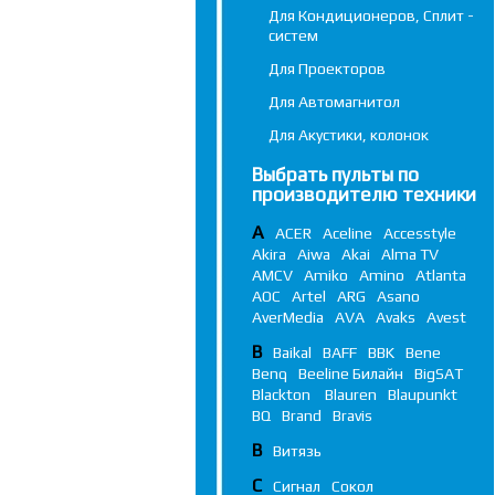
Для Кондиционеров, Сплит -
систем
Для Проекторов
Для Автомагнитол
Для Акустики, колонок
Выбрать пульты по
производителю техники
A
ACER
Aceline
Accesstyle
Akira
Aiwa
Akai
Alma TV
AMCV
Amiko
Amino
Atlanta
AOC
Artel
ARG
Asano
AverMedia
AVA
Avaks
Avest
B
Baikal
BAFF
BBK
Bene
Benq
Beeline Билайн
BigSAT
Blackton
Blauren
Blaupunkt
BQ
Brand
Bravis
В
Витязь
С
Сигнал
Сокол