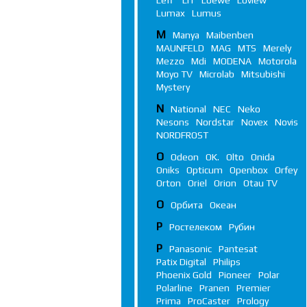
Leff
LIT
Loewe
Loview
Lumax
Lumus
M
Manya
Maibenben
MAUNFELD
MAG
MTS
Merely
Mezzo
Mdi
MODENA
Motorola
Moyo TV
Microlab
Mitsubishi
Mystery
N
National
NEC
Neko
Nesons
Nordstar
Novex
Novis
NORDFROST
O
Odeon
OK.
Olto
Onida
Oniks
Opticum
Openbox
Orfey
Orton
Oriel
Orion
Otau TV
О
Орбита
Океан
Р
Ростелеком
Рубин
P
Panasonic
Pantesat
Patix Digital
Philips
Phoenix Gold
Pioneer
Polar
Polarline
Pranen
Premier
Prima
ProCaster
Prology