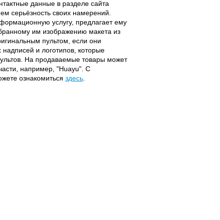
онтактные данные в разделе сайта
ием серьёзность своих намерений.
информационную услугу, предлагает ему
ыбранному им изображению макета из
оригинальным пультом, если они
надписей и логотипов, которые
 пультов. На продаваемые товары может
части, например, "Huayu". С
можете ознакомиться
здесь
.