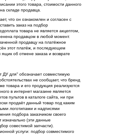
исании этого товара, стоимости данного
 на складе продавца.
ает, что он ознакомлен и согласен с
ставить заказ на подбор
едоплата товара не является акцептом,
тменена продавцом в любой момент.
лаченной продавцу на платёжное
есён этот платёж, и последующем
ящик об отмене заказа и возврате
льт ДУ для" обозначает совместимую
 обстоятельствах не сообщает, что бренд
чке товара и его продукция реализуются
ного в интернет магазине является
ов пультов в каталоге сайта, ни при
чески продаёт данный товар под каким
выми логотипами и надписями
чения подбора заказчиком своего
т изначально (эти данные
дбор совестимой запчасти).
ционной услуги: подбор совместимого