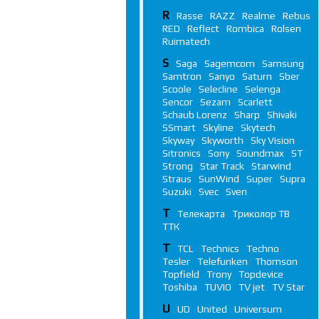
R
Rasse
RAZZ
Realme
Rebus
RED
Reflect
Rombica
Rolsen
Ruimatech
S
Saga
Sagemcom
Samsung
Samtron
Sanyo
Saturn
Sber
Scoole
Selecline
Selenga
Sencor
Sezam
Scarlett
Schaub Lorenz
Sharp
Shivaki
SSmart
Skyline
Skytech
Skyway
Skyworth
Sky Vision
Sitronics
Sony
Soundmax
ST
Strong
Star Track
Starwind
Straus
SunWind
Super
Supra
Suzuki
Svec
Sven
Т
Телекарта
Триколор ТВ
ТТК
T
TCL
Technics
Techno
Tesler
Telefunken
Thomson
Topfield
Trony
Topdevice
Toshiba
TUVIO
TV jet
TV Star
U
UD
United
Universum