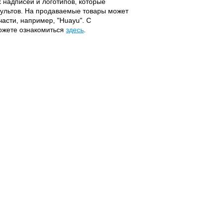
надписей и логотипов, которые
 пультов. На продаваемые товары может
части, например, "Huayu". С
можете ознакомиться
здесь
.