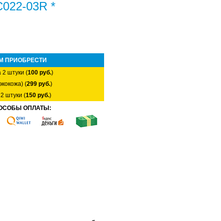
022-03R *
М ПРИОБРЕСТИ
 2 штуки (
100 руб.
)
экокожа) (
299 руб.
)
2 штуки (
150 руб.
)
ОСОБЫ ОПЛАТЫ: