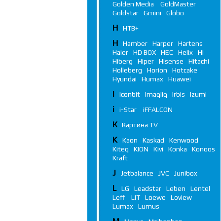
Golden Media
GoldMaster
Goldstar
Gmini
Globo
Н
НТВ+
H
Hamber
Harper
Hartens
Haier
HD BOX
HEC
Helix
Hi
Hiberg
Hiper
Hisense
Hitachi
Holleberg
Horion
Hotcake
Hyundai
Humax
Huawei
I
Iconbit
Imaqliq
Irbis
Izumi
i
i-Star
iFFALСON
К
Картина TV
K
Kaon
Kaskad
Kenwood
Kiteq
KION
Kivi
Konka
Konoos
Kraft
J
Jetbalance
JVC
Junibox
L
LG
Leadstar
Leben
Lentel
Leff
LIT
Loewe
Loview
Lumax
Lumus