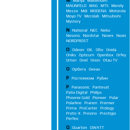
M
Manya
Maibenben
MAUNFELD
MAG
MTS
Merely
Mezzo
Mdi
MODENA
Motorola
Moyo TV
Microlab
Mitsubishi
Mystery
N
National
NEC
Neko
Nesons
Nordstar
Novex
Novis
NORDFROST
O
Odeon
OK.
Olto
Onida
Oniks
Opticum
Openbox
Orfey
Orton
Oriel
Orion
Otau TV
О
Орбита
Океан
Р
Ростелеком
Рубин
P
Panasonic
Pantesat
Patix Digital
Philips
Phoenix Gold
Pioneer
Polar
Polarline
Pranen
Premier
Prima
ProCaster
Prology
Proto-X
Presino
Prestigio
Perfeo
Q
Quarton
QWATT