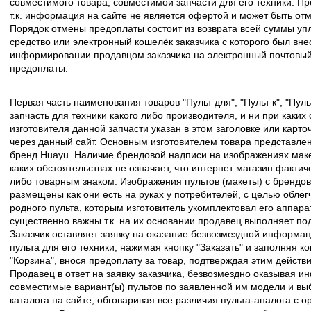
совместимого товара, совместимой запчасти для его техники. Пр
т.к. информация на сайте не является офертой и может быть о
Порядок отмены предоплаты состоит из возврата всей суммы уп
средство или электронный кошелёк заказчика с которого был вн
информировании продавцом заказчика на электронный почтовый 
предоплаты.
Первая часть наименования товаров "Пульт для", "Пульт к", "Пу
запчасть для техники какого либо производителя, и ни при каких
изготовителя данной запчасти указан в этом заголовке или карто
через данный сайт. Основным изготовителем товара представлен
бренд Huayu. Наличие брендовой надписи на изображениях макет
каких обстоятельствах не означает, что интернет магазин факти
либо товарным знаком. Изображения пультов (макеты) с брендо
размещены как они есть на руках у потребителей, с целью облег
родного пульта, которым изготовитель укомплектовал его аппара
существенно важны т.к. на их основании продавец выполняет по
Заказчик оставляет заявку на оказание безвозмездной информа
пульта для его техники, нажимая кнопку "Заказать" и заполняя к
"Корзина", внося предоплату за товар, подтверждая этим действ
Продавец в ответ на заявку заказчика, безвозмездно оказывая 
совместимые вариант(ы) пультов по заявленной им модели и в
каталога на сайте, обговаривая все различия пульта-аналога с 