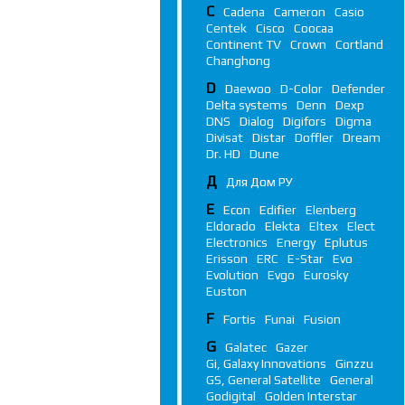
C
Cadena
Cameron
Casio
Centek
Cisco
Coocaa
Continent TV
Crown
Cortland
Changhong
D
Daewoo
D-Color
Defender
Delta systems
Denn
Dexp
DNS
Dialog
Digifors
Digma
Divisat
Distar
Doffler
Dream
Dr. HD
Dune
Д
Для Дом РУ
E
Econ
Edifier
Elenberg
Eldorado
Elekta
Eltex
Elect
Electronics
Energy
Eplutus
Erisson
ERC
E-Star
Evo
Evolution
Evgo
Eurosky
Euston
F
Fortis
Funai
Fusion
G
Galatec
Gazer
Gi, Galaxy Innovations
Ginzzu
GS, General Satellite
General
Godigital
Golden Interstar