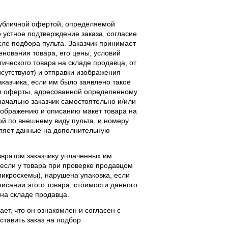
публичной офертой, определяемой
 устное подтверждение заказа, согласие
ле подбора пульта. Заказчик принимает
енования товара, его цены, условий
тического товара на складе продавца, от
исутствуют) и отправки изображения
аказчика, если им было заявлено такое
м оферты, адресованной определенному
начально заказчик самостоятельно и/или
ображению и описанию макет товара на
ой по внешнему виду пульта, и номеру
вляет данные на дополнительную
звратом заказчику уплаченных им
, если у товара при проверке продавцом
 микросхемы), нарушена упаковка, если
исании этого товара, стоимости данного
 на складе продавца.
ает, что он ознакомлен и согласен с
ставить заказ на подбор