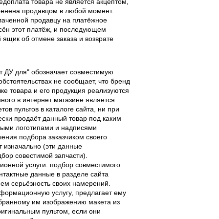
едоплата товара не является акцептом,
тменена продавцом в любой момент.
лаченной продавцу на платёжное
есён этот платёж, и последующем
ящик об отмене заказа и возврате
льт ДУ для" обозначает совместимую
 обстоятельствах не сообщает, что бренд
чке товара и его продукция реализуются
ного в интернет магазине является
ов пультов в каталоге сайта, ни при
чески продаёт данный товар под каким
выми логотипами и надписями
чения подбора заказчиком своего
т изначально (эти данные
дбор совестимой запчасти).
ционной услуги: подбор совместимого
онтактные данные в разделе сайта
ием серьёзность своих намерений.
информационную услугу, предлагает ему
ыбранному им изображению макета из
оригинальным пультом, если они