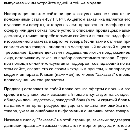
выпускаемых им устройств одной и той же модели.
Информация на этом сайте ни при каких условиях не является 
положениями статьи 437 ГК РФ. Акцептом заказчика является его
с условиями оферты, которую огласит продавец по телефону пос
оферту или даёт отказ после устного описания продавцом: наим
доставки, отличия потребительских свойств и внешнего вида фак
изображенного макета в карточке товара (если такие отличия пр
совместимого товара - аналога на электронный почтовый ящик з
требование. Данные действия продавца являются предложение
лицу, оставившему заказ на подбор совместимого товара. Перво
при помощи онлайн-консультанта подбирает совпадающий по из
этом сайте, сверяя его со своим исходным пультом, и аппаратур
модели аппарата. Кликая (нажимая) по кнопке "Заказать" отпра
проверку нашим специалистом.
Продавец оставляет за собой право отзыва оферты с полным во
средств в случаях: если заказанный товар отсутствует на складе
обнаружились недостатки, заводской брак (в т.ч. и скрытый брак
на данном интернет ресурсе допущена опечатка или ошибка в оп
товара, указана ошибочная информация о наличии этого товара
Нажимая кнопку "Заказать" на этой странице, заказчик подтвержд
данными правилами заказа через этот интернет ресурс, и готов о