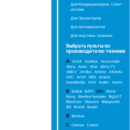
Для Кондиционеров, Сплит -
систем
Для Проекторов
Для Автомагнитол
Для Акустики, колонок
Выбрать пульты по
производителю техники
A
ACER
Aceline
Accesstyle
Akira
Aiwa
Akai
Alma TV
AMCV
Amiko
Amino
Atlanta
AOC
Artel
ARG
Asano
AverMedia
AVA
Avaks
Avest
B
Baikal
BAFF
BBK
Bene
Benq
Beeline Билайн
BigSAT
Blackton
Blauren
Blaupunkt
BQ
Brand
Bravis
В
Витязь
С
Сигнал
Сокол