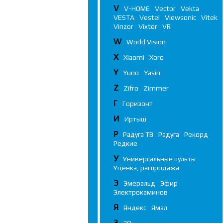
V
V-HOME
Vector
Vekta
VESTA
Vestel
Viewsonic
Vitek
Vinzor
Vixter
VR
W
World Vision
X
Xiaomi
Xoro
Y
Yuno
Yasin
Z
Zifro
Zimmer
Г
Горизонт
И
Иртыш
Р
Радуга ТВ
Радуга
Рекорд
Редкие
У
Универсальные пульты
Уценка, распродажа
Э
Эмеральд
Эфир
Электрокаминов
Я
Яндекс
Ямал
3