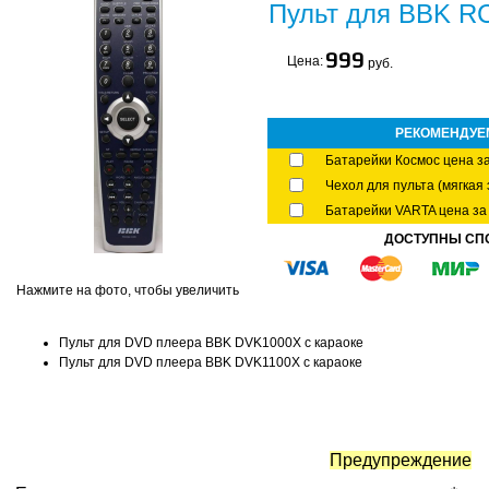
Пульт для BBK RC
999
Цена:
руб.
РЕКОМЕНДУЕ
Батарейки Космос цена за
Чехол для пульта (мягкая 
Батарейки VARTA цена за 
ДОСТУПНЫ СП
Нажмите на фото, чтобы увеличить
Пульт для DVD плеера BBK DVK1000X с караоке
Пульт для DVD плеера BBK DVK1100X с караоке
Предупреждение