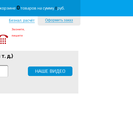
0
 корзине
товаров на сумму
0
руб.
Оформить заказ
Безнал. расчёт
Звоните,
пишите
 т. д.
)
НАШЕ ВИДЕО