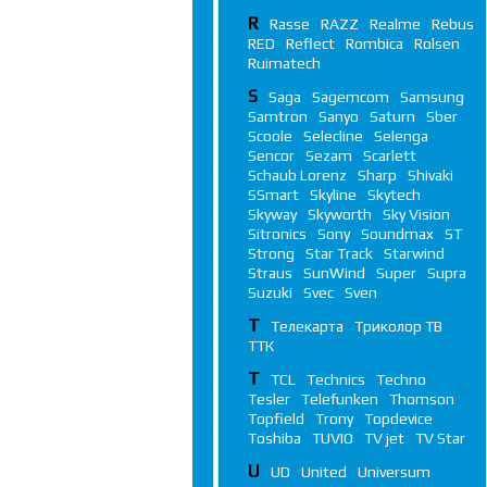
R
Rasse
RAZZ
Realme
Rebus
RED
Reflect
Rombica
Rolsen
Ruimatech
S
Saga
Sagemcom
Samsung
Samtron
Sanyo
Saturn
Sber
Scoole
Selecline
Selenga
Sencor
Sezam
Scarlett
Schaub Lorenz
Sharp
Shivaki
SSmart
Skyline
Skytech
Skyway
Skyworth
Sky Vision
Sitronics
Sony
Soundmax
ST
Strong
Star Track
Starwind
Straus
SunWind
Super
Supra
Suzuki
Svec
Sven
Т
Телекарта
Триколор ТВ
ТТК
T
TCL
Technics
Techno
Tesler
Telefunken
Thomson
Topfield
Trony
Topdevice
Toshiba
TUVIO
TV jet
TV Star
U
UD
United
Universum