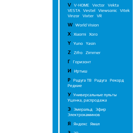
V
V-HOME
Vector
Vekta
VESTA
Vestel
Viewsonic
Vitek
Vinzor
Vixter
VR
W
World Vision
X
Xiaomi
Xoro
Y
Yuno
Yasin
Z
Zifro
Zimmer
Г
Горизонт
И
Иртыш
Р
Радуга ТВ
Радуга
Рекорд
Редкие
У
Универсальные пульты
Уценка, распродажа
Э
Эмеральд
Эфир
Электрокаминов
Я
Яндекс
Ямал
3