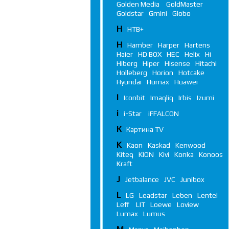
Golden Media
GoldMaster
Goldstar
Gmini
Globo
Н
НТВ+
H
Hamber
Harper
Hartens
Haier
HD BOX
HEC
Helix
Hi
Hiberg
Hiper
Hisense
Hitachi
Holleberg
Horion
Hotcake
Hyundai
Humax
Huawei
I
Iconbit
Imaqliq
Irbis
Izumi
i
i-Star
iFFALСON
К
Картина TV
K
Kaon
Kaskad
Kenwood
Kiteq
KION
Kivi
Konka
Konoos
Kraft
J
Jetbalance
JVC
Junibox
L
LG
Leadstar
Leben
Lentel
Leff
LIT
Loewe
Loview
Lumax
Lumus