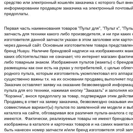
средство или электронный кошелёк заказчика с которого был вн
информировании продавцом заказчика на электронный почтовый 
предоплаты.
Первая часть наименования товаров "Пульт для", "Пульт к", "Пу
запчасть для техники какого либо производителя, и ни при каких
изготовителя данной запчасти указан в этом заголовке или карто
через данный сайт. Основным изготовителем товара представлен
бренд Huayu. Наличие брендовой надписи на изображениях макет
каких обстоятельствах не означает, что интернет магазин факти
либо товарным знаком. Изображения пультов (макеты) с брендо
размещены как они есть на руках у потребителей, с целью облег
родного пульта, которым изготовитель укомплектовал его аппара
существенно важны т.к. на их основании продавец выполняет по
Заказчик оставляет заявку на оказание безвозмездной информа
пульта для его техники, нажимая кнопку "Заказать" и заполняя к
"Корзина", внося предоплату за товар, подтверждая этим действ
Продавец в ответ на заявку заказчика, безвозмездно оказывая 
совместимые вариант(ы) пультов по заявленной им модели и в
каталога на сайте, обговаривая все различия пульта-аналога с 
имеются. Фактически, реализуемые товары не имеют брендовых 
изображены в каталоге и карточках товаров и на самих макетах
быть нанесен номер запчасти и/или бренд изготовителя этой зап