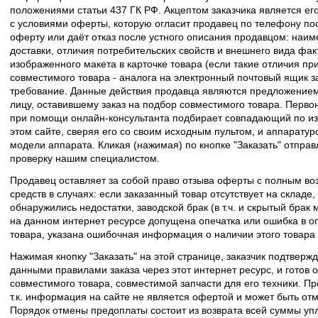
положениями статьи 437 ГК РФ. Акцептом заказчика является его
с условиями оферты, которую огласит продавец по телефону пос
оферту или даёт отказ после устного описания продавцом: наим
доставки, отличия потребительских свойств и внешнего вида фак
изображенного макета в карточке товара (если такие отличия пр
совместимого товара - аналога на электронный почтовый ящик з
требование. Данные действия продавца являются предложение
лицу, оставившему заказ на подбор совместимого товара. Перво
при помощи онлайн-консультанта подбирает совпадающий по из
этом сайте, сверяя его со своим исходным пультом, и аппаратур
модели аппарата. Кликая (нажимая) по кнопке "Заказать" отпра
проверку нашим специалистом.
Продавец оставляет за собой право отзыва оферты с полным во
средств в случаях: если заказанный товар отсутствует на складе
обнаружились недостатки, заводской брак (в т.ч. и скрытый брак
на данном интернет ресурсе допущена опечатка или ошибка в оп
товара, указана ошибочная информация о наличии этого товара
Нажимая кнопку "Заказать" на этой странице, заказчик подтвержд
данными правилами заказа через этот интернет ресурс, и готов о
совместимого товара, совместимой запчасти для его техники. Пр
т.к. информация на сайте не является офертой и может быть о
Порядок отмены предоплаты состоит из возврата всей суммы уп