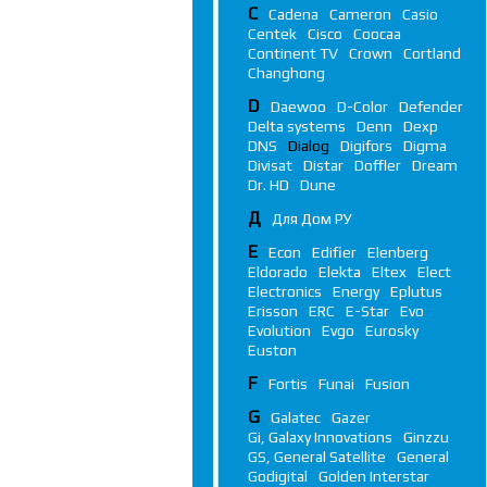
C
Cadena
Cameron
Casio
Centek
Cisco
Coocaa
Continent TV
Crown
Cortland
Changhong
D
Daewoo
D-Color
Defender
Delta systems
Denn
Dexp
DNS
Dialog
Digifors
Digma
Divisat
Distar
Doffler
Dream
Dr. HD
Dune
Д
Для Дом РУ
E
Econ
Edifier
Elenberg
Eldorado
Elekta
Eltex
Elect
Electronics
Energy
Eplutus
Erisson
ERC
E-Star
Evo
Evolution
Evgo
Eurosky
Euston
F
Fortis
Funai
Fusion
G
Galatec
Gazer
Gi, Galaxy Innovations
Ginzzu
GS, General Satellite
General
Godigital
Golden Interstar