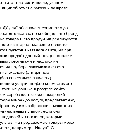
есён этот платёж, и последующем
ящик об отмене заказа и возврате
льт ДУ для" обозначает совместимую
 обстоятельствах не сообщает, что бренд
чке товара и его продукция реализуются
ного в интернет магазине является
ов пультов в каталоге сайта, ни при
чески продаёт данный товар под каким
выми логотипами и надписями
чения подбора заказчиком своего
т изначально (эти данные
дбор совестимой запчасти).
ционной услуги: подбор совместимого
онтактные данные в разделе сайта
ием серьёзность своих намерений.
информационную услугу, предлагает ему
ыбранному им изображению макета из
оригинальным пультом, если они
надписей и логотипов, которые
 пультов. На продаваемые товары может
части, например, "Huayu". С