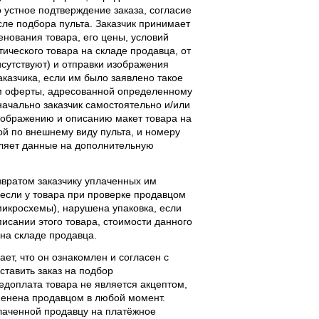
 устное подтверждение заказа, согласие
ле подбора пульта. Заказчик принимает
енования товара, его цены, условий
тического товара на складе продавца, от
исутствуют) и отправки изображения
аказчика, если им было заявлено такое
м оферты, адресованной определенному
начально заказчик самостоятельно и/или
ображению и описанию макет товара на
ой по внешнему виду пульта, и номеру
вляет данные на дополнительную
звратом заказчику уплаченных им
, если у товара при проверке продавцом
 микросхемы), нарушена упаковка, если
исании этого товара, стоимости данного
 на складе продавца.
ает, что он ознакомлен и согласен с
ставить заказ на подбор
едоплата товара не является акцептом,
тменена продавцом в любой момент.
лаченной продавцу на платёжное