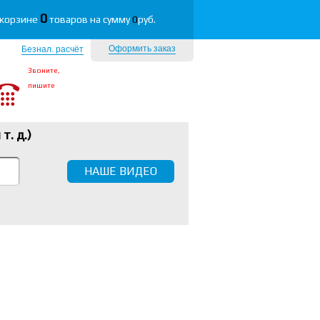
0
 корзине
товаров на сумму
0
руб.
Оформить заказ
Безнал. расчёт
Звоните,
пишите
 т. д.
)
НАШЕ ВИДЕО