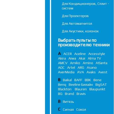
Для Кондиционеров, Сплит -
систем
Для Проекторов
Для Автомагнитол
Для Акустики, колонок
Выбрать пульты по
производителю техники
A
ACER
Aceline
Accesstyle
Akira
Aiwa
Akai
Alma TV
AMCV
Amiko
Amino
Atlanta
AOC
Artel
ARG
Asano
AverMedia
AVA
Avaks
Avest
B
Baikal
BAFF
BBK
Bene
Benq
Beeline Билайн
BigSAT
Blackton
Blauren
Blaupunkt
BQ
Brand
Bravis
В
Витязь
С
Сигнал
Сокол