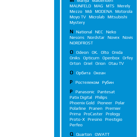
M
Manya
Maibenben
MAUNFELD
MAG
MTS
Merely
Mezzo
Mdi
MODENA
Motorola
Moyo TV
Microlab
Mitsubishi
Mystery
N
National
NEC
Neko
Nesons
Nordstar
Novex
Novis
NORDFROST
O
Odeon
OK.
Olto
Onida
Oniks
Opticum
Openbox
Orfey
Orton
Oriel
Orion
Otau TV
О
Орбита
Океан
Р
Ростелеком
Рубин
P
Panasonic
Pantesat
Patix Digital
Philips
Phoenix Gold
Pioneer
Polar
Polarline
Pranen
Premier
Prima
ProCaster
Prology
Proto-X
Presino
Prestigio
Perfeo
Q
Quarton
QWATT