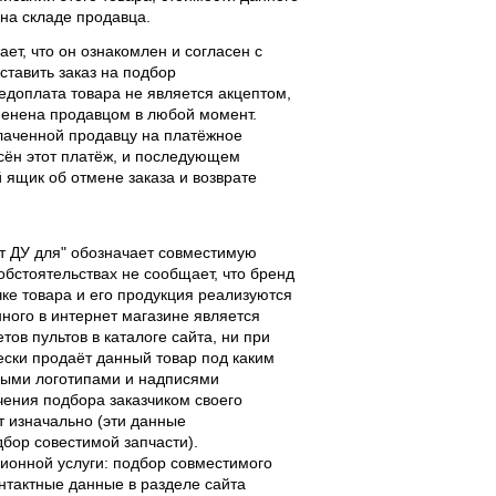
 на складе продавца.
ает, что он ознакомлен и согласен с
ставить заказ на подбор
едоплата товара не является акцептом,
тменена продавцом в любой момент.
лаченной продавцу на платёжное
есён этот платёж, и последующем
ящик об отмене заказа и возврате
льт ДУ для" обозначает совместимую
 обстоятельствах не сообщает, что бренд
чке товара и его продукция реализуются
ного в интернет магазине является
ов пультов в каталоге сайта, ни при
чески продаёт данный товар под каким
выми логотипами и надписями
чения подбора заказчиком своего
т изначально (эти данные
дбор совестимой запчасти).
ционной услуги: подбор совместимого
онтактные данные в разделе сайта