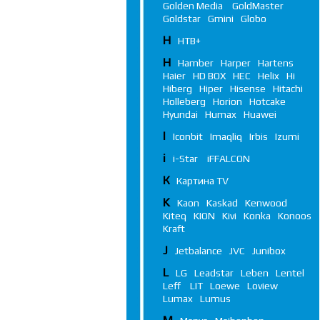
Golden Media
GoldMaster
Goldstar
Gmini
Globo
Н
НТВ+
H
Hamber
Harper
Hartens
Haier
HD BOX
HEC
Helix
Hi
Hiberg
Hiper
Hisense
Hitachi
Holleberg
Horion
Hotcake
Hyundai
Humax
Huawei
I
Iconbit
Imaqliq
Irbis
Izumi
i
i-Star
iFFALСON
К
Картина TV
K
Kaon
Kaskad
Kenwood
Kiteq
KION
Kivi
Konka
Konoos
Kraft
J
Jetbalance
JVC
Junibox
L
LG
Leadstar
Leben
Lentel
Leff
LIT
Loewe
Loview
Lumax
Lumus