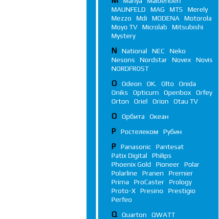
M
Manya
Maibenben
MAUNFELD
MAG
MTS
Merely
Mezzo
Mdi
MODENA
Motorola
Moyo TV
Microlab
Mitsubishi
Mystery
N
National
NEC
Neko
Nesons
Nordstar
Novex
Novis
NORDFROST
O
Odeon
OK.
Olto
Onida
Oniks
Opticum
Openbox
Orfey
Orton
Oriel
Orion
Otau TV
О
Орбита
Океан
Р
Ростелеком
Рубин
P
Panasonic
Pantesat
Patix Digital
Philips
Phoenix Gold
Pioneer
Polar
Polarline
Pranen
Premier
Prima
ProCaster
Prology
Proto-X
Presino
Prestigio
Perfeo
Q
Quarton
QWATT