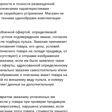
верности и точности размещенной
тическими характеристиками -
ля скорейшего устранения. Магазин не
 техники однообразия комплектации
публичной офертой, определяемой
 устное подтверждение заказа, согласие
ле подбора пульта. Заказчик принимает
енования товара, его цены, условий
тического товара на складе продавца, от
исутствуют) и отправки изображения
аказчика, если им было заявлено такое
м оферты, адресованной определенному
начально заказчик самостоятельно и/или
ображению и описанию макет товара на
ой по внешнему виду пульта, и номеру
вляет данные на дополнительную
звратом заказчику уплаченных им
, если у товара при проверке продавцом
 микросхемы), нарушена упаковка, если
исании этого товара, стоимости данного