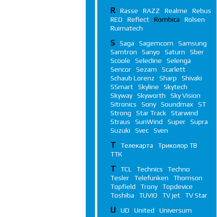
R
Rasse
RAZZ
Realme
Rebus
RED
Reflect
Rombica
Rolsen
Ruimatech
S
Saga
Sagemcom
Samsung
Samtron
Sanyo
Saturn
Sber
Scoole
Selecline
Selenga
Sencor
Sezam
Scarlett
Schaub Lorenz
Sharp
Shivaki
SSmart
Skyline
Skytech
Skyway
Skyworth
Sky Vision
Sitronics
Sony
Soundmax
ST
Strong
Star Track
Starwind
Straus
SunWind
Super
Supra
Suzuki
Svec
Sven
Т
Телекарта
Триколор ТВ
ТТК
T
TCL
Technics
Techno
Tesler
Telefunken
Thomson
Topfield
Trony
Topdevice
Toshiba
TUVIO
TV jet
TV Star
U
UD
United
Universum