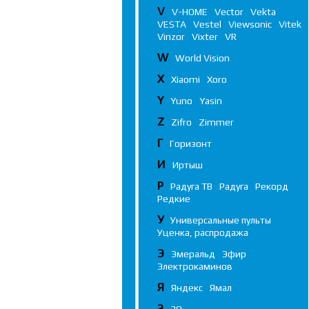
V
V-HOME
Vector
Vekta
VESTA
Vestel
Viewsonic
Vitek
Vinzor
Vixter
VR
W
World Vision
X
Xiaomi
Xoro
Y
Yuno
Yasin
Z
Zifro
Zimmer
Г
Горизонт
И
Иртыш
Р
Радуга ТВ
Радуга
Рекорд
Редкие
У
Универсальные пульты
Уценка, распродажа
Э
Эмеральд
Эфир
Электрокаминов
Я
Яндекс
Ямал
3