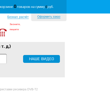
0
 корзине
товаров на сумму
0
руб.
Оформить заказ
Безнал. расчёт
Звоните,
пишите
 т. д.
)
НАШЕ ВИДЕО
приставки ресивера DVB-T2