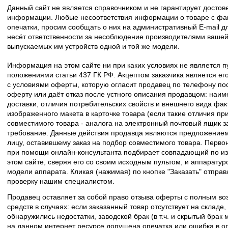
Данный сайт не является справочником и не гарантирует досто
информации. Любые несоответствия информации о товаре с фак
опечатки, просим сообщать о них на административный E-mail д
несёт ответственности за несоблюдение производителями вашей
выпускаемых им устройств одной и той же модели.
Информация на этом сайте ни при каких условиях не является 
положениями статьи 437 ГК РФ. Акцептом заказчика является его
с условиями оферты, которую огласит продавец по телефону пос
оферту или даёт отказ после устного описания продавцом: наим
доставки, отличия потребительских свойств и внешнего вида фак
изображенного макета в карточке товара (если такие отличия пр
совместимого товара - аналога на электронный почтовый ящик з
требование. Данные действия продавца являются предложение
лицу, оставившему заказ на подбор совместимого товара. Перво
при помощи онлайн-консультанта подбирает совпадающий по из
этом сайте, сверяя его со своим исходным пультом, и аппаратур
модели аппарата. Кликая (нажимая) по кнопке "Заказать" отпра
проверку нашим специалистом.
Продавец оставляет за собой право отзыва оферты с полным во
средств в случаях: если заказанный товар отсутствует на складе
обнаружились недостатки, заводской брак (в т.ч. и скрытый брак
на данном интернет ресурсе допущена опечатка или ошибка в оп