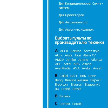
Для Кондиционеров, Сплит -
систем
Для Проекторов
Для Автомагнитол
Для Акустики, колонок
Выбрать пульты по
производителю техники
A
ACER
Aceline
Accesstyle
Akira
Aiwa
Akai
Alma TV
AMCV
Amiko
Amino
Atlanta
AOC
Artel
ARG
Asano
AverMedia
AVA
Avaks
Avest
B
Baikal
BAFF
BBK
Bene
Benq
Beeline Билайн
BigSAT
Blackton
Blauren
Blaupunkt
BQ
Brand
Bravis
В
Витязь
С
Сигнал
Сокол