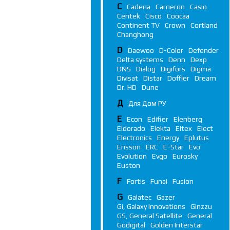
C
Cadena
Cameron
Casio
Centek
Cisco
Coocaa
Continent TV
Crown
Cortland
Changhong
D
Daewoo
D-Color
Defender
Delta systems
Denn
Dexp
DNS
Dialog
Digifors
Digma
Divisat
Distar
Doffler
Dream
Dr. HD
Dune
Д
Для Дом РУ
E
Econ
Edifier
Elenberg
Eldorado
Elekta
Eltex
Elect
Electronics
Energy
Eplutus
Erisson
ERC
E-Star
Evo
Evolution
Evgo
Eurosky
Euston
F
Fortis
Funai
Fusion
G
Galatec
Gazer
Gi, Galaxy Innovations
Ginzzu
GS, General Satellite
General
Godigital
Golden Interstar