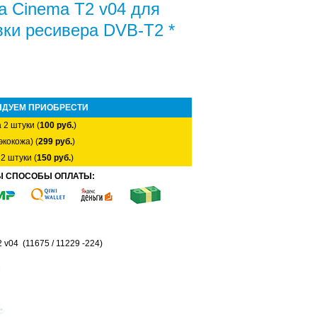
a Cinema T2 v04 для
ки ресивера DVB-T2 *
НДУЕМ ПРИОБРЕСТИ
 2 штуки (
100 руб.
)
экокожа) (
299 руб.
)
2 штуки (
150 руб.
)
Ы СПОСОБЫ ОПЛАТЫ:
v04 (11675 / 11229 -224)