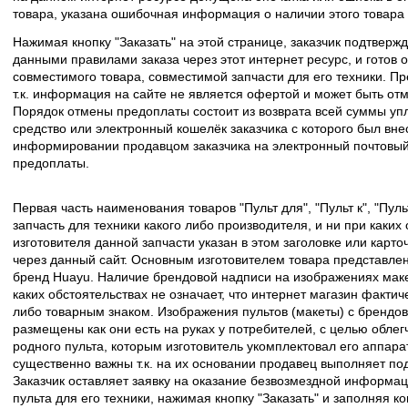
товара, указана ошибочная информация о наличии этого товара
Нажимая кнопку "Заказать" на этой странице, заказчик подтвержд
данными правилами заказа через этот интернет ресурс, и готов о
совместимого товара, совместимой запчасти для его техники. Пр
т.к. информация на сайте не является офертой и может быть о
Порядок отмены предоплаты состоит из возврата всей суммы уп
средство или электронный кошелёк заказчика с которого был вн
информировании продавцом заказчика на электронный почтовый 
предоплаты.
Первая часть наименования товаров "Пульт для", "Пульт к", "Пу
запчасть для техники какого либо производителя, и ни при каких
изготовителя данной запчасти указан в этом заголовке или карто
через данный сайт. Основным изготовителем товара представлен
бренд Huayu. Наличие брендовой надписи на изображениях макет
каких обстоятельствах не означает, что интернет магазин факти
либо товарным знаком. Изображения пультов (макеты) с брендо
размещены как они есть на руках у потребителей, с целью облег
родного пульта, которым изготовитель укомплектовал его аппара
существенно важны т.к. на их основании продавец выполняет по
Заказчик оставляет заявку на оказание безвозмездной информа
пульта для его техники, нажимая кнопку "Заказать" и заполняя к