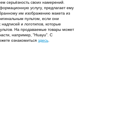
ием серьёзность своих намерений.
информационную услугу, предлагает ему
ыбранному им изображению макета из
оригинальным пультом, если они
надписей и логотипов, которые
 пультов. На продаваемые товары может
части, например, "Huayu". С
можете ознакомиться
здесь
.