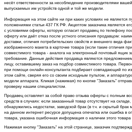
несёт ответственности за несоблюдение производителями вашей
выпускаемых им устройств одной и той же модели.
Информация на этом сайте ни при каких условиях не является 
положениями статьи 437 ГК РФ. Акцептом заказчика является его
с условиями оферты, которую огласит продавец по телефону пос
оферту или даёт отказ после устного описания продавцом: наим
доставки, отличия потребительских свойств и внешнего вида фак
изображенного макета в карточке товара (если такие отличия пр
совместимого товара - аналога на электронный почтовый ящик з
требование. Данные действия продавца являются предложение
лицу, оставившему заказ на подбор совместимого товара. Перво
при помощи онлайн-консультанта подбирает совпадающий по из
этом сайте, сверяя его со своим исходным пультом, и аппаратур
модели аппарата. Кликая (нажимая) по кнопке "Заказать" отпра
проверку нашим специалистом.
Продавец оставляет за собой право отзыва оферты с полным во
средств в случаях: если заказанный товар отсутствует на складе
обнаружились недостатки, заводской брак (в т.ч. и скрытый брак
на данном интернет ресурсе допущена опечатка или ошибка в оп
товара, указана ошибочная информация о наличии этого товара
Нажимая кнопку "Заказать" на этой странице, заказчик подтвержд