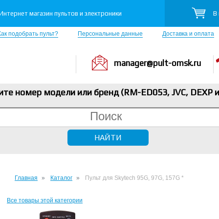
В
Интернет магазин пультов и электроники
Как подобрать пульт?
Персональные данные
Доставка и оплата
manager@pult-omsk.ru
ите номер модели или бренд (RM-ED053, JVC, DEXP
и
Главная
Каталог
Пульт для Skytech 95G, 97G, 157G *
Все товары этой категории