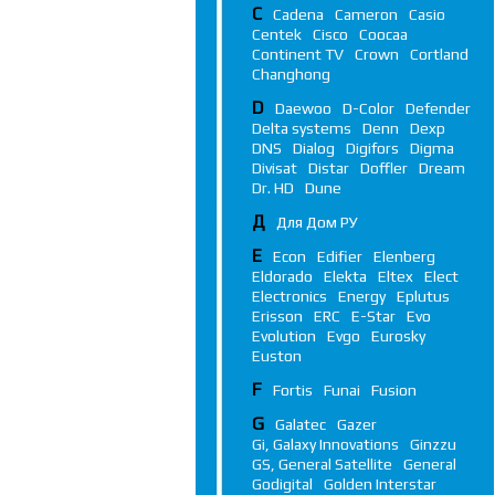
C
Cadena
Cameron
Casio
Centek
Cisco
Coocaa
Continent TV
Crown
Cortland
Changhong
D
Daewoo
D-Color
Defender
Delta systems
Denn
Dexp
DNS
Dialog
Digifors
Digma
Divisat
Distar
Doffler
Dream
Dr. HD
Dune
Д
Для Дом РУ
E
Econ
Edifier
Elenberg
Eldorado
Elekta
Eltex
Elect
Electronics
Energy
Eplutus
Erisson
ERC
E-Star
Evo
Evolution
Evgo
Eurosky
Euston
F
Fortis
Funai
Fusion
G
Galatec
Gazer
Gi, Galaxy Innovations
Ginzzu
GS, General Satellite
General
Godigital
Golden Interstar