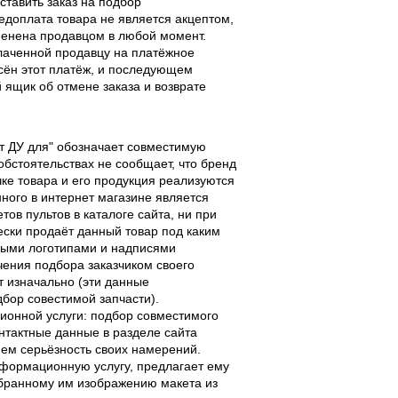
ставить заказ на подбор
едоплата товара не является акцептом,
тменена продавцом в любой момент.
лаченной продавцу на платёжное
есён этот платёж, и последующем
ящик об отмене заказа и возврате
льт ДУ для" обозначает совместимую
 обстоятельствах не сообщает, что бренд
чке товара и его продукция реализуются
ного в интернет магазине является
ов пультов в каталоге сайта, ни при
чески продаёт данный товар под каким
выми логотипами и надписями
чения подбора заказчиком своего
т изначально (эти данные
дбор совестимой запчасти).
ционной услуги: подбор совместимого
онтактные данные в разделе сайта
ием серьёзность своих намерений.
информационную услугу, предлагает ему
ыбранному им изображению макета из