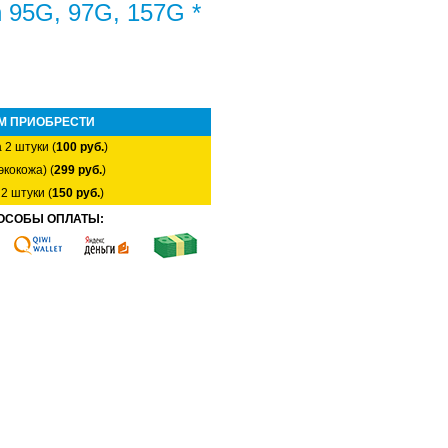
 95G, 97G, 157G *
М ПРИОБРЕСТИ
 2 штуки (
100 руб.
)
экокожа) (
299 руб.
)
2 штуки (
150 руб.
)
ОСОБЫ ОПЛАТЫ: