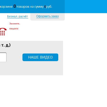
0
 корзине
товаров на сумму
0
руб.
Оформить заказ
Безнал. расчёт
Звоните,
пишите
 т. д.
)
НАШЕ ВИДЕО