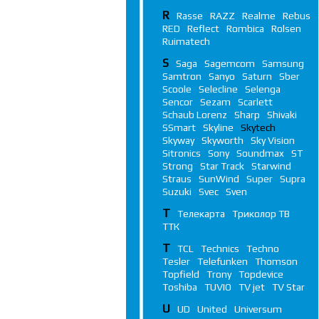
R
Rasse
RAZZ
Realme
Rebus
RED
Reflect
Rombica
Rolsen
Ruimatech
S
Saga
Sagemcom
Samsung
Samtron
Sanyo
Saturn
Sber
Scoole
Selecline
Selenga
Sencor
Sezam
Scarlett
Schaub Lorenz
Sharp
Shivaki
SSmart
Skyline
Skytech
Skyway
Skyworth
Sky Vision
Sitronics
Sony
Soundmax
ST
Strong
Star Track
Starwind
Straus
SunWind
Super
Supra
Suzuki
Svec
Sven
Т
Телекарта
Триколор ТВ
ТТК
T
TCL
Technics
Techno
Tesler
Telefunken
Thomson
Topfield
Trony
Topdevice
Toshiba
TUVIO
TV jet
TV Star
U
UD
United
Universum