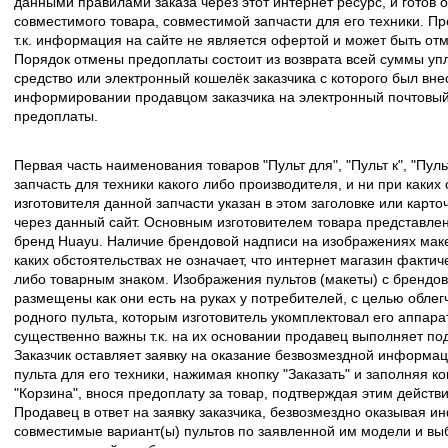
данными правилами заказа через этот интернет ресурс, и готов о
совместимого товара, совместимой запчасти для его техники. Пр
т.к. информация на сайте не является офертой и может быть о
Порядок отмены предоплаты состоит из возврата всей суммы уп
средство или электронный кошелёк заказчика с которого был вн
информировании продавцом заказчика на электронный почтовый 
предоплаты.
Первая часть наименования товаров "Пульт для", "Пульт к", "Пу
запчасть для техники какого либо производителя, и ни при каких
изготовителя данной запчасти указан в этом заголовке или карто
через данный сайт. Основным изготовителем товара представлен
бренд Huayu. Наличие брендовой надписи на изображениях макет
каких обстоятельствах не означает, что интернет магазин факти
либо товарным знаком. Изображения пультов (макеты) с брендо
размещены как они есть на руках у потребителей, с целью облег
родного пульта, которым изготовитель укомплектовал его аппара
существенно важны т.к. на их основании продавец выполняет по
Заказчик оставляет заявку на оказание безвозмездной информа
пульта для его техники, нажимая кнопку "Заказать" и заполняя к
"Корзина", внося предоплату за товар, подтверждая этим действ
Продавец в ответ на заявку заказчика, безвозмездно оказывая 
совместимые вариант(ы) пультов по заявленной им модели и в