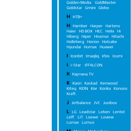
Golden Media
GoldMaster
Goldstar
Gmini
Globo
Н
НТВ+
H
Hamber
Harper
Hartens
Haier
HD BOX
HEC
Helix
Hi
Hiberg
Hiper
Hisense
Hitachi
Holleberg
Horion
Hotcake
Hyundai
Humax
Huawei
I
Iconbit
Imaqliq
Irbis
Izumi
i
i-Star
iFFALСON
К
Картина TV
K
Kaon
Kaskad
Kenwood
Kiteq
KION
Kivi
Konka
Konoos
Kraft
J
Jetbalance
JVC
Junibox
L
LG
Leadstar
Leben
Lentel
Leff
LIT
Loewe
Loview
Lumax
Lumus