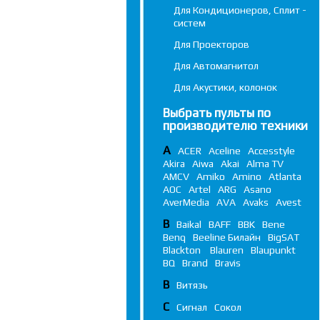
Для Кондиционеров, Сплит -
систем
Для Проекторов
Для Автомагнитол
Для Акустики, колонок
Выбрать пульты по
производителю техники
A
ACER
Aceline
Accesstyle
Akira
Aiwa
Akai
Alma TV
AMCV
Amiko
Amino
Atlanta
AOC
Artel
ARG
Asano
AverMedia
AVA
Avaks
Avest
B
Baikal
BAFF
BBK
Bene
Benq
Beeline Билайн
BigSAT
Blackton
Blauren
Blaupunkt
BQ
Brand
Bravis
В
Витязь
С
Сигнал
Сокол