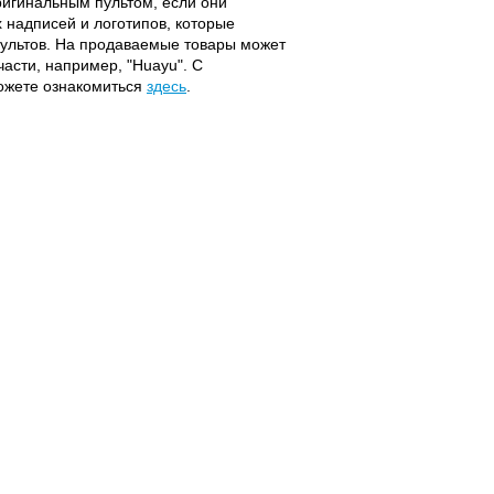
оригинальным пультом, если они
надписей и логотипов, которые
 пультов. На продаваемые товары может
части, например, "Huayu". С
можете ознакомиться
здесь
.