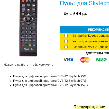
Пульт для Skytech
299
Цена:
руб.
РЕКОМЕНДУЕ
Батарейки Космос цена за
Чехол для пульта (мягкая 
Батарейки VARTA цена за 
ДОСТУПНЫ СП
Нажмите на фото, чтобы увеличить
Пульт для цифровой приставки DVB-T2 SkyTech 95G
Пульт для цифровой приставки DVB-T2 SkyTech 97G
Пульт для цифровой приставки DVB-T2 SkyTech 157G
Предупреждение