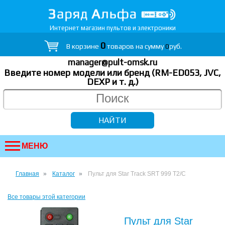
Интернет магазин пультов и электроники
0
В корзине
товаров на сумму
0
руб.
manager@pult-omsk.ru
Введите номер модели или бренд (RM-ED053, JVC,
DEXP
и т. д.
)
МЕНЮ
Главная
Каталог
Пульт для Star Track SRT 999 T2/C
Все товары этой категории
Пульт для Star