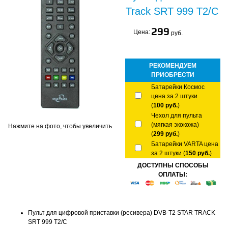
Track SRT 999 T2/C
299
Цена:
руб.
РЕКОМЕНДУЕМ
ПРИОБРЕСТИ
Батарейки Космос
цена за 2 штуки
(
100 руб.
)
Чехол для пульта
(мягкая экокожа)
Нажмите на фото, чтобы увеличить
(
299 руб.
)
Батарейки VARTA цена
за 2 штуки (
150 руб.
)
ДОСТУПНЫ СПОСОБЫ
ОПЛАТЫ:
Пульт для цифровой приставки (ресивера) DVB-T2 STAR TRACK
SRT 999 T2/C