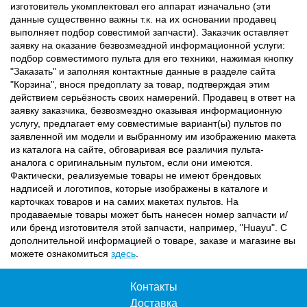
изготовитель укомплектовал его аппарат изначально (эти
данные существенно важны т.к. на их основании продавец
выполняет подбор совестимой запчасти). Заказчик оставляет
заявку на оказание безвозмездной информационной услуги:
подбор совместимого пульта для его техники, нажимая кнопку
"Заказать" и заполняя контактные данные в разделе сайта
"Корзина", внося предоплату за товар, подтверждая этим
действием серьёзность своих намерений. Продавец в ответ на
заявку заказчика, безвозмездно оказывая информационную
услугу, предлагает ему совместимые вариант(ы) пультов по
заявленной им модели и выбранному им изображению макета
из каталога на сайте, обговаривая все различия пульта-
аналога с оригинальным пультом, если они имеются.
Фактически, реализуемые товары не имеют брендовых
надписей и логотипов, которые изображены в каталоге и
карточках товаров и на самих макетах пультов. На
продаваемые товары может быть нанесен номер запчасти и/
или бренд изготовителя этой запчасти, например, "Huayu". С
дополнительной информацией о товаре, заказе и магазине вы
можете ознакомиться
здесь
.
Контакты
Доставка