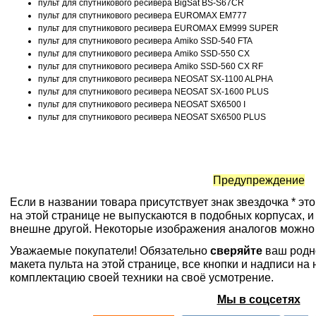
пульт для спутникового ресивера BigSat BS-S67CR
пульт для спутникового ресивера EUROMAX EM777
пульт для спутникового ресивера EUROMAX EM999 SUPER
пульт для спутникового ресивера Amiko SSD-540 FTA
пульт для спутникового ресивера Amiko SSD-550 CX
пульт для спутникового ресивера Amiko SSD-560 CX RF
пульт для спутникового ресивера NEOSAT SX-1100 ALPHA
пульт для спутникового ресивера NEOSAT SX-1600 PLUS
пульт для спутникового ресивера NEOSAT SX6500 I
пульт для спутникового ресивера NEOSAT SX6500 PLUS
Предупреждение
Если в названии товара присутствует знак звездочка * эт
на этой странице не выпускаются в подобных корпусах, и
внешне другой. Некоторые изображения аналогов можно
Уважаемые покупатели! Обязательно
сверяйте
ваш родн
макета пульта на этой странице, все кнопки и надписи н
комплектацию своей техники на своё усмотрение.
Мы в соцсетях