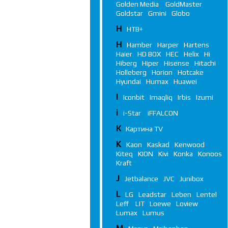
Golden Media
GoldMaster
Goldstar
Gmini
Globo
Н
НТВ+
H
Hamber
Harper
Hartens
Haier
HD BOX
HEC
Helix
Hi
Hiberg
Hiper
Hisense
Hitachi
Holleberg
Horion
Hotcake
Hyundai
Humax
Huawei
I
Iconbit
Imaqliq
Irbis
Izumi
i
i-Star
iFFALСON
К
Картина TV
K
Kaon
Kaskad
Kenwood
Kiteq
KION
Kivi
Konka
Konoos
Kraft
J
Jetbalance
JVC
Junibox
L
LG
Leadstar
Leben
Lentel
Leff
LIT
Loewe
Loview
Lumax
Lumus