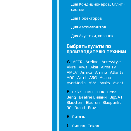
Для Кондиционеров, Сплит -
систем
Для Проекторов
Для Автомагнитол
Для Акустики, колонок
Выбрать пульты по
производителю техники
A
ACER
Aceline
Accesstyle
Akira
Aiwa
Akai
Alma TV
AMCV
Amiko
Amino
Atlanta
AOC
Artel
ARG
Asano
AverMedia
AVA
Avaks
Avest
B
Baikal
BAFF
BBK
Bene
Benq
Beeline Билайн
BigSAT
Blackton
Blauren
Blaupunkt
BQ
Brand
Bravis
В
Витязь
С
Сигнал
Сокол