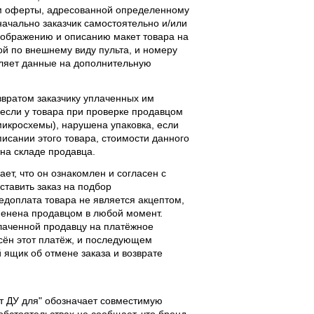
м оферты, адресованной определенному
начально заказчик самостоятельно и/или
ображению и описанию макет товара на
ой по внешнему виду пульта, и номеру
вляет данные на дополнительную
звратом заказчику уплаченных им
, если у товара при проверке продавцом
 микросхемы), нарушена упаковка, если
исании этого товара, стоимости данного
 на складе продавца.
ает, что он ознакомлен и согласен с
ставить заказ на подбор
едоплата товара не является акцептом,
тменена продавцом в любой момент.
лаченной продавцу на платёжное
есён этот платёж, и последующем
ящик об отмене заказа и возврате
льт ДУ для" обозначает совместимую
 обстоятельствах не сообщает, что бренд