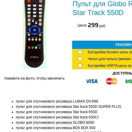
Пульт для Globo 
Star Track 550D
299
Цена:
руб.
РЕКОМЕ
Батарейки Космос цена за
Чехол для пульта (мягкая 
Батарейки VARTA цена за 
ДОСТУПН
Нажмите на фото, чтобы увеличить
пульт для спутникового ресивера LUMAX DV-698
пульт для спутникового ресивера Star track 550D SUPER PLUS
пульт для спутникового ресивера Star track 650D
пульт для спутникового ресивера Star track 650CI
пульт для спутникового ресивера GLOBO 6000
пульт для спутникового ресивера BOX BOX 500