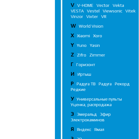
V
V-HOME
Vector
Vekta
VESTA
Vestel
Viewsonic
Vitek
Vinzor
Vixter
VR
W
World Vision
X
Xiaomi
Xoro
Y
Yuno
Yasin
Z
Zifro
Zimmer
Г
Горизонт
И
Иртыш
Р
Радуга ТВ
Радуга
Рекорд
Редкие
У
Универсальные пульты
Уценка, распродажа
Э
Эмеральд
Эфир
Электрокаминов
Я
Яндекс
Ямал
3