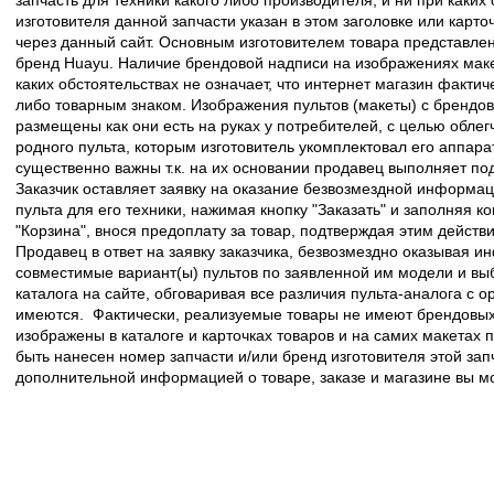
изготовителя данной запчасти указан в этом заголовке или карто
через данный сайт. Основным изготовителем товара представлен
бренд Huayu. Наличие брендовой надписи на изображениях макет
каких обстоятельствах не означает, что интернет магазин факти
либо товарным знаком. Изображения пультов (макеты) с брендо
размещены как они есть на руках у потребителей, с целью облег
родного пульта, которым изготовитель укомплектовал его аппара
существенно важны т.к. на их основании продавец выполняет по
Заказчик оставляет заявку на оказание безвозмездной информа
пульта для его техники, нажимая кнопку "Заказать" и заполняя к
"Корзина", внося предоплату за товар, подтверждая этим действ
Продавец в ответ на заявку заказчика, безвозмездно оказывая 
совместимые вариант(ы) пультов по заявленной им модели и в
каталога на сайте, обговаривая все различия пульта-аналога с 
имеются. Фактически, реализуемые товары не имеют брендовых 
изображены в каталоге и карточках товаров и на самих макетах
быть нанесен номер запчасти и/или бренд изготовителя этой зап
дополнительной информацией о товаре, заказе и магазине вы 