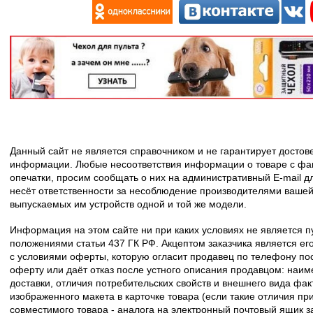
Данный сайт не является справочником и не гарантирует досто
информации. Любые несоответствия информации о товаре с фак
опечатки, просим сообщать о них на административный E-mail д
несёт ответственности за несоблюдение производителями вашей
выпускаемых им устройств одной и той же модели.
Информация на этом сайте ни при каких условиях не является 
положениями статьи 437 ГК РФ. Акцептом заказчика является его
с условиями оферты, которую огласит продавец по телефону пос
оферту или даёт отказ после устного описания продавцом: наим
доставки, отличия потребительских свойств и внешнего вида фак
изображенного макета в карточке товара (если такие отличия пр
совместимого товара - аналога на электронный почтовый ящик з