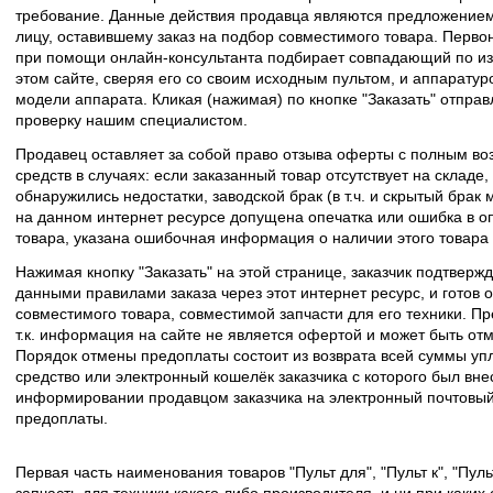
требование. Данные действия продавца являются предложение
лицу, оставившему заказ на подбор совместимого товара. Перво
при помощи онлайн-консультанта подбирает совпадающий по из
этом сайте, сверяя его со своим исходным пультом, и аппаратур
модели аппарата. Кликая (нажимая) по кнопке "Заказать" отпра
проверку нашим специалистом.
Продавец оставляет за собой право отзыва оферты с полным во
средств в случаях: если заказанный товар отсутствует на складе
обнаружились недостатки, заводской брак (в т.ч. и скрытый брак
на данном интернет ресурсе допущена опечатка или ошибка в оп
товара, указана ошибочная информация о наличии этого товара
Нажимая кнопку "Заказать" на этой странице, заказчик подтвержд
данными правилами заказа через этот интернет ресурс, и готов о
совместимого товара, совместимой запчасти для его техники. Пр
т.к. информация на сайте не является офертой и может быть о
Порядок отмены предоплаты состоит из возврата всей суммы уп
средство или электронный кошелёк заказчика с которого был вн
информировании продавцом заказчика на электронный почтовый 
предоплаты.
Первая часть наименования товаров "Пульт для", "Пульт к", "Пу
запчасть для техники какого либо производителя, и ни при каких