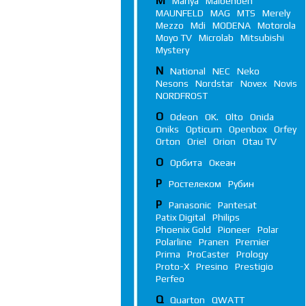
M
Manya
Maibenben
MAUNFELD
MAG
MTS
Merely
Mezzo
Mdi
MODENA
Motorola
Moyo TV
Microlab
Mitsubishi
Mystery
N
National
NEC
Neko
Nesons
Nordstar
Novex
Novis
NORDFROST
O
Odeon
OK.
Olto
Onida
Oniks
Opticum
Openbox
Orfey
Orton
Oriel
Orion
Otau TV
О
Орбита
Океан
Р
Ростелеком
Рубин
P
Panasonic
Pantesat
Patix Digital
Philips
Phoenix Gold
Pioneer
Polar
Polarline
Pranen
Premier
Prima
ProCaster
Prology
Proto-X
Presino
Prestigio
Perfeo
Q
Quarton
QWATT