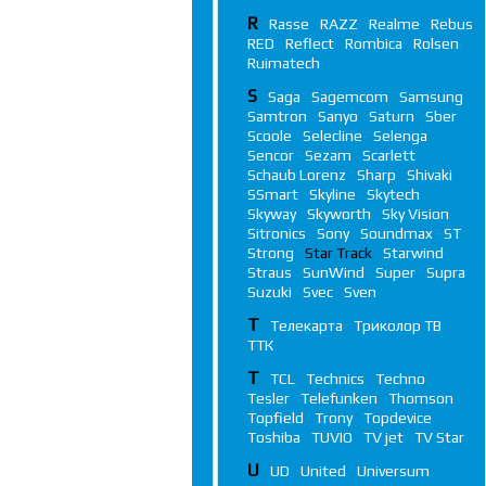
R
Rasse
RAZZ
Realme
Rebus
RED
Reflect
Rombica
Rolsen
Ruimatech
S
Saga
Sagemcom
Samsung
Samtron
Sanyo
Saturn
Sber
Scoole
Selecline
Selenga
Sencor
Sezam
Scarlett
Schaub Lorenz
Sharp
Shivaki
SSmart
Skyline
Skytech
Skyway
Skyworth
Sky Vision
Sitronics
Sony
Soundmax
ST
Strong
Star Track
Starwind
Straus
SunWind
Super
Supra
Suzuki
Svec
Sven
Т
Телекарта
Триколор ТВ
ТТК
T
TCL
Technics
Techno
Tesler
Telefunken
Thomson
Topfield
Trony
Topdevice
Toshiba
TUVIO
TV jet
TV Star
U
UD
United
Universum