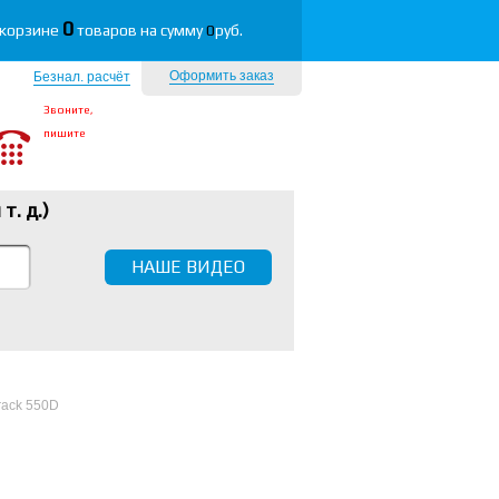
0
 корзине
товаров на сумму
0
руб.
Оформить заказ
Безнал. расчёт
Звоните,
пишите
 т. д.
)
НАШЕ ВИДЕО
rack 550D