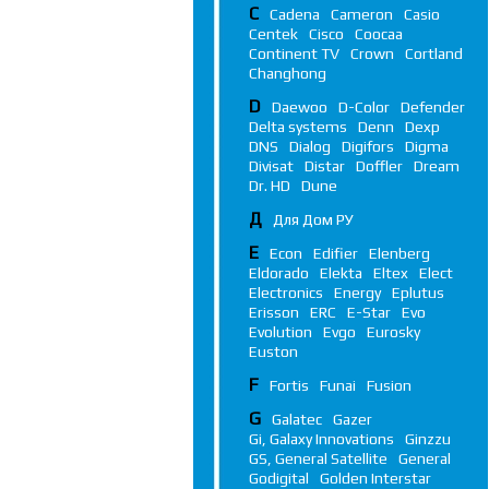
C
Cadena
Cameron
Casio
Centek
Cisco
Coocaa
Continent TV
Crown
Cortland
Changhong
D
Daewoo
D-Color
Defender
Delta systems
Denn
Dexp
DNS
Dialog
Digifors
Digma
Divisat
Distar
Doffler
Dream
Dr. HD
Dune
Д
Для Дом РУ
E
Econ
Edifier
Elenberg
Eldorado
Elekta
Eltex
Elect
Electronics
Energy
Eplutus
Erisson
ERC
E-Star
Evo
Evolution
Evgo
Eurosky
Euston
F
Fortis
Funai
Fusion
G
Galatec
Gazer
Gi, Galaxy Innovations
Ginzzu
GS, General Satellite
General
Godigital
Golden Interstar