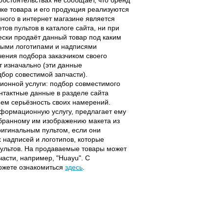
чке товара и его продукция реализуются
ного в интернет магазине является
ов пультов в каталоге сайта, ни при
чески продаёт данный товар под каким
выми логотипами и надписями
чения подбора заказчиком своего
т изначально (эти данные
дбор совестимой запчасти).
ционной услуги: подбор совместимого
онтактные данные в разделе сайта
ием серьёзность своих намерений.
информационную услугу, предлагает ему
ыбранному им изображению макета из
оригинальным пультом, если они
надписей и логотипов, которые
 пультов. На продаваемые товары может
части, например, "Huayu". С
можете ознакомиться
здесь
.