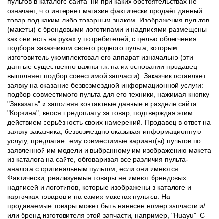
пультов в каталоге сайта, ни при каких обстоятельствах не
означает, что интернет магазин фактически продаёт данный
товар под каким либо товарным знаком. Изображения пультов
(макеты) с брендовыми логотипами и надписями размещены
как они есть на руках у потребителей, с целью облегчения
подбора заказчиком своего родного пульта, которым
изготовитель укомплектовал его аппарат изначально (эти
данные существенно важны т.к. на их основании продавец
выполняет подбор совестимой запчасти). Заказчик оставляет
заявку на оказание безвозмездной информационной услуги:
подбор совместимого пульта для его техники, нажимая кнопку
"Заказать" и заполняя контактные данные в разделе сайта
"Корзина", внося предоплату за товар, подтверждая этим
действием серьёзность своих намерений. Продавец в ответ на
заявку заказчика, безвозмездно оказывая информационную
услугу, предлагает ему совместимые вариант(ы) пультов по
заявленной им модели и выбранному им изображению макета
из каталога на сайте, обговаривая все различия пульта-
аналога с оригинальным пультом, если они имеются.
Фактически, реализуемые товары не имеют брендовых
надписей и логотипов, которые изображены в каталоге и
карточках товаров и на самих макетах пультов. На
продаваемые товары может быть нанесен номер запчасти и/
или бренд изготовителя этой запчасти, например, "Huayu". С