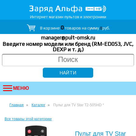
Интернет магазин пультов и электроники
0
В корзине
товаров на сумму
0
руб.
manager@pult-omsk.ru
Введите номер модели или бренд (RM-ED053, JVC,
DEXP
и т. д.
)
МЕНЮ
Главная
Каталог
Пульт для TV Star T2-505HD *
Все товары этой категории
Пульт для TV Star