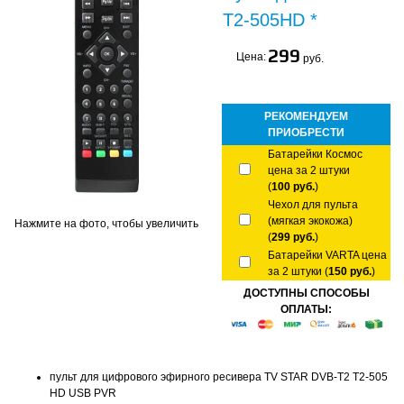
T2-505HD *
299
Цена:
руб.
РЕКОМЕНДУЕМ
ПРИОБРЕСТИ
Батарейки Космос
цена за 2 штуки
(
100 руб.
)
Чехол для пульта
(мягкая экокожа)
Нажмите на фото, чтобы увеличить
(
299 руб.
)
Батарейки VARTA цена
за 2 штуки (
150 руб.
)
ДОСТУПНЫ СПОСОБЫ
ОПЛАТЫ:
пульт для цифрового эфирного ресивера TV STAR DVB-T2 T2-505
HD USB PVR