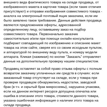
внешнего вида фактического товара на складе продавца, от
изображенного макета в карточке товара (если такие отличия
присутствуют) и отправки изображения совместимого товара -
аналога на электронный почтовый ящик заказчика, если им
было заявлено такое требование. Данные действия продавца
являются предложением оферты, адресованной
определенному лицу, оставившему заказ на подбор
совместимого товара. Первоначально заказчик
самостоятельно и/или при помощи онлайн-консультанта
подбирает совпадающий по изображению и описанию макет
товара на этом сайте, сверяя его со своим исходным пультом,
и аппаратурой по внешнему виду пульта, и номеру модели
аппарата. Кликая (нажимая) по кнопке "Заказать" отправляет
данные на дополнительную проверку нашим специалистом.
Продавец оставляет за собой право отзыва оферты с полным
возвратом заказчику уплаченных им средств в случаях: если
заказанный товар отсутствует на складе, если у товара при
проверке продавцом обнаружились недостатки, заводской
брак (в т.ч. и скрытый брак микросхемы), нарушена упаковка,
если на данном интернет ресурсе допущена опечатка или
ошибка в описании этого товара, стоимости данного товара,
указана ошибочная информация о наличии этого товара на
складе продавца.