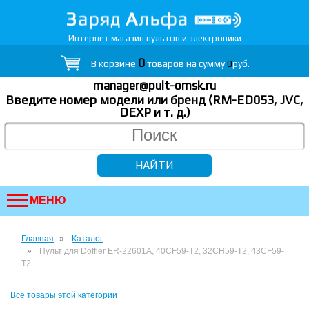
Интернет магазин пультов и электроники
0
В корзине
товаров на сумму
0
руб.
manager@pult-omsk.ru
Введите номер модели или бренд (RM-ED053, JVC,
DEXP
и т. д.
)
МЕНЮ
Главная
Каталог
Пульт для Doffler ER-22601A, 40CF59-T2, 32CH59-T2, 43CF59-
T2
Все товары этой категории