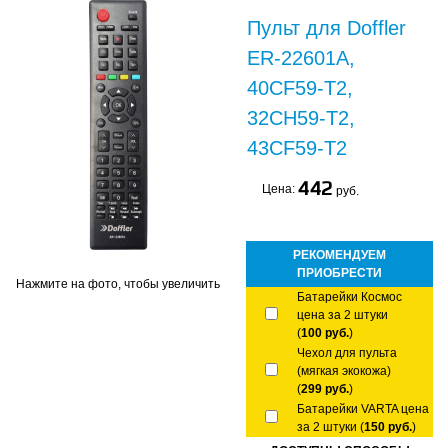
Пульт для Doffler
ER-22601A,
40CF59-T2,
32CH59-T2,
43CF59-T2
442
Цена:
руб.
РЕКОМЕНДУЕМ
ПРИОБРЕСТИ
Нажмите на фото, чтобы увеличить
Батарейки Космос
цена за 2 штуки
(
100 руб.
)
Чехол для пульта
(мягкая экокожа)
(
299 руб.
)
Батарейки VARTA цена
за 2 штуки (
150 руб.
)