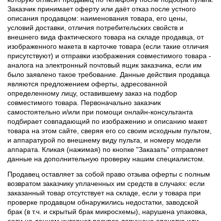
Заказчик принимает оферту или даёт отказ после устного
описания продавцом: наименования товара, его цены,
условий доставки, отличия потребительских свойств и
внешнего вида фактического товара на складе продавца, от
изображенного макета в карточке товара (если такие отличия
присутствуют) и отправки изображения совместимого товара -
аналога на электронный почтовый ящик заказчика, если им
было заявлено такое требование. Данные действия продавца
являются предложением оферты, адресованной
определенному лицу, оставившему заказ на подбор
совместимого товара. Первоначально заказчик
самостоятельно и/или при помощи онлайн-консультанта
подбирает совпадающий по изображению и описанию макет
товара на этом сайте, сверяя его со своим исходным пультом,
и аппаратурой по внешнему виду пульта, и номеру модели
аппарата. Кликая (нажимая) по кнопке "Заказать" отправляет
данные на дополнительную проверку нашим специалистом.
Продавец оставляет за собой право отзыва оферты с полным
возвратом заказчику уплаченных им средств в случаях: если
заказанный товар отсутствует на складе, если у товара при
проверке продавцом обнаружились недостатки, заводской
брак (в т.ч. и скрытый брак микросхемы), нарушена упаковка,
если на данном интернет ресурсе допущена опечатка или