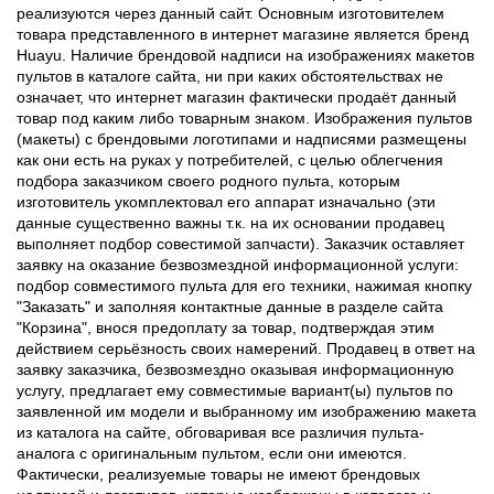
реализуются через данный сайт. Основным изготовителем
товара представленного в интернет магазине является бренд
Huayu. Наличие брендовой надписи на изображениях макетов
пультов в каталоге сайта, ни при каких обстоятельствах не
означает, что интернет магазин фактически продаёт данный
товар под каким либо товарным знаком. Изображения пультов
(макеты) с брендовыми логотипами и надписями размещены
как они есть на руках у потребителей, с целью облегчения
подбора заказчиком своего родного пульта, которым
изготовитель укомплектовал его аппарат изначально (эти
данные существенно важны т.к. на их основании продавец
выполняет подбор совестимой запчасти). Заказчик оставляет
заявку на оказание безвозмездной информационной услуги:
подбор совместимого пульта для его техники, нажимая кнопку
"Заказать" и заполняя контактные данные в разделе сайта
"Корзина", внося предоплату за товар, подтверждая этим
действием серьёзность своих намерений. Продавец в ответ на
заявку заказчика, безвозмездно оказывая информационную
услугу, предлагает ему совместимые вариант(ы) пультов по
заявленной им модели и выбранному им изображению макета
из каталога на сайте, обговаривая все различия пульта-
аналога с оригинальным пультом, если они имеются.
Фактически, реализуемые товары не имеют брендовых