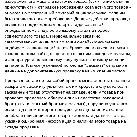
изображенного макета в карточке товара (если такие отличия
присутствуют) и отправки изображения совместимого товара -
аналога на электронный почтовый ящик заказчика, если им
было заявлено такое требование. Данные действия продавца
являются предложением оферты, адресованной
определенному лицу, оставившему заказ на подбор
совместимого товара. Первоначально заказчик
самостоятельно и/или при помощи онлайн-консультанта
подбирает совпадающий по изображению и описанию макет
товара на этом сайте, сверяя его со своим исходным пультом,
и аппаратурой по внешнему виду пульта, и номеру модели
аппарата. Кликая (нажимая) по кнопке "Заказать" отправляет
данные на дополнительную проверку нашим специалистом.
Продавец оставляет за собой право отзыва оферты с полным
возвратом заказчику уплаченных им средств в случаях: если
заказанный товар отсутствует на складе, если у товара при
проверке продавцом обнаружились недостатки, заводской
брак (в т.ч. и скрытый брак микросхемы), нарушена упаковка,
если на данном интернет ресурсе допущена опечатка или
ошибка в описании этого товара, стоимости данного товара,
указана ошибочная информация о наличии этого товара на
складе продавца.
Нажимая кнопку "Заказать" на этой странице, заказчик