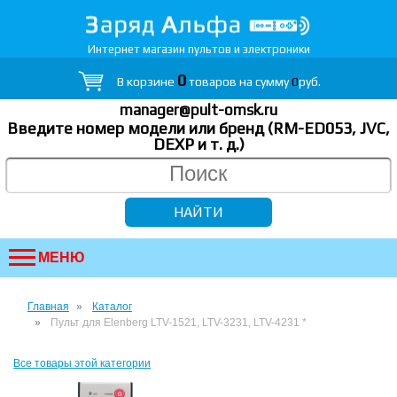
Интернет магазин пультов и электроники
0
В корзине
товаров на сумму
0
руб.
manager@pult-omsk.ru
Введите номер модели или бренд (RM-ED053, JVC,
DEXP
и т. д.
)
МЕНЮ
Главная
Каталог
Пульт для Elenberg LTV-1521, LTV-3231, LTV-4231 *
Все товары этой категории