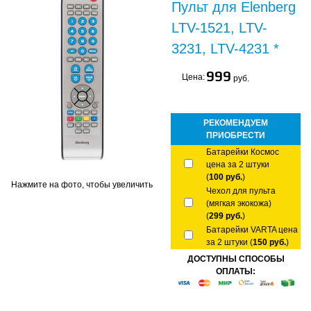
Пульт для Elenberg
LTV-1521, LTV-
3231, LTV-4231 *
999
Цена:
руб.
РЕКОМЕНДУЕМ
ПРИОБРЕСТИ
Батарейки Космос
цена за 2 штуки
(
100 руб.
)
Нажмите на фото, чтобы увеличить
Чехол для пульта
(мягкая экокожа)
(
299 руб.
)
Батарейки VARTA цена
за 2 штуки (
150 руб.
)
ДОСТУПНЫ СПОСОБЫ
ОПЛАТЫ: