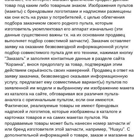
товар под каким либо товарным знаком. Изображения пультов
(макеты) с брендовыми логотипами и надписями размещены
как они есть на руках у потребителей, с целью облегчения
подбора заказчиком своего родного пульта, которым
изготовитель укомплектовал его аппарат изначально (эти
данные существенно важны т.к. на их основании продавец
выполняет подбор совестимой запчасти). Заказчик оставляет
заявку на оказание безвозмездной информационной услуги:
подбор совместимого пульта для его техники, нажимая кнопку
"Заказать" и заполняя контактные данные в разделе сайта
"Корзина", внося предоплату за товар, подтверждая этим
действием серьёзность своих намерений. Продавец в ответ на
заявку заказчика, безвозмездно оказывая информационную
услугу, предлагает ему совместимые вариант(ы) пультов по
заявленной им модели и выбранному им изображению макета
из каталога на сайте, обговаривая все различия пульта-
аналога с оригинальным пультом, если они имеются.
Фактически, реализуемые товары не имеют брендовых
надписей и логотипов, которые изображены в каталоге и
карточках товаров и на самих макетах пультов. На
продаваемые товары может быть нанесен номер запчасти и/
или бренд изготовителя этой запчасти, например, "Huayu". С
дополнительной информацией о товаре, заказе и магазине вы