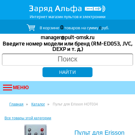
Интернет магазин пультов и электроники
0
В корзине
товаров на сумму
0
руб.
manager@pult-omsk.ru
Введите номер модели или бренд (RM-ED053, JVC,
DEXP
и т. д.
)
МЕНЮ
Главная
Каталог
Пульт для Erisson HOT034
Все товары этой категории
Пульт для Erisson