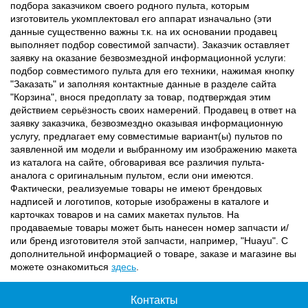
подбора заказчиком своего родного пульта, которым
изготовитель укомплектовал его аппарат изначально (эти
данные существенно важны т.к. на их основании продавец
выполняет подбор совестимой запчасти). Заказчик оставляет
заявку на оказание безвозмездной информационной услуги:
подбор совместимого пульта для его техники, нажимая кнопку
"Заказать" и заполняя контактные данные в разделе сайта
"Корзина", внося предоплату за товар, подтверждая этим
действием серьёзность своих намерений. Продавец в ответ на
заявку заказчика, безвозмездно оказывая информационную
услугу, предлагает ему совместимые вариант(ы) пультов по
заявленной им модели и выбранному им изображению макета
из каталога на сайте, обговаривая все различия пульта-
аналога с оригинальным пультом, если они имеются.
Фактически, реализуемые товары не имеют брендовых
надписей и логотипов, которые изображены в каталоге и
карточках товаров и на самих макетах пультов. На
продаваемые товары может быть нанесен номер запчасти и/
или бренд изготовителя этой запчасти, например, "Huayu". С
дополнительной информацией о товаре, заказе и магазине вы
можете ознакомиться
здесь
.
Контакты