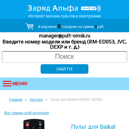
Интернет магазин пультов и электроники
0
В корзине
товаров на сумму
0
руб.
manager@pult-omsk.ru
Введите номер модели или бренд (RM-ED053, JVC,
DEXP
и т. д.
)
МЕНЮ
Главная
Каталог
Пульт для Baikal HD940, HD950
Все товары этой категории
Пульт для Baikal