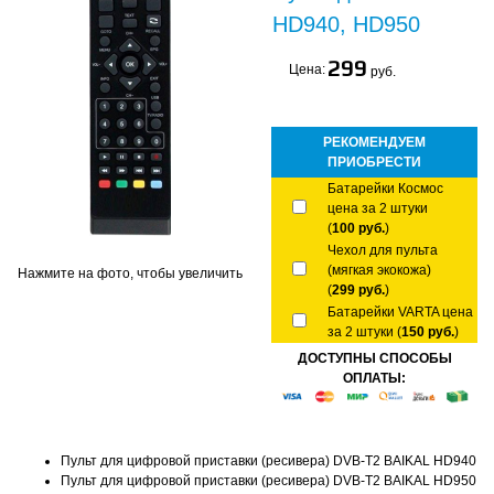
HD940, HD950
299
Цена:
руб.
РЕКОМЕНДУЕМ
ПРИОБРЕСТИ
Батарейки Космос
цена за 2 штуки
(
100 руб.
)
Чехол для пульта
(мягкая экокожа)
Нажмите на фото, чтобы увеличить
(
299 руб.
)
Батарейки VARTA цена
за 2 штуки (
150 руб.
)
ДОСТУПНЫ СПОСОБЫ
ОПЛАТЫ:
Пульт для цифровой приставки (ресивера) DVB-T2 BAIKAL HD940
Пульт для цифровой приставки (ресивера) DVB-T2 BAIKAL HD950