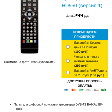
HD950 (версия 1)
299
Цена:
руб.
РЕКОМЕНДУЕМ
ПРИОБРЕСТИ
Батарейки Космос
цена за 2 штуки
(
100 руб.
)
Чехол для пульта
(мягкая экокожа)
Нажмите на фото, чтобы увеличить
(
299 руб.
)
Батарейки VARTA цена
за 2 штуки (
150 руб.
)
ДОСТУПНЫ СПОСОБЫ
ОПЛАТЫ:
Пульт для цифровой приставки (ресивера) DVB-T2 BAIKAL BK-
910HD