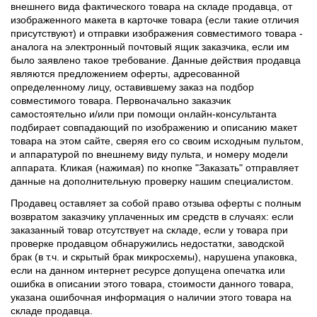
внешнего вида фактического товара на складе продавца, от
изображенного макета в карточке товара (если такие отличия
присутствуют) и отправки изображения совместимого товара -
аналога на электронный почтовый ящик заказчика, если им
было заявлено такое требование. Данные действия продавца
являются предложением оферты, адресованной
определенному лицу, оставившему заказ на подбор
совместимого товара. Первоначально заказчик
самостоятельно и/или при помощи онлайн-консультанта
подбирает совпадающий по изображению и описанию макет
товара на этом сайте, сверяя его со своим исходным пультом,
и аппаратурой по внешнему виду пульта, и номеру модели
аппарата. Кликая (нажимая) по кнопке "Заказать" отправляет
данные на дополнительную проверку нашим специалистом.
Продавец оставляет за собой право отзыва оферты с полным
возвратом заказчику уплаченных им средств в случаях: если
заказанный товар отсутствует на складе, если у товара при
проверке продавцом обнаружились недостатки, заводской
брак (в т.ч. и скрытый брак микросхемы), нарушена упаковка,
если на данном интернет ресурсе допущена опечатка или
ошибка в описании этого товара, стоимости данного товара,
указана ошибочная информация о наличии этого товара на
складе продавца.