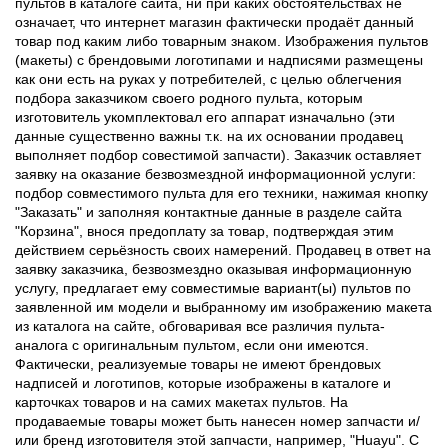
пультов в каталоге сайта, ни при каких обстоятельствах не
означает, что интернет магазин фактически продаёт данный
товар под каким либо товарным знаком. Изображения пультов
(макеты) с брендовыми логотипами и надписями размещены
как они есть на руках у потребителей, с целью облегчения
подбора заказчиком своего родного пульта, которым
изготовитель укомплектовал его аппарат изначально (эти
данные существенно важны т.к. на их основании продавец
выполняет подбор совестимой запчасти). Заказчик оставляет
заявку на оказание безвозмездной информационной услуги:
подбор совместимого пульта для его техники, нажимая кнопку
"Заказать" и заполняя контактные данные в разделе сайта
"Корзина", внося предоплату за товар, подтверждая этим
действием серьёзность своих намерений. Продавец в ответ на
заявку заказчика, безвозмездно оказывая информационную
услугу, предлагает ему совместимые вариант(ы) пультов по
заявленной им модели и выбранному им изображению макета
из каталога на сайте, обговаривая все различия пульта-
аналога с оригинальным пультом, если они имеются.
Фактически, реализуемые товары не имеют брендовых
надписей и логотипов, которые изображены в каталоге и
карточках товаров и на самих макетах пультов. На
продаваемые товары может быть нанесен номер запчасти и/
или бренд изготовителя этой запчасти, например, "Huayu". С