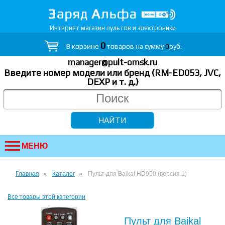
Интернет магазин пультов и электроники
0
В корзине
товаров на сумму
0
руб.
manager@pult-omsk.ru
Введите номер модели или бренд (RM-ED053, JVC,
DEXP
и т. д.
)
МЕНЮ
Главная
Каталог
Пульт для Baikal HD950 (версия 1)
Все товары этой категории
Пульт для Baikal