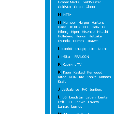
Golden Media
GoldMaster
Goldstar
Gmini
Globo
Н
НТВ+
H
Hamber
Harper
Hartens
Haier
HD BOX
HEC
Helix
Hi
Hiberg
Hiper
Hisense
Hitachi
Holleberg
Horion
Hotcake
Hyundai
Humax
Huawei
I
Iconbit
Imaqliq
Irbis
Izumi
i
i-Star
iFFALСON
К
Картина TV
K
Kaon
Kaskad
Kenwood
Kiteq
KION
Kivi
Konka
Konoos
Kraft
J
Jetbalance
JVC
Junibox
L
LG
Leadstar
Leben
Lentel
Leff
LIT
Loewe
Loview
Lumax
Lumus