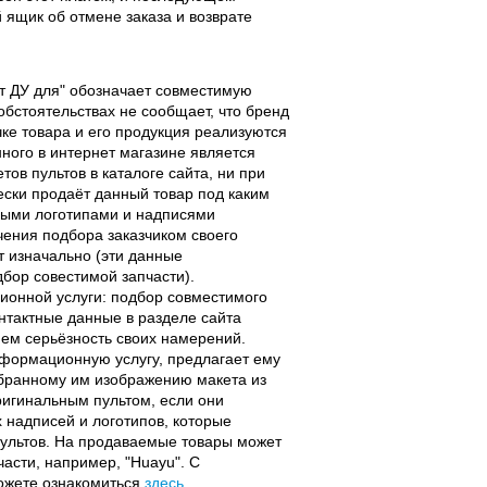
ящик об отмене заказа и возврате
льт ДУ для" обозначает совместимую
 обстоятельствах не сообщает, что бренд
чке товара и его продукция реализуются
ного в интернет магазине является
ов пультов в каталоге сайта, ни при
чески продаёт данный товар под каким
выми логотипами и надписями
чения подбора заказчиком своего
т изначально (эти данные
дбор совестимой запчасти).
ционной услуги: подбор совместимого
онтактные данные в разделе сайта
ием серьёзность своих намерений.
информационную услугу, предлагает ему
ыбранному им изображению макета из
оригинальным пультом, если они
надписей и логотипов, которые
 пультов. На продаваемые товары может
части, например, "Huayu". С
можете ознакомиться
здесь
.