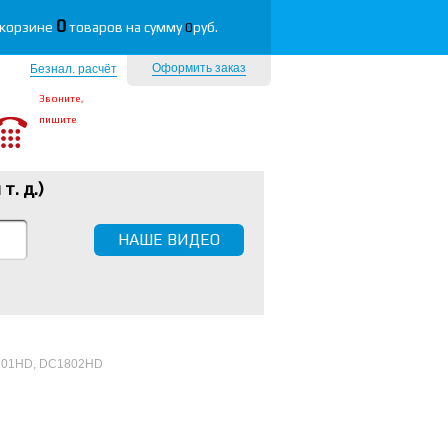
0
 корзине
товаров на сумму
0
руб.
Оформить заказ
Безнал. расчёт
Звоните,
пишите
 т. д.
)
НАШЕ ВИДЕО
801HD, DC1802HD