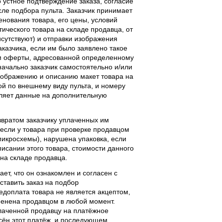
 устное подтверждение заказа, согласие
ле подбора пульта. Заказчик принимает
енования товара, его цены, условий
тического товара на складе продавца, от
исутствуют) и отправки изображения
аказчика, если им было заявлено такое
м оферты, адресованной определенному
начально заказчик самостоятельно и/или
ображению и описанию макет товара на
ой по внешнему виду пульта, и номеру
вляет данные на дополнительную
звратом заказчику уплаченных им
, если у товара при проверке продавцом
 микросхемы), нарушена упаковка, если
исании этого товара, стоимости данного
 на складе продавца.
ает, что он ознакомлен и согласен с
ставить заказ на подбор
едоплата товара не является акцептом,
тменена продавцом в любой момент.
лаченной продавцу на платёжное
есён этот платёж, и последующем