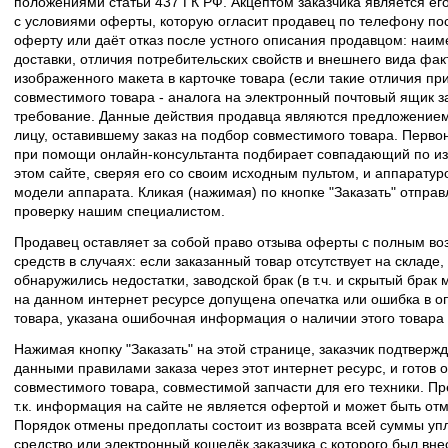
положениями статьи 437 ГК РФ. Акцептом заказчика является его
с условиями оферты, которую огласит продавец по телефону пос
оферту или даёт отказ после устного описания продавцом: наим
доставки, отличия потребительских свойств и внешнего вида фак
изображенного макета в карточке товара (если такие отличия пр
совместимого товара - аналога на электронный почтовый ящик з
требование. Данные действия продавца являются предложение
лицу, оставившему заказ на подбор совместимого товара. Перво
при помощи онлайн-консультанта подбирает совпадающий по из
этом сайте, сверяя его со своим исходным пультом, и аппаратур
модели аппарата. Кликая (нажимая) по кнопке "Заказать" отпра
проверку нашим специалистом.
Продавец оставляет за собой право отзыва оферты с полным во
средств в случаях: если заказанный товар отсутствует на складе
обнаружились недостатки, заводской брак (в т.ч. и скрытый брак
на данном интернет ресурсе допущена опечатка или ошибка в оп
товара, указана ошибочная информация о наличии этого товара
Нажимая кнопку "Заказать" на этой странице, заказчик подтвержд
данными правилами заказа через этот интернет ресурс, и готов о
совместимого товара, совместимой запчасти для его техники. Пр
т.к. информация на сайте не является офертой и может быть о
Порядок отмены предоплаты состоит из возврата всей суммы уп
средство или электронный кошелёк заказчика с которого был вн