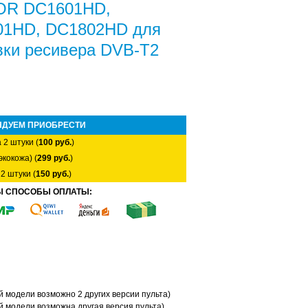
OR DC1601HD,
01HD, DC1802HD для
вки ресивера DVB-T2
НДУЕМ ПРИОБРЕСТИ
 2 штуки (
100 руб.
)
экокожа) (
299 руб.
)
2 штуки (
150 руб.
)
Ы СПОСОБЫ ОПЛАТЫ:
 модели возможно 2 других версии пульта)
 модели возможна другая версия пульта)