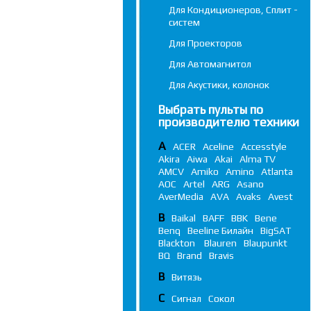
Для Кондиционеров, Сплит -
систем
Для Проекторов
Для Автомагнитол
Для Акустики, колонок
Выбрать пульты по
производителю техники
A
ACER
Aceline
Accesstyle
Akira
Aiwa
Akai
Alma TV
AMCV
Amiko
Amino
Atlanta
AOC
Artel
ARG
Asano
AverMedia
AVA
Avaks
Avest
B
Baikal
BAFF
BBK
Bene
Benq
Beeline Билайн
BigSAT
Blackton
Blauren
Blaupunkt
BQ
Brand
Bravis
В
Витязь
С
Сигнал
Сокол