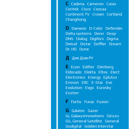
C
Cadena
Cameron
Casio
Centek
Cisco
Coocaa
Continent TV
Crown
Cortland
Changhong
D
Daewoo
D-Color
Defender
Delta systems
Denn
Dexp
DNS
Dialog
Digifors
Digma
Divisat
Distar
Doffler
Dream
Dr. HD
Dune
Д
Для Дом РУ
E
Econ
Edifier
Elenberg
Eldorado
Elekta
Eltex
Elect
Electronics
Energy
Eplutus
Erisson
ERC
E-Star
Evo
Evolution
Evgo
Eurosky
Euston
F
Fortis
Funai
Fusion
G
Galatec
Gazer
Gi, Galaxy Innovations
Ginzzu
GS, General Satellite
General
Godigital
Golden Interstar