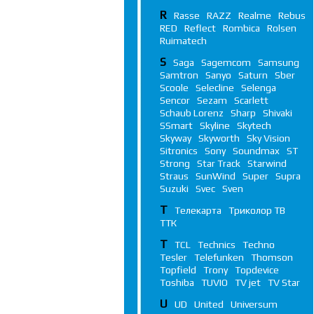
R
Rasse
RAZZ
Realme
Rebus
RED
Reflect
Rombica
Rolsen
Ruimatech
S
Saga
Sagemcom
Samsung
Samtron
Sanyo
Saturn
Sber
Scoole
Selecline
Selenga
Sencor
Sezam
Scarlett
Schaub Lorenz
Sharp
Shivaki
SSmart
Skyline
Skytech
Skyway
Skyworth
Sky Vision
Sitronics
Sony
Soundmax
ST
Strong
Star Track
Starwind
Straus
SunWind
Super
Supra
Suzuki
Svec
Sven
Т
Телекарта
Триколор ТВ
ТТК
T
TCL
Technics
Techno
Tesler
Telefunken
Thomson
Topfield
Trony
Topdevice
Toshiba
TUVIO
TV jet
TV Star
U
UD
United
Universum