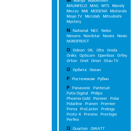
M
Manya
Maibenben
MAUNFELD
MAG
MTS
Merely
Mezzo
Mdi
MODENA
Motorola
Moyo TV
Microlab
Mitsubishi
Mystery
N
National
NEC
Neko
Nesons
Nordstar
Novex
Novis
NORDFROST
O
Odeon
OK.
Olto
Onida
Oniks
Opticum
Openbox
Orfey
Orton
Oriel
Orion
Otau TV
О
Орбита
Океан
Р
Ростелеком
Рубин
P
Panasonic
Pantesat
Patix Digital
Philips
Phoenix Gold
Pioneer
Polar
Polarline
Pranen
Premier
Prima
ProCaster
Prology
Proto-X
Presino
Prestigio
Perfeo
Q
Quarton
QWATT