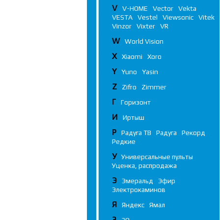
V
V-HOME
Vector
Vekta
VESTA
Vestel
Viewsonic
Vitek
Vinzor
Vixter
VR
W
World Vision
X
Xiaomi
Xoro
Y
Yuno
Yasin
Z
Zifro
Zimmer
Г
Горизонт
И
Иртыш
Р
Радуга ТВ
Радуга
Рекорд
Редкие
У
Универсальные пульты
Уценка, распродажа
Э
Эмеральд
Эфир
Электрокаминов
Я
Яндекс
Ямал
3