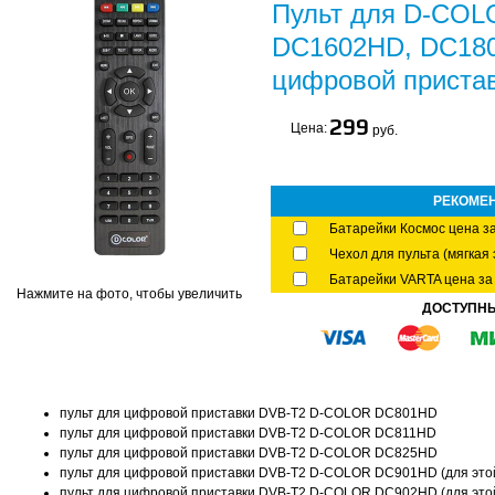
Пульт для D-COL
DC1602HD, DC18
цифровой приста
299
Цена:
руб.
РЕКОМЕ
Батарейки Космос цена за
Чехол для пульта (мягкая 
Батарейки VARTA цена за 
Нажмите на фото, чтобы увеличить
ДОСТУПН
пульт для цифровой приставки DVB-T2 D-COLOR DC801HD
пульт для цифровой приставки DVB-T2 D-COLOR DC811HD
пульт для цифровой приставки DVB-T2 D-COLOR DC825HD
пульт для цифровой приставки DVB-T2 D-COLOR DC901HD (для этой
пульт для цифровой приставки DVB-T2 D-COLOR DC902HD (для этой