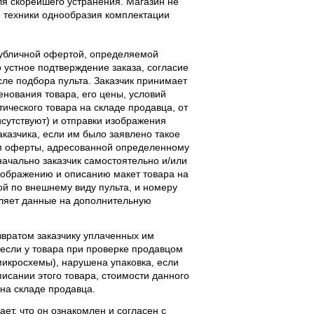
ля скорейшего устранения. Магазин не
 техники однообразия комплектации
публичной офертой, определяемой
 устное подтверждение заказа, согласие
ле подбора пульта. Заказчик принимает
енования товара, его цены, условий
тического товара на складе продавца, от
исутствуют) и отправки изображения
аказчика, если им было заявлено такое
м оферты, адресованной определенному
начально заказчик самостоятельно и/или
ображению и описанию макет товара на
ой по внешнему виду пульта, и номеру
вляет данные на дополнительную
звратом заказчику уплаченных им
, если у товара при проверке продавцом
 микросхемы), нарушена упаковка, если
исании этого товара, стоимости данного
 на складе продавца.
ает, что он ознакомлен и согласен с