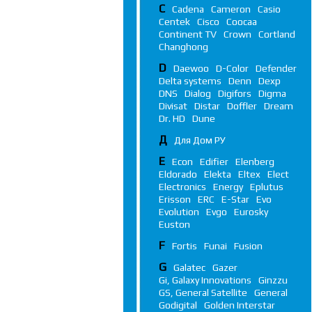
C
Cadena
Cameron
Casio
Centek
Cisco
Coocaa
Continent TV
Crown
Cortland
Changhong
D
Daewoo
D-Color
Defender
Delta systems
Denn
Dexp
DNS
Dialog
Digifors
Digma
Divisat
Distar
Doffler
Dream
Dr. HD
Dune
Д
Для Дом РУ
E
Econ
Edifier
Elenberg
Eldorado
Elekta
Eltex
Elect
Electronics
Energy
Eplutus
Erisson
ERC
E-Star
Evo
Evolution
Evgo
Eurosky
Euston
F
Fortis
Funai
Fusion
G
Galatec
Gazer
Gi, Galaxy Innovations
Ginzzu
GS, General Satellite
General
Godigital
Golden Interstar