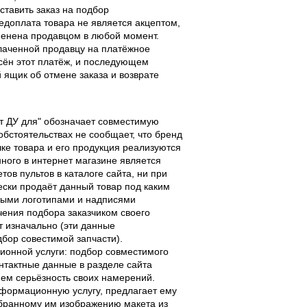
ставить заказ на подбор
едоплата товара не является акцептом,
тменена продавцом в любой момент.
лаченной продавцу на платёжное
есён этот платёж, и последующем
ящик об отмене заказа и возврате
льт ДУ для" обозначает совместимую
 обстоятельствах не сообщает, что бренд
чке товара и его продукция реализуются
ного в интернет магазине является
ов пультов в каталоге сайта, ни при
чески продаёт данный товар под каким
выми логотипами и надписями
чения подбора заказчиком своего
т изначально (эти данные
дбор совестимой запчасти).
ционной услуги: подбор совместимого
онтактные данные в разделе сайта
ием серьёзность своих намерений.
информационную услугу, предлагает ему
ыбранному им изображению макета из