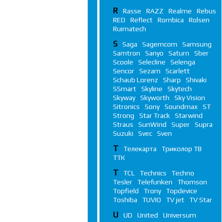
R
Rasse
RAZZ
Realme
Rebus
RED
Reflect
Rombica
Rolsen
Ruimatech
S
Saga
Sagemcom
Samsung
Samtron
Sanyo
Saturn
Sber
Scoole
Selecline
Selenga
Sencor
Sezam
Scarlett
Schaub Lorenz
Sharp
Shivaki
SSmart
Skyline
Skytech
Skyway
Skyworth
Sky Vision
Sitronics
Sony
Soundmax
ST
Strong
Star Track
Starwind
Straus
SunWind
Super
Supra
Suzuki
Svec
Sven
Т
Телекарта
Триколор ТВ
ТТК
T
TCL
Technics
Techno
Tesler
Telefunken
Thomson
Topfield
Trony
Topdevice
Toshiba
TUVIO
TV jet
TV Star
U
UD
United
Universum