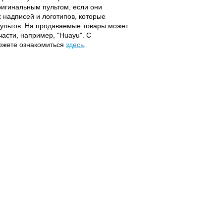
оригинальным пультом, если они
надписей и логотипов, которые
 пультов. На продаваемые товары может
части, например, "Huayu". С
можете ознакомиться
здесь
.