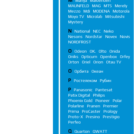
M
Manya
Maibenben
MAUNFELD
MAG
MTS
Merely
Mezzo
Mdi
MODENA
Motorola
Moyo TV
Microlab
Mitsubishi
Mystery
N
National
NEC
Neko
Nesons
Nordstar
Novex
Novis
NORDFROST
O
Odeon
OK.
Olto
Onida
Oniks
Opticum
Openbox
Orfey
Orton
Oriel
Orion
Otau TV
О
Орбита
Океан
Р
Ростелеком
Рубин
P
Panasonic
Pantesat
Patix Digital
Philips
Phoenix Gold
Pioneer
Polar
Polarline
Pranen
Premier
Prima
ProCaster
Prology
Proto-X
Presino
Prestigio
Perfeo
Q
Quarton
QWATT