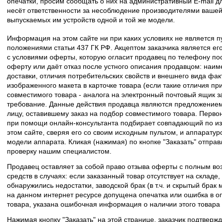
опечатки, просим сообщать о них на административный E-mail д
несёт ответственности за несоблюдение производителями вашей
выпускаемых им устройств одной и той же модели.
Информация на этом сайте ни при каких условиях не является 
положениями статьи 437 ГК РФ. Акцептом заказчика является его
с условиями оферты, которую огласит продавец по телефону пос
оферту или даёт отказ после устного описания продавцом: наим
доставки, отличия потребительских свойств и внешнего вида фак
изображенного макета в карточке товара (если такие отличия пр
совместимого товара - аналога на электронный почтовый ящик з
требование. Данные действия продавца являются предложение
лицу, оставившему заказ на подбор совместимого товара. Перво
при помощи онлайн-консультанта подбирает совпадающий по из
этом сайте, сверяя его со своим исходным пультом, и аппаратур
модели аппарата. Кликая (нажимая) по кнопке "Заказать" отпра
проверку нашим специалистом.
Продавец оставляет за собой право отзыва оферты с полным во
средств в случаях: если заказанный товар отсутствует на складе
обнаружились недостатки, заводской брак (в т.ч. и скрытый брак
на данном интернет ресурсе допущена опечатка или ошибка в оп
товара, указана ошибочная информация о наличии этого товара
Нажимая кнопку "Заказать" на этой странице, заказчик подтвержд