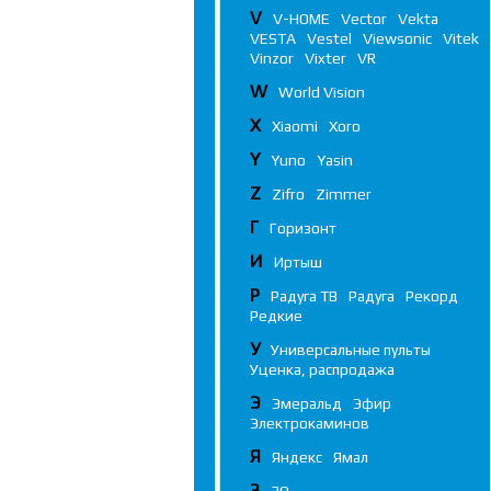
V
V-HOME
Vector
Vekta
VESTA
Vestel
Viewsonic
Vitek
Vinzor
Vixter
VR
W
World Vision
X
Xiaomi
Xoro
Y
Yuno
Yasin
Z
Zifro
Zimmer
Г
Горизонт
И
Иртыш
Р
Радуга ТВ
Радуга
Рекорд
Редкие
У
Универсальные пульты
Уценка, распродажа
Э
Эмеральд
Эфир
Электрокаминов
Я
Яндекс
Ямал
3