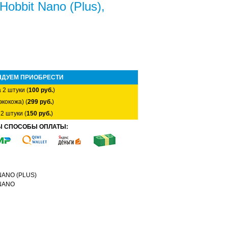
Hobbit Nano (Plus),
НДУЕМ ПРИОБРЕСТИ
 2 штуки (
100 руб.
)
экокожа) (
299 руб.
)
2 штуки (
150 руб.
)
Ы СПОСОБЫ ОПЛАТЫ:
 NANO (PLUS)
 NANO