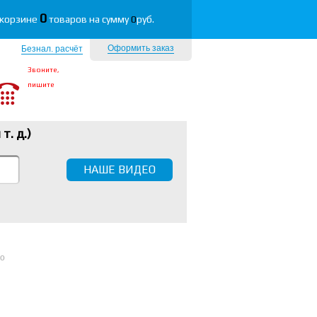
0
 корзине
товаров на сумму
0
руб.
Оформить заказ
Безнал. расчёт
Звоните,
пишите
 т. д.
)
НАШЕ ВИДЕО
no