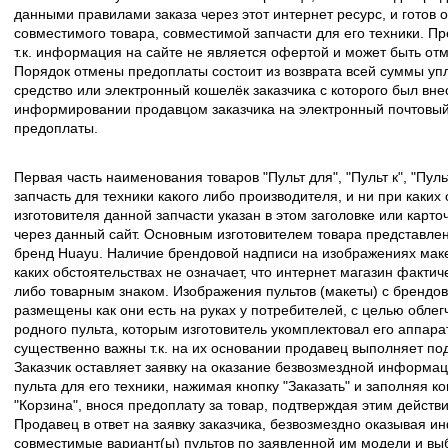
данными правилами заказа через этот интернет ресурс, и готов о
совместимого товара, совместимой запчасти для его техники. Пр
т.к. информация на сайте не является офертой и может быть о
Порядок отмены предоплаты состоит из возврата всей суммы уп
средство или электронный кошелёк заказчика с которого был вн
информировании продавцом заказчика на электронный почтовый 
предоплаты.
Первая часть наименования товаров "Пульт для", "Пульт к", "Пу
запчасть для техники какого либо производителя, и ни при каких
изготовителя данной запчасти указан в этом заголовке или карто
через данный сайт. Основным изготовителем товара представлен
бренд Huayu. Наличие брендовой надписи на изображениях макет
каких обстоятельствах не означает, что интернет магазин факти
либо товарным знаком. Изображения пультов (макеты) с брендо
размещены как они есть на руках у потребителей, с целью облег
родного пульта, которым изготовитель укомплектовал его аппара
существенно важны т.к. на их основании продавец выполняет по
Заказчик оставляет заявку на оказание безвозмездной информа
пульта для его техники, нажимая кнопку "Заказать" и заполняя к
"Корзина", внося предоплату за товар, подтверждая этим действ
Продавец в ответ на заявку заказчика, безвозмездно оказывая 
совместимые вариант(ы) пультов по заявленной им модели и в