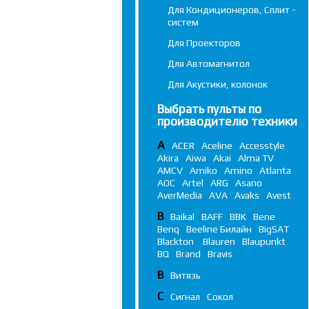
Для Кондиционеров, Сплит -
систем
Для Проекторов
Для Автомагнитол
Для Акустики, колонок
Выбрать пульты по
производителю техники
A
ACER
Aceline
Accesstyle
Akira
Aiwa
Akai
Alma TV
AMCV
Amiko
Amino
Atlanta
AOC
Artel
ARG
Asano
AverMedia
AVA
Avaks
Avest
B
Baikal
BAFF
BBK
Bene
Benq
Beeline Билайн
BigSAT
Blackton
Blauren
Blaupunkt
BQ
Brand
Bravis
В
Витязь
С
Сигнал
Сокол