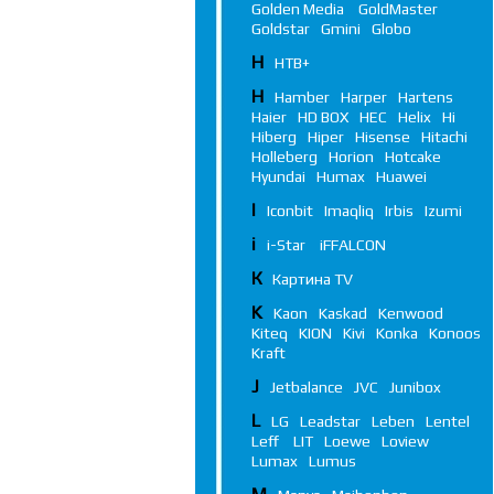
Golden Media
GoldMaster
Goldstar
Gmini
Globo
Н
НТВ+
H
Hamber
Harper
Hartens
Haier
HD BOX
HEC
Helix
Hi
Hiberg
Hiper
Hisense
Hitachi
Holleberg
Horion
Hotcake
Hyundai
Humax
Huawei
I
Iconbit
Imaqliq
Irbis
Izumi
i
i-Star
iFFALСON
К
Картина TV
K
Kaon
Kaskad
Kenwood
Kiteq
KION
Kivi
Konka
Konoos
Kraft
J
Jetbalance
JVC
Junibox
L
LG
Leadstar
Leben
Lentel
Leff
LIT
Loewe
Loview
Lumax
Lumus