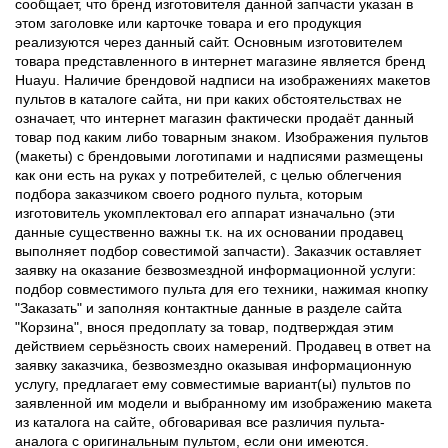
сообщает, что бренд изготовителя данной запчасти указан в
этом заголовке или карточке товара и его продукция
реализуются через данный сайт. Основным изготовителем
товара представленного в интернет магазине является бренд
Huayu. Наличие брендовой надписи на изображениях макетов
пультов в каталоге сайта, ни при каких обстоятельствах не
означает, что интернет магазин фактически продаёт данный
товар под каким либо товарным знаком. Изображения пультов
(макеты) с брендовыми логотипами и надписями размещены
как они есть на руках у потребителей, с целью облегчения
подбора заказчиком своего родного пульта, которым
изготовитель укомплектовал его аппарат изначально (эти
данные существенно важны т.к. на их основании продавец
выполняет подбор совестимой запчасти). Заказчик оставляет
заявку на оказание безвозмездной информационной услуги:
подбор совместимого пульта для его техники, нажимая кнопку
"Заказать" и заполняя контактные данные в разделе сайта
"Корзина", внося предоплату за товар, подтверждая этим
действием серьёзность своих намерений. Продавец в ответ на
заявку заказчика, безвозмездно оказывая информационную
услугу, предлагает ему совместимые вариант(ы) пультов по
заявленной им модели и выбранному им изображению макета
из каталога на сайте, обговаривая все различия пульта-
аналога с оригинальным пультом, если они имеются.