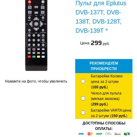
Пульт для Eplutus
DVB-137T, DVB-
138T, DVB-128T,
DVB-139T *
299
Цена:
руб.
РЕКОМЕНДУЕМ
ПРИОБРЕСТИ
Батарейки Космос
Нажмите на фото, чтобы увеличить
цена за 2 штуки
(
100 руб.
)
Чехол для пульта
(мягкая экокожа)
(
299 руб.
)
Батарейки VARTA цена
за 2 штуки (
150 руб.
)
ДОСТУПНЫ СПОСОБЫ
ОПЛАТЫ: