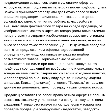
подтверждение заказа, согласие с условиями оферты,
которую огласит продавец по телефону после подбора пульта.
Заказчик принимает оферту или даёт отказ после устного
описания продавцом: наименования товара, его цены,
условий доставки, отличия потребительских свойств и
внешнего вида фактического товара на складе продавца, от
изображенного макета в карточке товара (если такие отличия
присутствуют) и отправки изображения совместимого товара -
аналога на электронный почтовый ящик заказчика, если им
было заявлено такое требование. Данные действия продавца
являются предложением оферты, адресованной
определенному лицу, оставившему заказ на подбор
совместимого товара. Первоначально заказчик
самостоятельно и/или при помощи онлайн-консультанта
подбирает совпадающий по изображению и описанию макет
товара на этом сайте, сверяя его со своим исходным пультом,
и аппаратурой по внешнему виду пульта, и номеру модели
аппарата. Кликая (нажимая) по кнопке "Заказать" отправляет
данные на дополнительную проверку нашим специалистом.
Продавец оставляет за собой право отзыва оферты с полным
возвратом заказчику уплаченных им средств в случаях: если
заказанный товар отсутствует на складе, если у товара при
проверке продавцом обнаружились недостатки, заводской