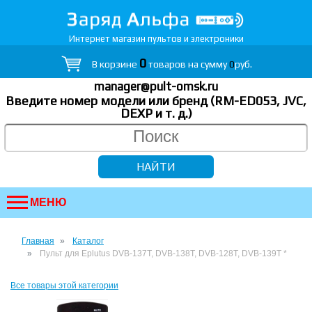
Интернет магазин пультов и электроники
0
В корзине
товаров на сумму
0
руб.
manager@pult-omsk.ru
Введите номер модели или бренд (RM-ED053, JVC,
DEXP
и т. д.
)
МЕНЮ
Главная
Каталог
Пульт для Eplutus DVB-137T, DVB-138T, DVB-128T, DVB-139T *
Все товары этой категории