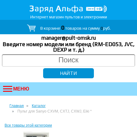
Интернет магазин пультов и электроники
0
В корзине
товаров на сумму
0
руб.
manager@pult-omsk.ru
Введите номер модели или бренд (RM-ED053, JVC,
DEXP
и т. д.
)
МЕНЮ
Главная
Каталог
Пульт для Sanyo CXVM, CXTJ, CXWJ, Eiki *
Все товары этой категории