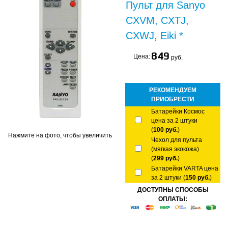
Пульт для Sanyo
CXVM, CXTJ,
CXWJ, Eiki *
849
Цена:
руб.
РЕКОМЕНДУЕМ
ПРИОБРЕСТИ
Батарейки Космос
цена за 2 штуки
(
100 руб.
)
Нажмите на фото, чтобы увеличить
Чехол для пульта
(мягкая экокожа)
(
299 руб.
)
Батарейки VARTA цена
за 2 штуки (
150 руб.
)
ДОСТУПНЫ СПОСОБЫ
ОПЛАТЫ: