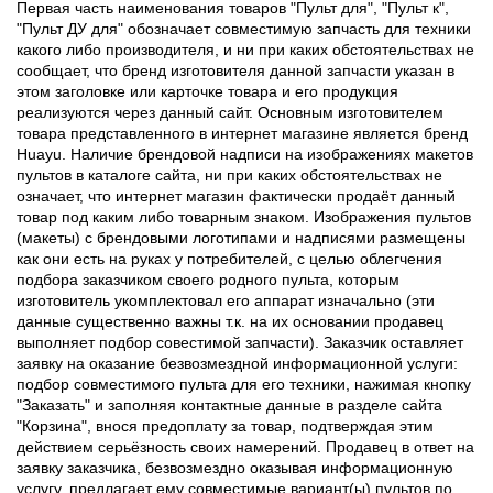
Первая часть наименования товаров "Пульт для", "Пульт к",
"Пульт ДУ для" обозначает совместимую запчасть для техники
какого либо производителя, и ни при каких обстоятельствах не
сообщает, что бренд изготовителя данной запчасти указан в
этом заголовке или карточке товара и его продукция
реализуются через данный сайт. Основным изготовителем
товара представленного в интернет магазине является бренд
Huayu. Наличие брендовой надписи на изображениях макетов
пультов в каталоге сайта, ни при каких обстоятельствах не
означает, что интернет магазин фактически продаёт данный
товар под каким либо товарным знаком. Изображения пультов
(макеты) с брендовыми логотипами и надписями размещены
как они есть на руках у потребителей, с целью облегчения
подбора заказчиком своего родного пульта, которым
изготовитель укомплектовал его аппарат изначально (эти
данные существенно важны т.к. на их основании продавец
выполняет подбор совестимой запчасти). Заказчик оставляет
заявку на оказание безвозмездной информационной услуги:
подбор совместимого пульта для его техники, нажимая кнопку
"Заказать" и заполняя контактные данные в разделе сайта
"Корзина", внося предоплату за товар, подтверждая этим
действием серьёзность своих намерений. Продавец в ответ на
заявку заказчика, безвозмездно оказывая информационную
услугу, предлагает ему совместимые вариант(ы) пультов по