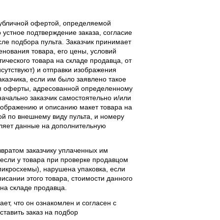
публичной офертой, определяемой
 устное подтверждение заказа, согласие
ле подбора пульта. Заказчик принимает
енования товара, его цены, условий
тического товара на складе продавца, от
исутствуют) и отправки изображения
аказчика, если им было заявлено такое
м оферты, адресованной определенному
начально заказчик самостоятельно и/или
ображению и описанию макет товара на
ой по внешнему виду пульта, и номеру
вляет данные на дополнительную
звратом заказчику уплаченных им
, если у товара при проверке продавцом
 микросхемы), нарушена упаковка, если
исании этого товара, стоимости данного
 на складе продавца.
ает, что он ознакомлен и согласен с
ставить заказ на подбор