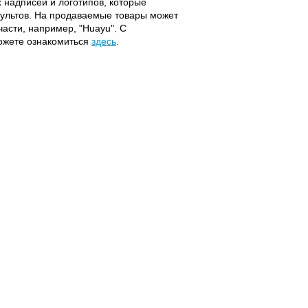
надписей и логотипов, которые
 пультов. На продаваемые товары может
части, например, "Huayu". С
можете ознакомиться
здесь
.