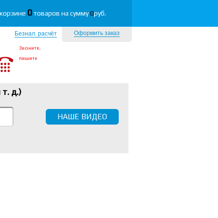
0
 корзине
товаров на сумму
0
руб.
Оформить заказ
Безнал. расчёт
Звоните,
пишите
 т. д.
)
НАШЕ ВИДЕО