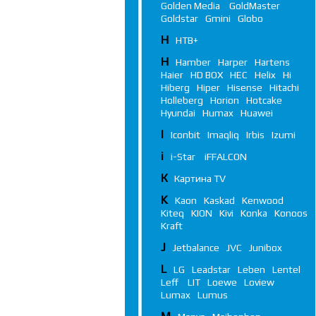
Golden Media
GoldMaster
Goldstar
Gmini
Globo
Н
НТВ+
H
Hamber
Harper
Hartens
Haier
HD BOX
HEC
Helix
Hi
Hiberg
Hiper
Hisense
Hitachi
Holleberg
Horion
Hotcake
Hyundai
Humax
Huawei
I
Iconbit
Imaqliq
Irbis
Izumi
i
i-Star
iFFALСON
К
Картина TV
K
Kaon
Kaskad
Kenwood
Kiteq
KION
Kivi
Konka
Konoos
Kraft
J
Jetbalance
JVC
Junibox
L
LG
Leadstar
Leben
Lentel
Leff
LIT
Loewe
Loview
Lumax
Lumus