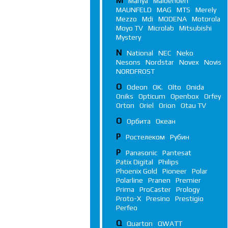
M
Manya
Maibenben
MAUNFELD
MAG
MTS
Merely
Mezzo
Mdi
MODENA
Motorola
Moyo TV
Microlab
Mitsubishi
Mystery
N
National
NEC
Neko
Nesons
Nordstar
Novex
Novis
NORDFROST
O
Odeon
OK.
Olto
Onida
Oniks
Opticum
Openbox
Orfey
Orton
Oriel
Orion
Otau TV
О
Орбита
Океан
Р
Ростелеком
Рубин
P
Panasonic
Pantesat
Patix Digital
Philips
Phoenix Gold
Pioneer
Polar
Polarline
Pranen
Premier
Prima
ProCaster
Prology
Proto-X
Presino
Prestigio
Perfeo
Q
Quarton
QWATT