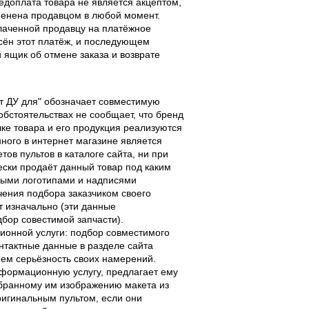
едоплата товара не является акцептом,
тменена продавцом в любой момент.
лаченной продавцу на платёжное
есён этот платёж, и последующем
ящик об отмене заказа и возврате
льт ДУ для" обозначает совместимую
 обстоятельствах не сообщает, что бренд
чке товара и его продукция реализуются
ного в интернет магазине является
ов пультов в каталоге сайта, ни при
чески продаёт данный товар под каким
выми логотипами и надписями
чения подбора заказчиком своего
т изначально (эти данные
дбор совестимой запчасти).
ционной услуги: подбор совместимого
онтактные данные в разделе сайта
ием серьёзность своих намерений.
информационную услугу, предлагает ему
ыбранному им изображению макета из
оригинальным пультом, если они