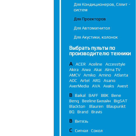
Для Кондиционеров, Сплит -
систем
Для Проекторов
Для Автомагнитол
Для Акустики, колонок
Выбрать пульты по
производителю техники
A
ACER
Aceline
Accesstyle
Akira
Aiwa
Akai
Alma TV
AMCV
Amiko
Amino
Atlanta
AOC
Artel
ARG
Asano
AverMedia
AVA
Avaks
Avest
B
Baikal
BAFF
BBK
Bene
Benq
Beeline Билайн
BigSAT
Blackton
Blauren
Blaupunkt
BQ
Brand
Bravis
В
Витязь
С
Сигнал
Сокол