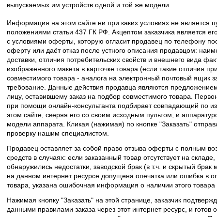
выпускаемых им устройств одной и той же модели.
Информация на этом сайте ни при каких условиях не является 
положениями статьи 437 ГК РФ. Акцептом заказчика является его
с условиями оферты, которую огласит продавец по телефону пос
оферту или даёт отказ после устного описания продавцом: наим
доставки, отличия потребительских свойств и внешнего вида фак
изображенного макета в карточке товара (если такие отличия пр
совместимого товара - аналога на электронный почтовый ящик з
требование. Данные действия продавца являются предложение
лицу, оставившему заказ на подбор совместимого товара. Перво
при помощи онлайн-консультанта подбирает совпадающий по из
этом сайте, сверяя его со своим исходным пультом, и аппаратур
модели аппарата. Кликая (нажимая) по кнопке "Заказать" отпра
проверку нашим специалистом.
Продавец оставляет за собой право отзыва оферты с полным во
средств в случаях: если заказанный товар отсутствует на складе
обнаружились недостатки, заводской брак (в т.ч. и скрытый брак
на данном интернет ресурсе допущена опечатка или ошибка в оп
товара, указана ошибочная информация о наличии этого товара
Нажимая кнопку "Заказать" на этой странице, заказчик подтвержд
данными правилами заказа через этот интернет ресурс, и готов о