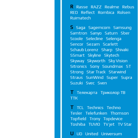
R
Rasse
RAZZ
Realme
Rebus
RED
Reflect
Rombica
Rolsen
Ruimatech
S
Saga
Sagemcom
Samsung
Samtron
Sanyo
Saturn
Sber
Scoole
Selecline
Selenga
Sencor
Sezam
Scarlett
Schaub Lorenz
Sharp
Shivaki
SSmart
Skyline
Skytech
Skyway
Skyworth
Sky Vision
Sitronics
Sony
Soundmax
ST
Strong
Star Track
Starwind
Straus
SunWind
Super
Supra
Suzuki
Svec
Sven
Т
Телекарта
Триколор ТВ
ТТК
T
TCL
Technics
Techno
Tesler
Telefunken
Thomson
Topfield
Trony
Topdevice
Toshiba
TUVIO
TV jet
TV Star
U
UD
United
Universum