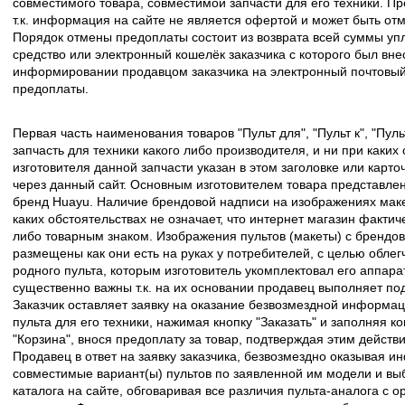
совместимого товара, совместимой запчасти для его техники. Пр
т.к. информация на сайте не является офертой и может быть о
Порядок отмены предоплаты состоит из возврата всей суммы уп
средство или электронный кошелёк заказчика с которого был вн
информировании продавцом заказчика на электронный почтовый 
предоплаты.
Первая часть наименования товаров "Пульт для", "Пульт к", "Пу
запчасть для техники какого либо производителя, и ни при каких
изготовителя данной запчасти указан в этом заголовке или карто
через данный сайт. Основным изготовителем товара представлен
бренд Huayu. Наличие брендовой надписи на изображениях макет
каких обстоятельствах не означает, что интернет магазин факти
либо товарным знаком. Изображения пультов (макеты) с брендо
размещены как они есть на руках у потребителей, с целью облег
родного пульта, которым изготовитель укомплектовал его аппара
существенно важны т.к. на их основании продавец выполняет по
Заказчик оставляет заявку на оказание безвозмездной информа
пульта для его техники, нажимая кнопку "Заказать" и заполняя к
"Корзина", внося предоплату за товар, подтверждая этим действ
Продавец в ответ на заявку заказчика, безвозмездно оказывая 
совместимые вариант(ы) пультов по заявленной им модели и в
каталога на сайте, обговаривая все различия пульта-аналога с 