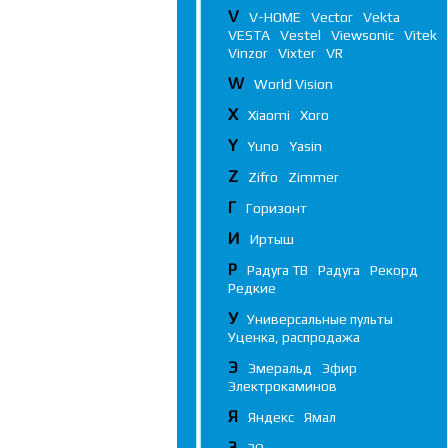
V
V-HOME
Vector
Vekta
VESTA
Vestel
Viewsonic
Vitek
Vinzor
Vixter
VR
W
World Vision
X
Xiaomi
Xoro
Y
Yuno
Yasin
Z
Zifro
Zimmer
Г
Горизонт
И
Иртыш
Р
Радуга ТВ
Радуга
Рекорд
Редкие
У
Универсальные пульты
Уценка, распродажа
Э
Эмеральд
Эфир
Электрокаминов
Я
Яндекс
Ямал
3