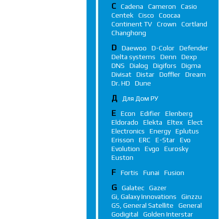
C
Cadena
Cameron
Casio
Centek
Cisco
Coocaa
Continent TV
Crown
Cortland
Changhong
D
Daewoo
D-Color
Defender
Delta systems
Denn
Dexp
DNS
Dialog
Digifors
Digma
Divisat
Distar
Doffler
Dream
Dr. HD
Dune
Д
Для Дом РУ
E
Econ
Edifier
Elenberg
Eldorado
Elekta
Eltex
Elect
Electronics
Energy
Eplutus
Erisson
ERC
E-Star
Evo
Evolution
Evgo
Eurosky
Euston
F
Fortis
Funai
Fusion
G
Galatec
Gazer
Gi, Galaxy Innovations
Ginzzu
GS, General Satellite
General
Godigital
Golden Interstar