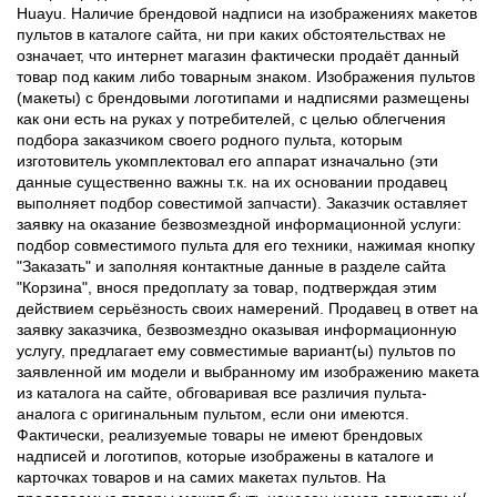
Huayu. Наличие брендовой надписи на изображениях макетов
пультов в каталоге сайта, ни при каких обстоятельствах не
означает, что интернет магазин фактически продаёт данный
товар под каким либо товарным знаком. Изображения пультов
(макеты) с брендовыми логотипами и надписями размещены
как они есть на руках у потребителей, с целью облегчения
подбора заказчиком своего родного пульта, которым
изготовитель укомплектовал его аппарат изначально (эти
данные существенно важны т.к. на их основании продавец
выполняет подбор совестимой запчасти). Заказчик оставляет
заявку на оказание безвозмездной информационной услуги:
подбор совместимого пульта для его техники, нажимая кнопку
"Заказать" и заполняя контактные данные в разделе сайта
"Корзина", внося предоплату за товар, подтверждая этим
действием серьёзность своих намерений. Продавец в ответ на
заявку заказчика, безвозмездно оказывая информационную
услугу, предлагает ему совместимые вариант(ы) пультов по
заявленной им модели и выбранному им изображению макета
из каталога на сайте, обговаривая все различия пульта-
аналога с оригинальным пультом, если они имеются.
Фактически, реализуемые товары не имеют брендовых
надписей и логотипов, которые изображены в каталоге и
карточках товаров и на самих макетах пультов. На