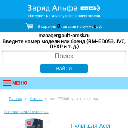
Интернет магазин пультов и электроники
0
В корзине
товаров на сумму
0
руб.
manager@pult-omsk.ru
Введите номер модели или бренд (RM-ED053, JVC,
DEXP
и т. д.
)
МЕНЮ
Главная
Каталог
Acer P7200i пульт к проектору
Все товары этой категории
Пульт для Acer