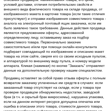
условий доставки, отличия потребительских свойств и
внешнего вида фактического товара на складе продавца, от
изображенного макета в карточке товара (если такие отличия
присутствуют) и отправки изображения совместимого товара -
аналога на электронный почтовый ящик заказчика, если им
было заявлено такое требование. Данные действия продавца
являются предложением оферты, адресованной
определенному лицу, оставившему заказ на подбор
совместимого товара. Первоначально заказчик
самостоятельно и/или при помощи онлайн-консультанта
подбирает совпадающий по изображению и описанию макет
товара на этом сайте, сверяя его со своим исходным пультом,
и аппаратурой по внешнему виду пульта, и номеру модели
аппарата. Кликая (нажимая) по кнопке "Заказать" отправляет
данные на дополнительную проверку нашим специалистом.
Продавец оставляет за собой право отзыва оферты с полным
возвратом заказчику уплаченных им средств в случаях: если
заказанный товар отсутствует на складе, если у товара при
проверке продавцом обнаружились недостатки, заводской
брак (в т.ч. и скрытый брак микросхемы), нарушена упаковка,
если на данном интернет ресурсе допущена опечатка или
ошибка в описании этого товара, стоимости данного товара,
указана ошибочная информация о наличии этого товара на