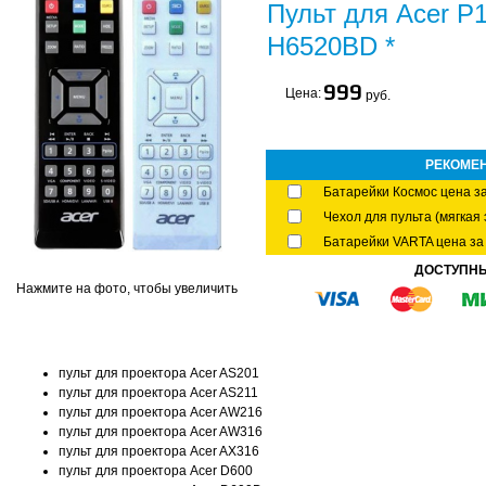
Пульт для Acer P
H6520BD *
999
Цена:
руб.
РЕКОМЕ
Батарейки Космос цена за
Чехол для пульта (мягкая 
Батарейки VARTA цена за 
ДОСТУПН
Нажмите на фото, чтобы увеличить
пульт для проектора Acer AS201
пульт для проектора Acer AS211
пульт для проектора Acer AW216
пульт для проектора Acer AW316
пульт для проектора Acer AX316
пульт для проектора Acer D600