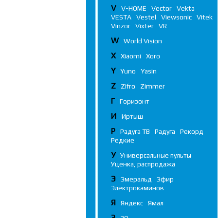
V
V-HOME
Vector
Vekta
VESTA
Vestel
Viewsonic
Vitek
Vinzor
Vixter
VR
W
World Vision
X
Xiaomi
Xoro
Y
Yuno
Yasin
Z
Zifro
Zimmer
Г
Горизонт
И
Иртыш
Р
Радуга ТВ
Радуга
Рекорд
Редкие
У
Универсальные пульты
Уценка, распродажа
Э
Эмеральд
Эфир
Электрокаминов
Я
Яндекс
Ямал
3