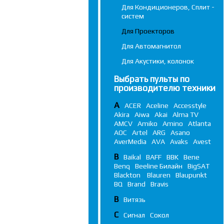
Для Кондиционеров, Сплит -
систем
Для Проекторов
Для Автомагнитол
Для Акустики, колонок
Выбрать пульты по
производителю техники
A
ACER
Aceline
Accesstyle
Akira
Aiwa
Akai
Alma TV
AMCV
Amiko
Amino
Atlanta
AOC
Artel
ARG
Asano
AverMedia
AVA
Avaks
Avest
B
Baikal
BAFF
BBK
Bene
Benq
Beeline Билайн
BigSAT
Blackton
Blauren
Blaupunkt
BQ
Brand
Bravis
В
Витязь
С
Сигнал
Сокол