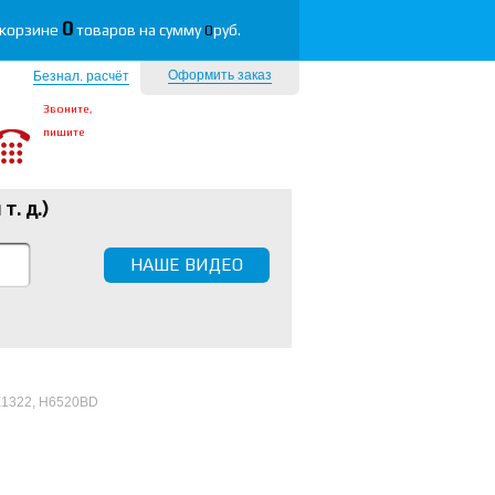
0
 корзине
товаров на сумму
0
руб.
Оформить заказ
Безнал. расчёт
Звоните,
пишите
 т. д.
)
НАШЕ ВИДЕО
X1322, H6520BD