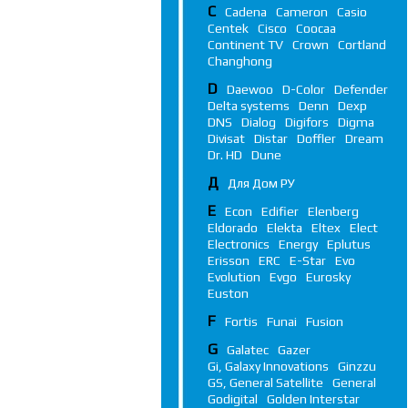
C
Cadena
Cameron
Casio
Centek
Cisco
Coocaa
Continent TV
Crown
Cortland
Changhong
D
Daewoo
D-Color
Defender
Delta systems
Denn
Dexp
DNS
Dialog
Digifors
Digma
Divisat
Distar
Doffler
Dream
Dr. HD
Dune
Д
Для Дом РУ
E
Econ
Edifier
Elenberg
Eldorado
Elekta
Eltex
Elect
Electronics
Energy
Eplutus
Erisson
ERC
E-Star
Evo
Evolution
Evgo
Eurosky
Euston
F
Fortis
Funai
Fusion
G
Galatec
Gazer
Gi, Galaxy Innovations
Ginzzu
GS, General Satellite
General
Godigital
Golden Interstar