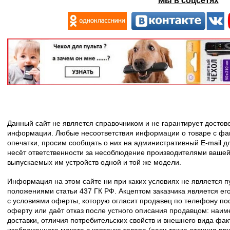
Мы в соцсетях
Данный сайт не является справочником и не гарантирует досто
информации. Любые несоответствия информации о товаре с фак
опечатки, просим сообщать о них на административный E-mail д
несёт ответственности за несоблюдение производителями вашей
выпускаемых им устройств одной и той же модели.
Информация на этом сайте ни при каких условиях не является 
положениями статьи 437 ГК РФ. Акцептом заказчика является его
с условиями оферты, которую огласит продавец по телефону пос
оферту или даёт отказ после устного описания продавцом: наим
доставки, отличия потребительских свойств и внешнего вида фак
изображенного макета в карточке товара (если такие отличия пр