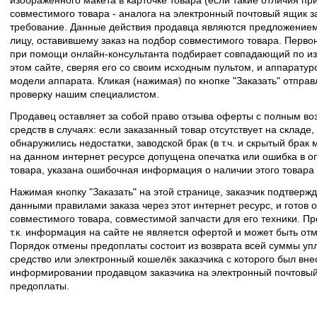
совместимого товара - аналога на электронный почтовый ящик з
требование. Данные действия продавца являются предложение
лицу, оставившему заказ на подбор совместимого товара. Перво
при помощи онлайн-консультанта подбирает совпадающий по из
этом сайте, сверяя его со своим исходным пультом, и аппаратур
модели аппарата. Кликая (нажимая) по кнопке "Заказать" отпра
проверку нашим специалистом.
Продавец оставляет за собой право отзыва оферты с полным во
средств в случаях: если заказанный товар отсутствует на складе
обнаружились недостатки, заводской брак (в т.ч. и скрытый брак
на данном интернет ресурсе допущена опечатка или ошибка в оп
товара, указана ошибочная информация о наличии этого товара
Нажимая кнопку "Заказать" на этой странице, заказчик подтвержд
данными правилами заказа через этот интернет ресурс, и готов о
совместимого товара, совместимой запчасти для его техники. Пр
т.к. информация на сайте не является офертой и может быть о
Порядок отмены предоплаты состоит из возврата всей суммы уп
средство или электронный кошелёк заказчика с которого был вн
информировании продавцом заказчика на электронный почтовый 
предоплаты.