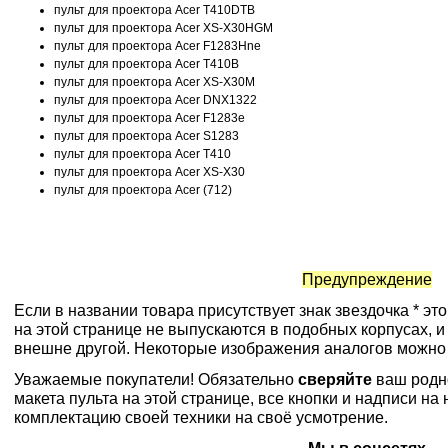
пульт для проектора Acer T410DTB
пульт для проектора Acer XS-X30HGM
пульт для проектора Acer F1283Hne
пульт для проектора Acer T410B
пульт для проектора Acer XS-X30M
пульт для проектора Acer DNX1322
пульт для проектора Acer F1283e
пульт для проектора Acer S1283
пульт для проектора Acer T410
пульт для проектора Acer XS-X30
пульт для проектора Acer (712)
Предупреждение
Если в названии товара присутствует знак звездочка * эт
на этой странице не выпускаются в подобных корпусах, и
внешне другой. Некоторые изображения аналогов можно
Уважаемые покупатели! Обязательно
сверяйте
ваш родн
макета пульта на этой странице, все кнопки и надписи н
комплектацию своей техники на своё усмотрение.