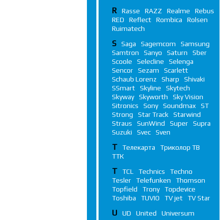
R
Rasse
RAZZ
Realme
Rebus
RED
Reflect
Rombica
Rolsen
Ruimatech
S
Saga
Sagemcom
Samsung
Samtron
Sanyo
Saturn
Sber
Scoole
Selecline
Selenga
Sencor
Sezam
Scarlett
Schaub Lorenz
Sharp
Shivaki
SSmart
Skyline
Skytech
Skyway
Skyworth
Sky Vision
Sitronics
Sony
Soundmax
ST
Strong
Star Track
Starwind
Straus
SunWind
Super
Supra
Suzuki
Svec
Sven
Т
Телекарта
Триколор ТВ
ТТК
T
TCL
Technics
Techno
Tesler
Telefunken
Thomson
Topfield
Trony
Topdevice
Toshiba
TUVIO
TV jet
TV Star
U
UD
United
Universum