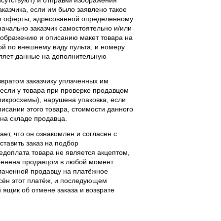
аказчика, если им было заявлено такое
м оферты, адресованной определенному
начально заказчик самостоятельно и/или
ображению и описанию макет товара на
ой по внешнему виду пульта, и номеру
вляет данные на дополнительную
звратом заказчику уплаченных им
, если у товара при проверке продавцом
 микросхемы), нарушена упаковка, если
исании этого товара, стоимости данного
 на складе продавца.
ает, что он ознакомлен и согласен с
ставить заказ на подбор
едоплата товара не является акцептом,
тменена продавцом в любой момент.
лаченной продавцу на платёжное
есён этот платёж, и последующем
ящик об отмене заказа и возврате