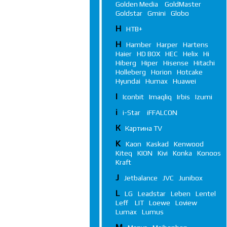
Golden Media
GoldMaster
Goldstar
Gmini
Globo
Н
НТВ+
H
Hamber
Harper
Hartens
Haier
HD BOX
HEC
Helix
Hi
Hiberg
Hiper
Hisense
Hitachi
Holleberg
Horion
Hotcake
Hyundai
Humax
Huawei
I
Iconbit
Imaqliq
Irbis
Izumi
i
i-Star
iFFALСON
К
Картина TV
K
Kaon
Kaskad
Kenwood
Kiteq
KION
Kivi
Konka
Konoos
Kraft
J
Jetbalance
JVC
Junibox
L
LG
Leadstar
Leben
Lentel
Leff
LIT
Loewe
Loview
Lumax
Lumus