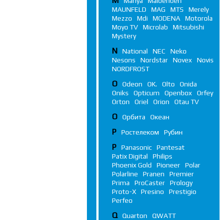
M
Manya
Maibenben
MAUNFELD
MAG
MTS
Merely
Mezzo
Mdi
MODENA
Motorola
Moyo TV
Microlab
Mitsubishi
Mystery
N
National
NEC
Neko
Nesons
Nordstar
Novex
Novis
NORDFROST
O
Odeon
OK.
Olto
Onida
Oniks
Opticum
Openbox
Orfey
Orton
Oriel
Orion
Otau TV
О
Орбита
Океан
Р
Ростелеком
Рубин
P
Panasonic
Pantesat
Patix Digital
Philips
Phoenix Gold
Pioneer
Polar
Polarline
Pranen
Premier
Prima
ProCaster
Prology
Proto-X
Presino
Prestigio
Perfeo
Q
Quarton
QWATT