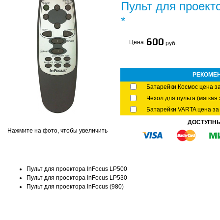
Пульт для проект
*
600
Цена:
руб.
РЕКОМЕ
Батарейки Космос цена за
Чехол для пульта (мягкая 
Батарейки VARTA цена за 
ДОСТУПН
Нажмите на фото, чтобы увеличить
Пульт для проектора InFocus LP500
Пульт для проектора InFocus LP530
Пульт для проектора InFocus (980)