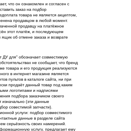
ает, что он ознакомлен и согласен с
ставить заказ на подбор
едоплата товара не является акцептом,
тменена продавцом в любой момент.
лаченной продавцу на платёжное
есён этот платёж, и последующем
ящик об отмене заказа и возврате
льт ДУ для" обозначает совместимую
 обстоятельствах не сообщает, что бренд
чке товара и его продукция реализуются
ного в интернет магазине является
ов пультов в каталоге сайта, ни при
чески продаёт данный товар под каким
выми логотипами и надписями
чения подбора заказчиком своего
т изначально (эти данные
дбор совестимой запчасти).
ционной услуги: подбор совместимого
онтактные данные в разделе сайта
ием серьёзность своих намерений.
информационную услугу, предлагает ему