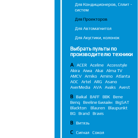
Для Кондиционеров, Сплит -
систем
Для Проекторов
Для Автомагнитол
Для Акустики, колонок
Выбрать пульты по
производителю техники
A
ACER
Aceline
Accesstyle
Akira
Aiwa
Akai
Alma TV
AMCV
Amiko
Amino
Atlanta
AOC
Artel
ARG
Asano
AverMedia
AVA
Avaks
Avest
B
Baikal
BAFF
BBK
Bene
Benq
Beeline Билайн
BigSAT
Blackton
Blauren
Blaupunkt
BQ
Brand
Bravis
В
Витязь
С
Сигнал
Сокол