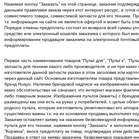
Нажимая кнопку "Заказать" на этой странице, заказчик подтвержд
данными правилами заказа через этот интернет ресурс, и готов о
совместимого товара, совместимой запчасти для его техники. Пр
т.к. информация на сайте не является офертой и может быть о
Порядок отмены предоплаты состоит из возврата всей суммы уп
средство или электронный кошелёк заказчика с которого был вн
информировании продавцом заказчика на электронный почтовый 
предоплаты.
Первая часть наименования товаров "Пульт для", "Пульт к", "Пу
запчасть для техники какого либо производителя, и ни при каких
изготовителя данной запчасти указан в этом заголовке или карто
через данный сайт. Основным изготовителем товара представлен
бренд Huayu. Наличие брендовой надписи на изображениях макет
каких обстоятельствах не означает, что интернет магазин факти
либо товарным знаком. Изображения пультов (макеты) с брендо
размещены как они есть на руках у потребителей, с целью облег
родного пульта, которым изготовитель укомплектовал его аппара
существенно важны т.к. на их основании продавец выполняет по
Заказчик оставляет заявку на оказание безвозмездной информа
пульта для его техники, нажимая кнопку "Заказать" и заполняя к
"Корзина", внося предоплату за товар, подтверждая этим действ
Продавец в ответ на заявку заказчика, безвозмездно оказывая 