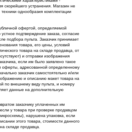
тическими характеристиками -
ля скорейшего устранения. Магазин не
 техники однообразия комплектации
публичной офертой, определяемой
 устное подтверждение заказа, согласие
ле подбора пульта. Заказчик принимает
енования товара, его цены, условий
тического товара на складе продавца, от
исутствуют) и отправки изображения
аказчика, если им было заявлено такое
м оферты, адресованной определенному
начально заказчик самостоятельно и/или
ображению и описанию макет товара на
ой по внешнему виду пульта, и номеру
вляет данные на дополнительную
звратом заказчику уплаченных им
, если у товара при проверке продавцом
 микросхемы), нарушена упаковка, если
исании этого товара, стоимости данного
 на складе продавца.