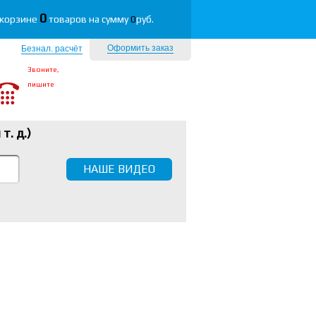
0
 корзине
товаров на сумму
0
руб.
Оформить заказ
Безнал. расчёт
Звоните,
пишите
 т. д.
)
НАШЕ ВИДЕО