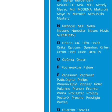
M
Manya
Maibenben
MAUNFELD
MAG
MTS
Merely
Mezzo
Mdi
MODENA
Motorola
Moyo TV
Microlab
Mitsubishi
Mystery
N
National
NEC
Neko
Nesons
Nordstar
Novex
Novis
NORDFROST
O
Odeon
OK.
Olto
Onida
Oniks
Opticum
Openbox
Orfey
Orton
Oriel
Orion
Otau TV
О
Орбита
Океан
Р
Ростелеком
Рубин
P
Panasonic
Pantesat
Patix Digital
Philips
Phoenix Gold
Pioneer
Polar
Polarline
Pranen
Premier
Prima
ProCaster
Prology
Proto-X
Presino
Prestigio
Perfeo
Q
Quarton
QWATT