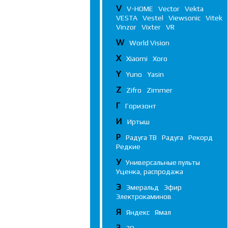
V
V-HOME
Vector
Vekta
VESTA
Vestel
Viewsonic
Vitek
Vinzor
Vixter
VR
W
World Vision
X
Xiaomi
Xoro
Y
Yuno
Yasin
Z
Zifro
Zimmer
Г
Горизонт
И
Иртыш
Р
Радуга ТВ
Радуга
Рекорд
Редкие
У
Универсальные пульты
Уценка, распродажа
Э
Эмеральд
Эфир
Электрокаминов
Я
Яндекс
Ямал
3