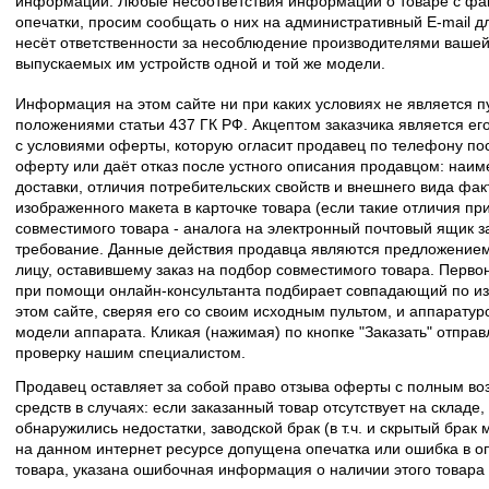
информации. Любые несоответствия информации о товаре с фак
опечатки, просим сообщать о них на административный E-mail д
несёт ответственности за несоблюдение производителями вашей
выпускаемых им устройств одной и той же модели.
Информация на этом сайте ни при каких условиях не является 
положениями статьи 437 ГК РФ. Акцептом заказчика является его
с условиями оферты, которую огласит продавец по телефону пос
оферту или даёт отказ после устного описания продавцом: наим
доставки, отличия потребительских свойств и внешнего вида фак
изображенного макета в карточке товара (если такие отличия пр
совместимого товара - аналога на электронный почтовый ящик з
требование. Данные действия продавца являются предложение
лицу, оставившему заказ на подбор совместимого товара. Перво
при помощи онлайн-консультанта подбирает совпадающий по из
этом сайте, сверяя его со своим исходным пультом, и аппаратур
модели аппарата. Кликая (нажимая) по кнопке "Заказать" отпра
проверку нашим специалистом.
Продавец оставляет за собой право отзыва оферты с полным во
средств в случаях: если заказанный товар отсутствует на складе
обнаружились недостатки, заводской брак (в т.ч. и скрытый брак
на данном интернет ресурсе допущена опечатка или ошибка в оп
товара, указана ошибочная информация о наличии этого товара