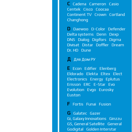
C
Cadena
Cameron
Casio
Centek
Cisco
Coocaa
Continent TV
Crown
Cortland
Changhong
D
Daewoo
D-Color
Defender
Delta systems
Denn
Dexp
DNS
Dialog
Digifors
Digma
Divisat
Distar
Doffler
Dream
Dr. HD
Dune
Д
Для Дом РУ
E
Econ
Edifier
Elenberg
Eldorado
Elekta
Eltex
Elect
Electronics
Energy
Eplutus
Erisson
ERC
E-Star
Evo
Evolution
Evgo
Eurosky
Euston
F
Fortis
Funai
Fusion
G
Galatec
Gazer
Gi, Galaxy Innovations
Ginzzu
GS, General Satellite
General
Godigital
Golden Interstar