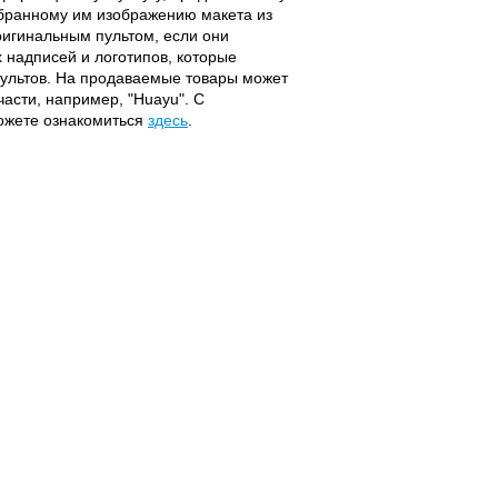
ыбранному им изображению макета из
оригинальным пультом, если они
надписей и логотипов, которые
 пультов. На продаваемые товары может
части, например, "Huayu". С
можете ознакомиться
здесь
.