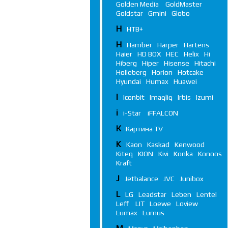
Golden Media
GoldMaster
Goldstar
Gmini
Globo
Н
НТВ+
H
Hamber
Harper
Hartens
Haier
HD BOX
HEC
Helix
Hi
Hiberg
Hiper
Hisense
Hitachi
Holleberg
Horion
Hotcake
Hyundai
Humax
Huawei
I
Iconbit
Imaqliq
Irbis
Izumi
i
i-Star
iFFALСON
К
Картина TV
K
Kaon
Kaskad
Kenwood
Kiteq
KION
Kivi
Konka
Konoos
Kraft
J
Jetbalance
JVC
Junibox
L
LG
Leadstar
Leben
Lentel
Leff
LIT
Loewe
Loview
Lumax
Lumus