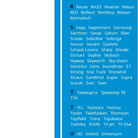
R
Rasse
RAZZ
Realme
Rebus
RED
Reflect
Rombica
Rolsen
Ruimatech
S
Saga
Sagemcom
Samsung
Samtron
Sanyo
Saturn
Sber
Scoole
Selecline
Selenga
Sencor
Sezam
Scarlett
Schaub Lorenz
Sharp
Shivaki
SSmart
Skyline
Skytech
Skyway
Skyworth
Sky Vision
Sitronics
Sony
Soundmax
ST
Strong
Star Track
Starwind
Straus
SunWind
Super
Supra
Suzuki
Svec
Sven
Т
Телекарта
Триколор ТВ
ТТК
T
TCL
Technics
Techno
Tesler
Telefunken
Thomson
Topfield
Trony
Topdevice
Toshiba
TUVIO
TV jet
TV Star
U
UD
United
Universum