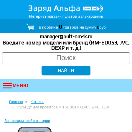
Интернет магазин пультов и электроники
0
В корзине
товаров на сумму
0
руб.
manager@pult-omsk.ru
Введите номер модели или бренд (RM-ED053, JVC,
DEXP
и т. д.
)
МЕНЮ
Главная
Каталог
Пульт ДУ для проектора MITSUBISHI XL4U, SL4U, XL8U
Все товары этой категории