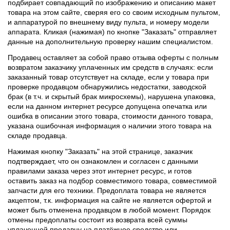
подбирает совпадающий по изображению и описанию макет
товара на этом сайте, сверяя его со своим исходным пультом,
и аппаратурой по внешнему виду пульта, и номеру модели
аппарата. Кликая (нажимая) по кнопке "Заказать" отправляет
данные на дополнительную проверку нашим специалистом.
Продавец оставляет за собой право отзыва оферты с полным
возвратом заказчику уплаченных им средств в случаях: если
заказанный товар отсутствует на складе, если у товара при
проверке продавцом обнаружились недостатки, заводской
брак (в т.ч. и скрытый брак микросхемы), нарушена упаковка,
если на данном интернет ресурсе допущена опечатка или
ошибка в описании этого товара, стоимости данного товара,
указана ошибочная информация о наличии этого товара на
складе продавца.
Нажимая кнопку "Заказать" на этой странице, заказчик
подтверждает, что он ознакомлен и согласен с данными
правилами заказа через этот интернет ресурс, и готов
оставить заказ на подбор совместимого товара, совместимой
запчасти для его техники. Предоплата товара не является
акцептом, т.к. информация на сайте не является офертой и
может быть отменена продавцом в любой момент. Порядок
отмены предоплаты состоит из возврата всей суммы
уплаченной продавцу на платёжное средство или