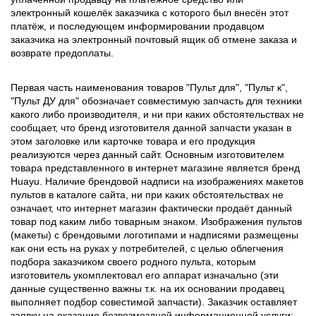
электронный кошелёк заказчика с которого был внесён этот
платёж, и последующем информировании продавцом
заказчика на электронный почтовый ящик об отмене заказа и
возврате предоплаты.
Первая часть наименования товаров "Пульт для", "Пульт к",
"Пульт ДУ для" обозначает совместимую запчасть для техники
какого либо производителя, и ни при каких обстоятельствах не
сообщает, что бренд изготовителя данной запчасти указан в
этом заголовке или карточке товара и его продукция
реализуются через данный сайт. Основным изготовителем
товара представленного в интернет магазине является бренд
Huayu. Наличие брендовой надписи на изображениях макетов
пультов в каталоге сайта, ни при каких обстоятельствах не
означает, что интернет магазин фактически продаёт данный
товар под каким либо товарным знаком. Изображения пультов
(макеты) с брендовыми логотипами и надписями размещены
как они есть на руках у потребителей, с целью облегчения
подбора заказчиком своего родного пульта, которым
изготовитель укомплектовал его аппарат изначально (эти
данные существенно важны т.к. на их основании продавец
выполняет подбор совестимой запчасти). Заказчик оставляет
заявку на оказание безвозмездной информационной услуги: