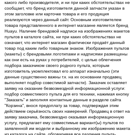
какого либо производителя, и ни при каких обстоятельствах не
сообщает, что бренд изготовителя данной запчасти указан в
этом заголовке или карточке товара и его продукция
реализуются через данный сайт. Основным изготовителем
товара представленного в интернет магазине является бренд
Huayu. Наличие брендовой надписи на изображениях макетов
пультов в каталоге сайта, ни при каких обстоятельствах не
означает, что интернет магазин фактически продаёт данный
товар под каким либо товарным знаком. Изображения пультов
(макеты) с брендовыми логотипами и надписями размещены
как они есть на руках у потребителей, с целью облегчения
подбора заказчиком своего родного пульта, которым
изготовитель укомплектовал его аппарат изначально (эти
данные существенно важны т.к. на их основании продавец
выполняет подбор совестимой запчасти). Заказчик оставляет
заявку на оказание безвозмездной информационной услуги:
подбор совместимого пульта для его техники, нажимая кнопку
"Заказать" и заполняя контактные данные в разделе сайта
"Корзина", внося предоплату за товар, подтверждая этим
действием серьёзность своих намерений. Продавец в ответ на
заявку заказчика, безвозмездно оказывая информационную
услугу, предлагает ему совместимые вариант(ы) пультов по
заявленной им модели и выбранному им изображению макета
из каталога на сайте, обговаривая все различия пульта-