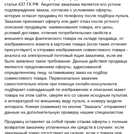
статьи 437 ГК РФ. Акцептом заказчика является его устное
подтверждение заказа, согласие с условиями оферты,
которую огласит продавец по телефону после подбора пульта.
Заказчик принимает оферту или даёт отказ после устного
описания продавцом: наименования товара, его цены,
условий доставки, отличия потребительских свойств и
внешнего вида фактического товара на складе продавца, от
изображенного макета в карточке товара (если такие отличия
присутствуют) и отправки изображения совместимого товара -
аналога на электронный почтовый ящик заказчика, если им
было заявлено такое требование. Данные действия продавца
являются предложением оферты, адресованной
определенному лицу, оставившему заказ на подбор
совместимого товара. Первоначально заказчик
самостоятельно и/или при помощи онлайн-консультанта
подбирает совпадающий по изображению и описанию макет
товара на этом сайте, сверяя его со своим исходным пультом,
и аппаратурой по внешнему виду пульта, и номеру модели
аппарата. Кликая (нажимая) по кнопке "Заказать" отправляет
данные на дополнительную проверку нашим специалистом.
Продавец оставляет за собой право отзыва оферты с полным
возвратом заказчику уплаченных им средств в случаях: если
заказанный товар отсутствует на складе, если у товара при