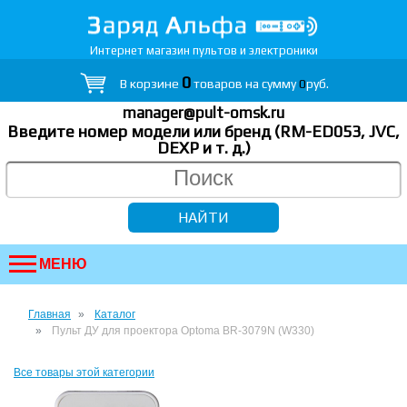
Интернет магазин пультов и электроники
0
В корзине
товаров на сумму
0
руб.
manager@pult-omsk.ru
Введите номер модели или бренд (RM-ED053, JVC,
DEXP
и т. д.
)
МЕНЮ
Главная
Каталог
Пульт ДУ для проектора Optoma BR-3079N (W330)
Все товары этой категории