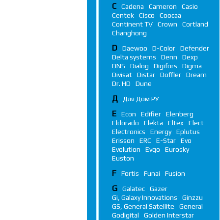
C
Cadena
Cameron
Casio
Centek
Cisco
Coocaa
Continent TV
Crown
Cortland
Changhong
D
Daewoo
D-Color
Defender
Delta systems
Denn
Dexp
DNS
Dialog
Digifors
Digma
Divisat
Distar
Doffler
Dream
Dr. HD
Dune
Д
Для Дом РУ
E
Econ
Edifier
Elenberg
Eldorado
Elekta
Eltex
Elect
Electronics
Energy
Eplutus
Erisson
ERC
E-Star
Evo
Evolution
Evgo
Eurosky
Euston
F
Fortis
Funai
Fusion
G
Galatec
Gazer
Gi, Galaxy Innovations
Ginzzu
GS, General Satellite
General
Godigital
Golden Interstar