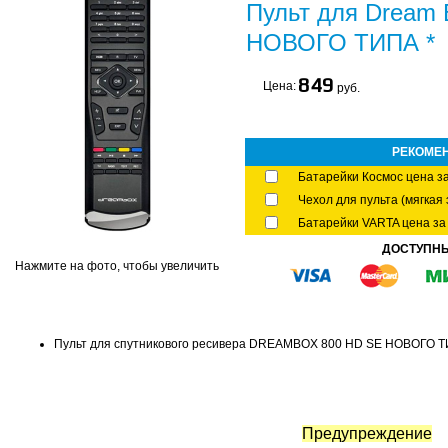
Пульт для Dream
НОВОГО ТИПА *
849
Цена:
руб.
РЕКОМЕ
Батарейки Космос цена за
Чехол для пульта (мягкая 
Батарейки VARTA цена за 
ДОСТУПН
Нажмите на фото, чтобы увеличить
Пульт для спутникового ресивера DREAMBOX 800 HD SE НОВОГО 
Предупреждение