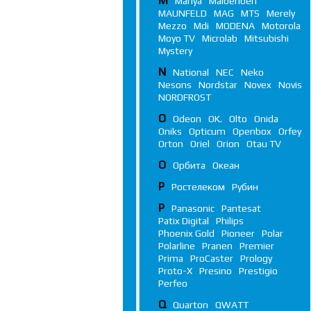
M
Manya
Maibenben
MAUNFELD
MAG
MTS
Merely
Mezzo
Mdi
MODENA
Motorola
Moyo TV
Microlab
Mitsubishi
Mystery
N
National
NEC
Neko
Nesons
Nordstar
Novex
Novis
NORDFROST
O
Odeon
OK.
Olto
Onida
Oniks
Opticum
Openbox
Orfey
Orton
Oriel
Orion
Otau TV
О
Орбита
Океан
Р
Ростелеком
Рубин
P
Panasonic
Pantesat
Patix Digital
Philips
Phoenix Gold
Pioneer
Polar
Polarline
Pranen
Premier
Prima
ProCaster
Prology
Proto-X
Presino
Prestigio
Perfeo
Q
Quarton
QWATT