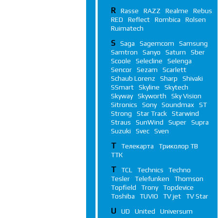
R
Rasse
RAZZ
Realme
Rebus
RED
Reflect
Rombica
Rolsen
Ruimatech
S
Saga
Sagemcom
Samsung
Samtron
Sanyo
Saturn
Sber
Scoole
Selecline
Selenga
Sencor
Sezam
Scarlett
Schaub Lorenz
Sharp
Shivaki
SSmart
Skyline
Skytech
Skyway
Skyworth
Sky Vision
Sitronics
Sony
Soundmax
ST
Strong
Star Track
Starwind
Straus
SunWind
Super
Supra
Suzuki
Svec
Sven
Т
Телекарта
Триколор ТВ
ТТК
T
TCL
Technics
Techno
Tesler
Telefunken
Thomson
Topfield
Trony
Topdevice
Toshiba
TUVIO
TV jet
TV Star
U
UD
United
Universum