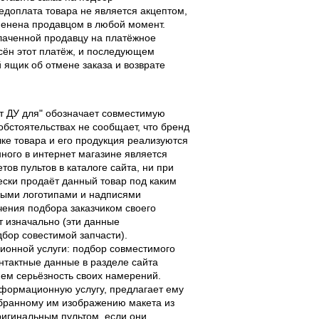
едоплата товара не является акцептом,
тменена продавцом в любой момент.
лаченной продавцу на платёжное
есён этот платёж, и последующем
ящик об отмене заказа и возврате
льт ДУ для" обозначает совместимую
 обстоятельствах не сообщает, что бренд
чке товара и его продукция реализуются
ного в интернет магазине является
ов пультов в каталоге сайта, ни при
чески продаёт данный товар под каким
выми логотипами и надписями
чения подбора заказчиком своего
т изначально (эти данные
дбор совестимой запчасти).
ционной услуги: подбор совместимого
онтактные данные в разделе сайта
ием серьёзность своих намерений.
информационную услугу, предлагает ему
ыбранному им изображению макета из
оригинальным пультом, если они