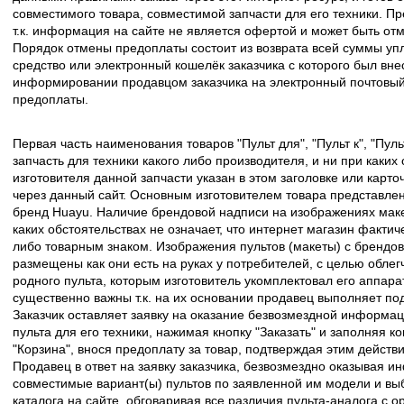
совместимого товара, совместимой запчасти для его техники. Пр
т.к. информация на сайте не является офертой и может быть о
Порядок отмены предоплаты состоит из возврата всей суммы уп
средство или электронный кошелёк заказчика с которого был вн
информировании продавцом заказчика на электронный почтовый 
предоплаты.
Первая часть наименования товаров "Пульт для", "Пульт к", "Пу
запчасть для техники какого либо производителя, и ни при каких
изготовителя данной запчасти указан в этом заголовке или карто
через данный сайт. Основным изготовителем товара представлен
бренд Huayu. Наличие брендовой надписи на изображениях макет
каких обстоятельствах не означает, что интернет магазин факти
либо товарным знаком. Изображения пультов (макеты) с брендо
размещены как они есть на руках у потребителей, с целью облег
родного пульта, которым изготовитель укомплектовал его аппара
существенно важны т.к. на их основании продавец выполняет по
Заказчик оставляет заявку на оказание безвозмездной информа
пульта для его техники, нажимая кнопку "Заказать" и заполняя к
"Корзина", внося предоплату за товар, подтверждая этим действ
Продавец в ответ на заявку заказчика, безвозмездно оказывая 
совместимые вариант(ы) пультов по заявленной им модели и в
каталога на сайте, обговаривая все различия пульта-аналога с 