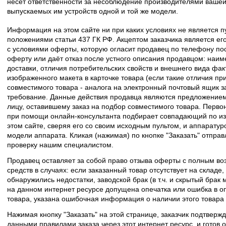
несёт ответственности за несоблюдение производителями вашей
выпускаемых им устройств одной и той же модели.
Информация на этом сайте ни при каких условиях не является 
положениями статьи 437 ГК РФ. Акцептом заказчика является его
с условиями оферты, которую огласит продавец по телефону пос
оферту или даёт отказ после устного описания продавцом: наим
доставки, отличия потребительских свойств и внешнего вида фак
изображенного макета в карточке товара (если такие отличия пр
совместимого товара - аналога на электронный почтовый ящик з
требование. Данные действия продавца являются предложение
лицу, оставившему заказ на подбор совместимого товара. Перво
при помощи онлайн-консультанта подбирает совпадающий по из
этом сайте, сверяя его со своим исходным пультом, и аппаратур
модели аппарата. Кликая (нажимая) по кнопке "Заказать" отпра
проверку нашим специалистом.
Продавец оставляет за собой право отзыва оферты с полным во
средств в случаях: если заказанный товар отсутствует на складе
обнаружились недостатки, заводской брак (в т.ч. и скрытый брак
на данном интернет ресурсе допущена опечатка или ошибка в оп
товара, указана ошибочная информация о наличии этого товара
Нажимая кнопку "Заказать" на этой странице, заказчик подтвержд
данными правилами заказа через этот интернет ресурс, и готов о