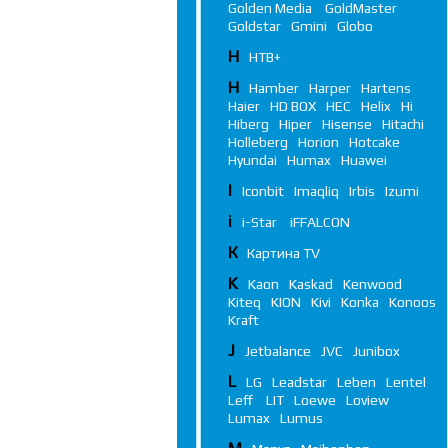
Golden Media
GoldMaster
Goldstar
Gmini
Globo
Н
НТВ+
H
Hamber
Harper
Hartens
Haier
HD BOX
HEC
Helix
Hi
Hiberg
Hiper
Hisense
Hitachi
Holleberg
Horion
Hotcake
Hyundai
Humax
Huawei
I
Iconbit
Imaqliq
Irbis
Izumi
i
i-Star
iFFALСON
К
Картина TV
K
Kaon
Kaskad
Kenwood
Kiteq
KION
Kivi
Konka
Konoos
Kraft
J
Jetbalance
JVC
Junibox
L
LG
Leadstar
Leben
Lentel
Leff
LIT
Loewe
Loview
Lumax
Lumus