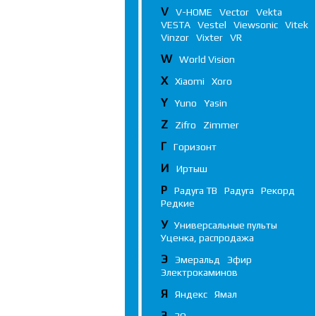
V
V-HOME
Vector
Vekta
VESTA
Vestel
Viewsonic
Vitek
Vinzor
Vixter
VR
W
World Vision
X
Xiaomi
Xoro
Y
Yuno
Yasin
Z
Zifro
Zimmer
Г
Горизонт
И
Иртыш
Р
Радуга ТВ
Радуга
Рекорд
Редкие
У
Универсальные пульты
Уценка, распродажа
Э
Эмеральд
Эфир
Электрокаминов
Я
Яндекс
Ямал
3