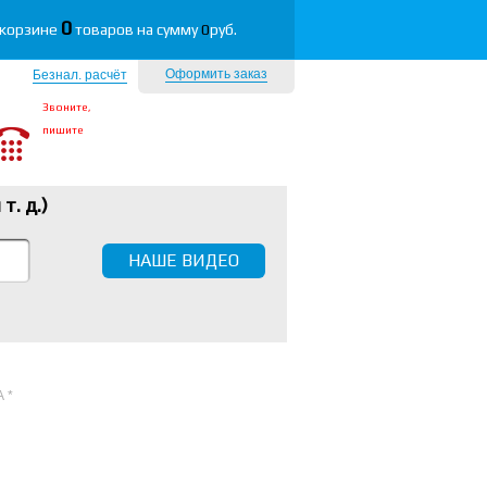
0
 корзине
товаров на сумму
0
руб.
Оформить заказ
Безнал. расчёт
Звоните,
пишите
 т. д.
)
НАШЕ ВИДЕО
 *