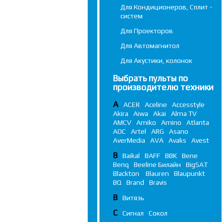
Для Кондиционеров, Сплит -
систем
Для Проекторов
Для Автомагнитол
Для Акустики, колонок
Выбрать пульты по
производителю техники
A
ACER
Aceline
Accesstyle
Akira
Aiwa
Akai
Alma TV
AMCV
Amiko
Amino
Atlanta
AOC
Artel
ARG
Asano
AverMedia
AVA
Avaks
Avest
B
Baikal
BAFF
BBK
Bene
Benq
Beeline Билайн
BigSAT
Blackton
Blauren
Blaupunkt
BQ
Brand
Bravis
В
Витязь
С
Сигнал
Сокол