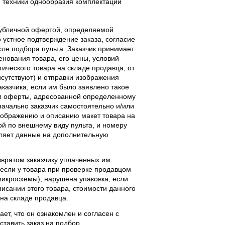
 техники однообразия комплектации
публичной офертой, определяемой
 устное подтверждение заказа, согласие
ле подбора пульта. Заказчик принимает
енования товара, его цены, условий
тического товара на складе продавца, от
исутствуют) и отправки изображения
аказчика, если им было заявлено такое
м оферты, адресованной определенному
начально заказчик самостоятельно и/или
ображению и описанию макет товара на
ой по внешнему виду пульта, и номеру
вляет данные на дополнительную
звратом заказчику уплаченных им
, если у товара при проверке продавцом
 микросхемы), нарушена упаковка, если
исании этого товара, стоимости данного
 на складе продавца.
ает, что он ознакомлен и согласен с
ставить заказ на подбор