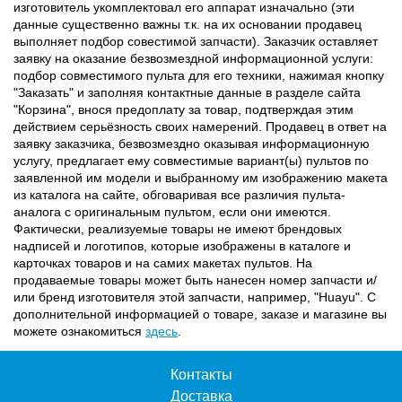
изготовитель укомплектовал его аппарат изначально (эти
данные существенно важны т.к. на их основании продавец
выполняет подбор совестимой запчасти). Заказчик оставляет
заявку на оказание безвозмездной информационной услуги:
подбор совместимого пульта для его техники, нажимая кнопку
"Заказать" и заполняя контактные данные в разделе сайта
"Корзина", внося предоплату за товар, подтверждая этим
действием серьёзность своих намерений. Продавец в ответ на
заявку заказчика, безвозмездно оказывая информационную
услугу, предлагает ему совместимые вариант(ы) пультов по
заявленной им модели и выбранному им изображению макета
из каталога на сайте, обговаривая все различия пульта-
аналога с оригинальным пультом, если они имеются.
Фактически, реализуемые товары не имеют брендовых
надписей и логотипов, которые изображены в каталоге и
карточках товаров и на самих макетах пультов. На
продаваемые товары может быть нанесен номер запчасти и/
или бренд изготовителя этой запчасти, например, "Huayu". С
дополнительной информацией о товаре, заказе и магазине вы
можете ознакомиться
здесь
.
Контакты
Доставка