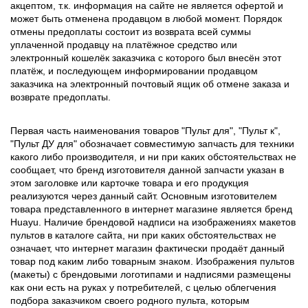
акцептом, т.к. информация на сайте не является офертой и
может быть отменена продавцом в любой момент. Порядок
отмены предоплаты состоит из возврата всей суммы
уплаченной продавцу на платёжное средство или
электронный кошелёк заказчика с которого был внесён этот
платёж, и последующем информировании продавцом
заказчика на электронный почтовый ящик об отмене заказа и
возврате предоплаты.
Первая часть наименования товаров "Пульт для", "Пульт к",
"Пульт ДУ для" обозначает совместимую запчасть для техники
какого либо производителя, и ни при каких обстоятельствах не
сообщает, что бренд изготовителя данной запчасти указан в
этом заголовке или карточке товара и его продукция
реализуются через данный сайт. Основным изготовителем
товара представленного в интернет магазине является бренд
Huayu. Наличие брендовой надписи на изображениях макетов
пультов в каталоге сайта, ни при каких обстоятельствах не
означает, что интернет магазин фактически продаёт данный
товар под каким либо товарным знаком. Изображения пультов
(макеты) с брендовыми логотипами и надписями размещены
как они есть на руках у потребителей, с целью облегчения
подбора заказчиком своего родного пульта, которым