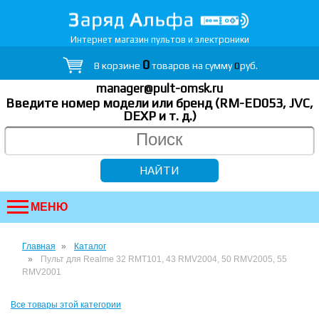
Интернет магазин пультов и электроники
0
В корзине
товаров на сумму
0
руб.
manager@pult-omsk.ru
Введите номер модели или бренд (RM-ED053, JVC,
DEXP
и т. д.
)
МЕНЮ
Главная
Каталог
Пульт для Realme 32 RMT101, 43 RMV2004, 50 RMV2005, 55
RMV2001
Все товары этой категории