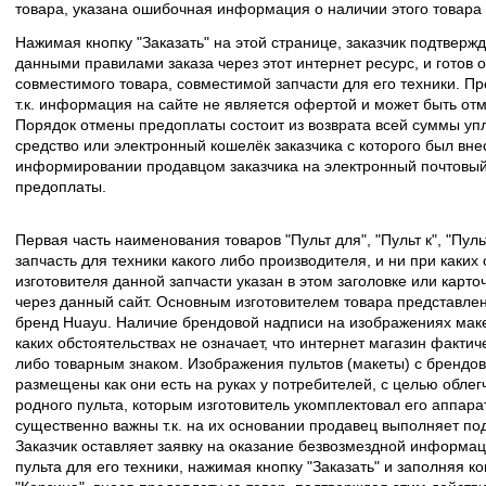
товара, указана ошибочная информация о наличии этого товара
Нажимая кнопку "Заказать" на этой странице, заказчик подтвержд
данными правилами заказа через этот интернет ресурс, и готов о
совместимого товара, совместимой запчасти для его техники. Пр
т.к. информация на сайте не является офертой и может быть о
Порядок отмены предоплаты состоит из возврата всей суммы уп
средство или электронный кошелёк заказчика с которого был вн
информировании продавцом заказчика на электронный почтовый 
предоплаты.
Первая часть наименования товаров "Пульт для", "Пульт к", "Пу
запчасть для техники какого либо производителя, и ни при каких
изготовителя данной запчасти указан в этом заголовке или карто
через данный сайт. Основным изготовителем товара представлен
бренд Huayu. Наличие брендовой надписи на изображениях макет
каких обстоятельствах не означает, что интернет магазин факти
либо товарным знаком. Изображения пультов (макеты) с брендо
размещены как они есть на руках у потребителей, с целью облег
родного пульта, которым изготовитель укомплектовал его аппара
существенно важны т.к. на их основании продавец выполняет по
Заказчик оставляет заявку на оказание безвозмездной информа
пульта для его техники, нажимая кнопку "Заказать" и заполняя к