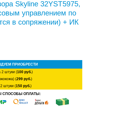
зора Skyline 32YST5975,
совым управлением по
тся в сопряжении) + ИК
НДУЕМ ПРИОБРЕСТИ
 2 штуки (
100 руб.
)
экокожа) (
299 руб.
)
2 штуки (
150 руб.
)
Ы СПОСОБЫ ОПЛАТЫ: