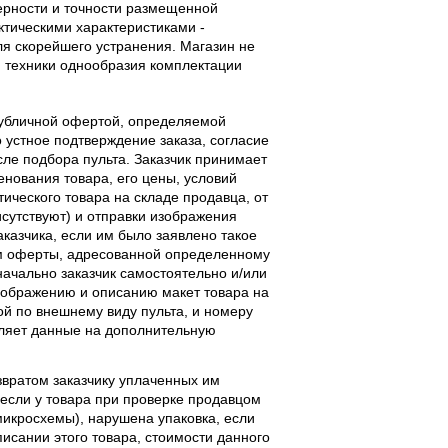
верности и точности размещенной
тическими характеристиками -
ля скорейшего устранения. Магазин не
 техники однообразия комплектации
публичной офертой, определяемой
 устное подтверждение заказа, согласие
ле подбора пульта. Заказчик принимает
енования товара, его цены, условий
тического товара на складе продавца, от
исутствуют) и отправки изображения
аказчика, если им было заявлено такое
м оферты, адресованной определенному
начально заказчик самостоятельно и/или
ображению и описанию макет товара на
ой по внешнему виду пульта, и номеру
вляет данные на дополнительную
звратом заказчику уплаченных им
, если у товара при проверке продавцом
 микросхемы), нарушена упаковка, если
исании этого товара, стоимости данного