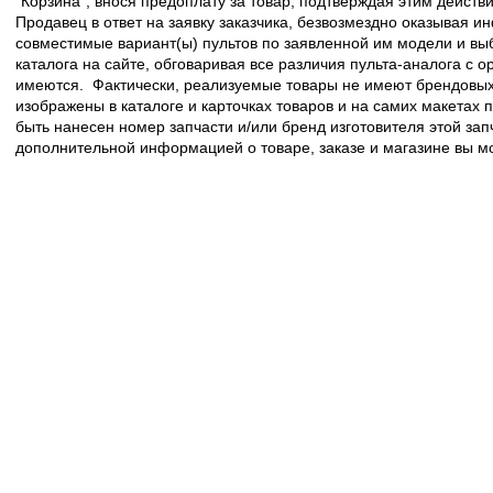
"Корзина", внося предоплату за товар, подтверждая этим действ
Продавец в ответ на заявку заказчика, безвозмездно оказывая 
совместимые вариант(ы) пультов по заявленной им модели и в
каталога на сайте, обговаривая все различия пульта-аналога с 
имеются. Фактически, реализуемые товары не имеют брендовых 
изображены в каталоге и карточках товаров и на самих макетах
быть нанесен номер запчасти и/или бренд изготовителя этой зап
дополнительной информацией о товаре, заказе и магазине вы 