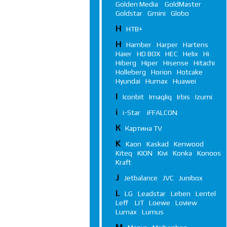
Golden Media
GoldMaster
Goldstar
Gmini
Globo
Н
НТВ+
H
Hamber
Harper
Hartens
Haier
HD BOX
HEC
Helix
Hi
Hiberg
Hiper
Hisense
Hitachi
Holleberg
Horion
Hotcake
Hyundai
Humax
Huawei
I
Iconbit
Imaqliq
Irbis
Izumi
i
i-Star
iFFALСON
К
Картина TV
K
Kaon
Kaskad
Kenwood
Kiteq
KION
Kivi
Konka
Konoos
Kraft
J
Jetbalance
JVC
Junibox
L
LG
Leadstar
Leben
Lentel
Leff
LIT
Loewe
Loview
Lumax
Lumus