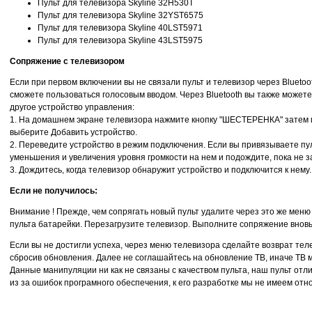
Пульт для телевизора Skyline 32H530T
Пульт для телевизора Skyline 32YST6575
Пульт для телевизора Skyline 40LST5971
Пульт для телевизора Skyline 43LST5975
Сопряжение с телевизором
Если при первом включении вы не связали пульт и телевизор через Bluetoo
сможете пользоваться голосовым вводом. Через Bluetooth вы также можете
другое устройство управления:
1. На домашнем экране телевизора нажмите кнопку "ШЕСТЕРЕНКА" затем п
выберите Добавить устройство.
2. Переведите устройство в режим подключения. Если вы привязываете пу
уменьшения и увеличения уровня громкости на нем и подождите, пока не з
3. Дождитесь, когда телевизор обнаружит устройство и подключится к нему.
Если не получилось:
Внимание ! Прежде, чем сопрягать новый пульт удалите через это же меню 
пульта батарейки. Перезагрузите телевизор. Выполните сопряжение внов
Если вы не достигли успеха, через меню телевизора сделайте возврат тел
сбросив обновления. Далее не соглашайтесь на обновление ТВ, иначе ТВ 
Данные манипуляции ни как не связаны с качеством пульта, наш пульт отли
из за ошибок програмного обеспечения, к его разработке мы не имеем от