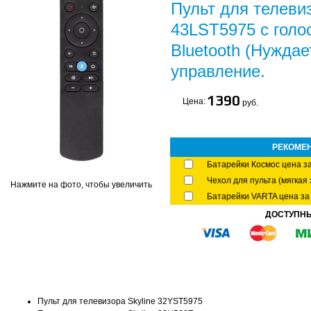
Пульт для телеви
43LST5975 с голо
Bluetooth (Нуждае
управление.
1390
Цена:
руб.
РЕКОМЕ
Батарейки Космос цена за
Чехол для пульта (мягкая 
Нажмите на фото, чтобы увеличить
Батарейки VARTA цена за 
ДОСТУПН
Пульт для телевизора Skyline 32YST5975