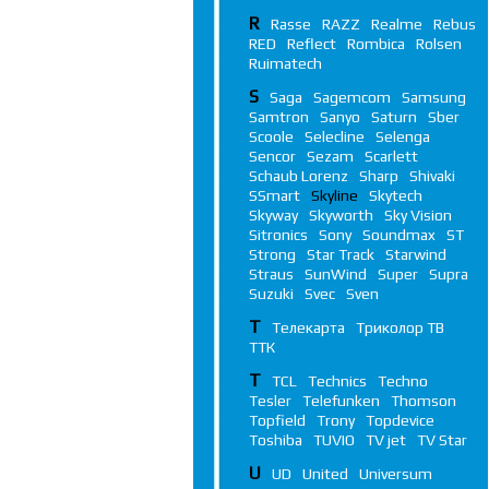
R
Rasse
RAZZ
Realme
Rebus
RED
Reflect
Rombica
Rolsen
Ruimatech
S
Saga
Sagemcom
Samsung
Samtron
Sanyo
Saturn
Sber
Scoole
Selecline
Selenga
Sencor
Sezam
Scarlett
Schaub Lorenz
Sharp
Shivaki
SSmart
Skyline
Skytech
Skyway
Skyworth
Sky Vision
Sitronics
Sony
Soundmax
ST
Strong
Star Track
Starwind
Straus
SunWind
Super
Supra
Suzuki
Svec
Sven
Т
Телекарта
Триколор ТВ
ТТК
T
TCL
Technics
Techno
Tesler
Telefunken
Thomson
Topfield
Trony
Topdevice
Toshiba
TUVIO
TV jet
TV Star
U
UD
United
Universum