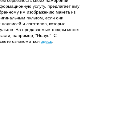
ием серьёзность своих намерений.
информационную услугу, предлагает ему
ыбранному им изображению макета из
оригинальным пультом, если они
надписей и логотипов, которые
 пультов. На продаваемые товары может
части, например, "Huayu". С
можете ознакомиться
здесь
.