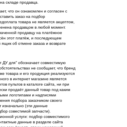
 на складе продавца.
ает, что он ознакомлен и согласен с
ставить заказ на подбор
едоплата товара не является акцептом,
тменена продавцом в любой момент.
лаченной продавцу на платёжное
есён этот платёж, и последующем
ящик об отмене заказа и возврате
льт ДУ для" обозначает совместимую
 обстоятельствах не сообщает, что бренд
чке товара и его продукция реализуются
ного в интернет магазине является
ов пультов в каталоге сайта, ни при
чески продаёт данный товар под каким
выми логотипами и надписями
чения подбора заказчиком своего
т изначально (эти данные
дбор совестимой запчасти).
ционной услуги: подбор совместимого
онтактные данные в разделе сайта