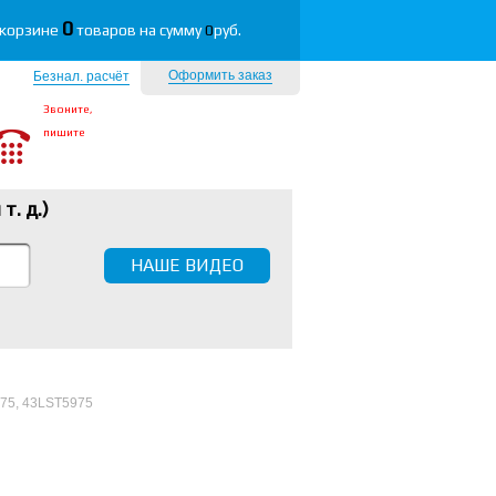
0
 корзине
товаров на сумму
0
руб.
Оформить заказ
Безнал. расчёт
Звоните,
пишите
 т. д.
)
НАШЕ ВИДЕО
975, 43LST5975