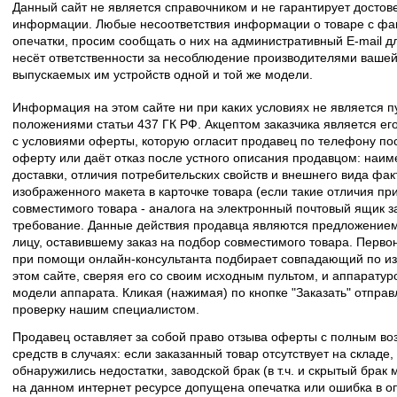
Данный сайт не является справочником и не гарантирует досто
информации. Любые несоответствия информации о товаре с фак
опечатки, просим сообщать о них на административный E-mail д
несёт ответственности за несоблюдение производителями вашей
выпускаемых им устройств одной и той же модели.
Информация на этом сайте ни при каких условиях не является 
положениями статьи 437 ГК РФ. Акцептом заказчика является его
с условиями оферты, которую огласит продавец по телефону пос
оферту или даёт отказ после устного описания продавцом: наим
доставки, отличия потребительских свойств и внешнего вида фак
изображенного макета в карточке товара (если такие отличия пр
совместимого товара - аналога на электронный почтовый ящик з
требование. Данные действия продавца являются предложение
лицу, оставившему заказ на подбор совместимого товара. Перво
при помощи онлайн-консультанта подбирает совпадающий по из
этом сайте, сверяя его со своим исходным пультом, и аппаратур
модели аппарата. Кликая (нажимая) по кнопке "Заказать" отпра
проверку нашим специалистом.
Продавец оставляет за собой право отзыва оферты с полным во
средств в случаях: если заказанный товар отсутствует на складе
обнаружились недостатки, заводской брак (в т.ч. и скрытый брак
на данном интернет ресурсе допущена опечатка или ошибка в оп