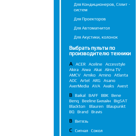
Для Кондиционеров, Сплит -
систем
Для Проекторов
Для Автомагнитол
Для Акустики, колонок
Выбрать пульты по
производителю техники
A
ACER
Aceline
Accesstyle
Akira
Aiwa
Akai
Alma TV
AMCV
Amiko
Amino
Atlanta
AOC
Artel
ARG
Asano
AverMedia
AVA
Avaks
Avest
B
Baikal
BAFF
BBK
Bene
Benq
Beeline Билайн
BigSAT
Blackton
Blauren
Blaupunkt
BQ
Brand
Bravis
В
Витязь
С
Сигнал
Сокол