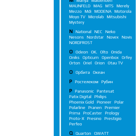
M
Manya
Maibenben
MAUNFELD
MAG
MTS
Merely
Mezzo
Mdi
MODENA
Motorola
Moyo TV
Microlab
Mitsubishi
Mystery
N
National
NEC
Neko
Nesons
Nordstar
Novex
Novis
NORDFROST
O
Odeon
OK.
Olto
Onida
Oniks
Opticum
Openbox
Orfey
Orton
Oriel
Orion
Otau TV
О
Орбита
Океан
Р
Ростелеком
Рубин
P
Panasonic
Pantesat
Patix Digital
Philips
Phoenix Gold
Pioneer
Polar
Polarline
Pranen
Premier
Prima
ProCaster
Prology
Proto-X
Presino
Prestigio
Perfeo
Q
Quarton
QWATT