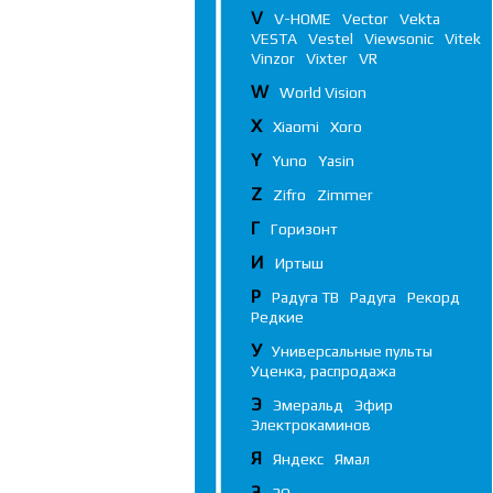
V
V-HOME
Vector
Vekta
VESTA
Vestel
Viewsonic
Vitek
Vinzor
Vixter
VR
W
World Vision
X
Xiaomi
Xoro
Y
Yuno
Yasin
Z
Zifro
Zimmer
Г
Горизонт
И
Иртыш
Р
Радуга ТВ
Радуга
Рекорд
Редкие
У
Универсальные пульты
Уценка, распродажа
Э
Эмеральд
Эфир
Электрокаминов
Я
Яндекс
Ямал
3