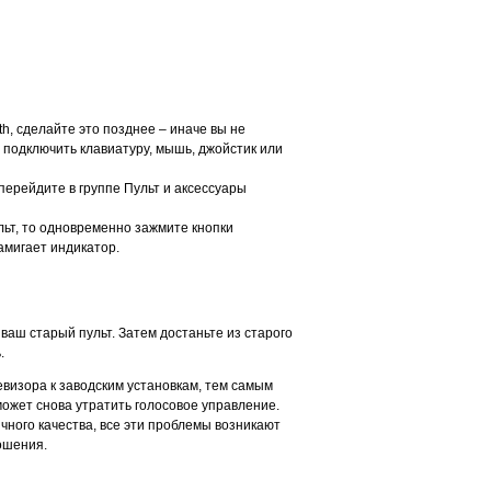
th, сделайте это позднее – иначе вы не
 подключить клавиатуру, мышь, джойстик или
ерейдите в группе Пульт и аксессуары
льт, то одновременно зажмите кнопки
амигает индикатор.
ваш старый пульт. Затем достаньте из старого
ь.
евизора к заводским установкам, тем самым
может снова утратить голосовое управление.
чного качества, все эти проблемы возникают
ношения.