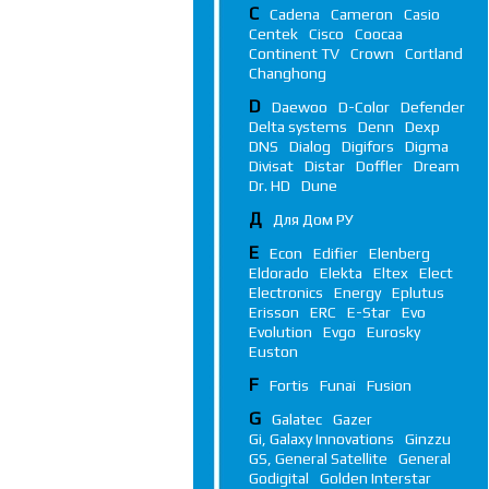
C
Cadena
Cameron
Casio
Centek
Cisco
Coocaa
Continent TV
Crown
Cortland
Changhong
D
Daewoo
D-Color
Defender
Delta systems
Denn
Dexp
DNS
Dialog
Digifors
Digma
Divisat
Distar
Doffler
Dream
Dr. HD
Dune
Д
Для Дом РУ
E
Econ
Edifier
Elenberg
Eldorado
Elekta
Eltex
Elect
Electronics
Energy
Eplutus
Erisson
ERC
E-Star
Evo
Evolution
Evgo
Eurosky
Euston
F
Fortis
Funai
Fusion
G
Galatec
Gazer
Gi, Galaxy Innovations
Ginzzu
GS, General Satellite
General
Godigital
Golden Interstar