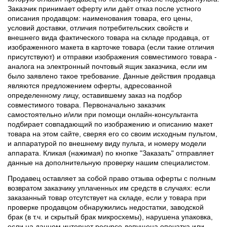
Заказчик принимает оферту или даёт отказ после устного
описания продавцом: наименования товара, его цены,
условий доставки, отличия потребительских свойств и
внешнего вида фактического товара на складе продавца, от
изображенного макета в карточке товара (если такие отличия
присутствуют) и отправки изображения совместимого товара -
аналога на электронный почтовый ящик заказчика, если им
было заявлено такое требование. Данные действия продавца
являются предложением оферты, адресованной
определенному лицу, оставившему заказ на подбор
совместимого товара. Первоначально заказчик
самостоятельно и/или при помощи онлайн-консультанта
подбирает совпадающий по изображению и описанию макет
товара на этом сайте, сверяя его со своим исходным пультом,
и аппаратурой по внешнему виду пульта, и номеру модели
аппарата. Кликая (нажимая) по кнопке "Заказать" отправляет
данные на дополнительную проверку нашим специалистом.
Продавец оставляет за собой право отзыва оферты с полным
возвратом заказчику уплаченных им средств в случаях: если
заказанный товар отсутствует на складе, если у товара при
проверке продавцом обнаружились недостатки, заводской
брак (в т.ч. и скрытый брак микросхемы), нарушена упаковка,
если на данном интернет ресурсе допущена опечатка или