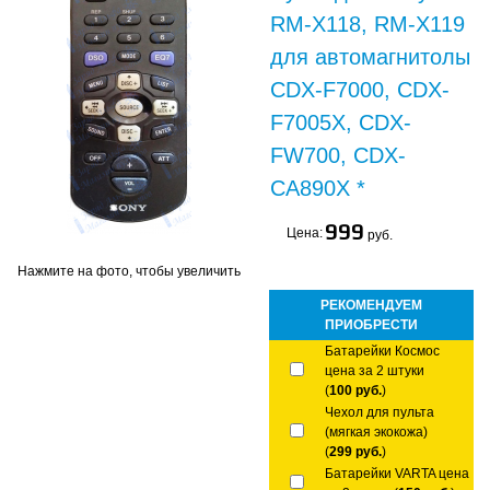
RM-X118, RM-X119
для автомагнитолы
CDX-F7000, CDX-
F7005X, CDX-
FW700, CDX-
CA890X *
999
Цена:
руб.
Нажмите на фото, чтобы увеличить
РЕКОМЕНДУЕМ
ПРИОБРЕСТИ
Батарейки Космос
цена за 2 штуки
(
100 руб.
)
Чехол для пульта
(мягкая экокожа)
(
299 руб.
)
Батарейки VARTA цена