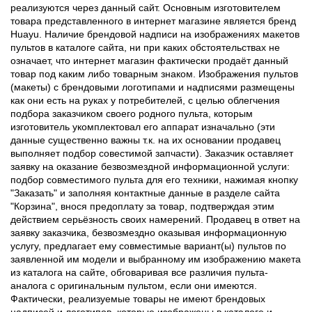
реализуются через данный сайт. Основным изготовителем
товара представленного в интернет магазине является бренд
Huayu. Наличие брендовой надписи на изображениях макетов
пультов в каталоге сайта, ни при каких обстоятельствах не
означает, что интернет магазин фактически продаёт данный
товар под каким либо товарным знаком. Изображения пультов
(макеты) с брендовыми логотипами и надписями размещены
как они есть на руках у потребителей, с целью облегчения
подбора заказчиком своего родного пульта, которым
изготовитель укомплектовал его аппарат изначально (эти
данные существенно важны т.к. на их основании продавец
выполняет подбор совестимой запчасти). Заказчик оставляет
заявку на оказание безвозмездной информационной услуги:
подбор совместимого пульта для его техники, нажимая кнопку
"Заказать" и заполняя контактные данные в разделе сайта
"Корзина", внося предоплату за товар, подтверждая этим
действием серьёзность своих намерений. Продавец в ответ на
заявку заказчика, безвозмездно оказывая информационную
услугу, предлагает ему совместимые вариант(ы) пультов по
заявленной им модели и выбранному им изображению макета
из каталога на сайте, обговаривая все различия пульта-
аналога с оригинальным пультом, если они имеются.
Фактически, реализуемые товары не имеют брендовых
надписей и логотипов, которые изображены в каталоге и