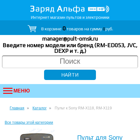
Интернет магазин пультов и электроники
0
В корзине
товаров на сумму
0
руб.
manager@pult-omsk.ru
Введите номер модели или бренд (RM-ED053, JVC,
DEXP
и т. д.
)
МЕНЮ
Главная
Каталог
Пульт к Sony RM-X118, RM-X119
Все товары этой категории
Пульт для Sony