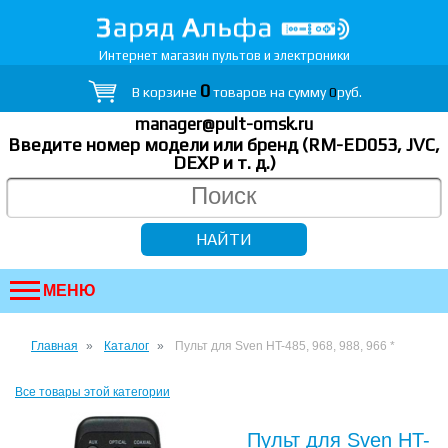
Интернет магазин пультов и электроники
0
В корзине
товаров на сумму
0
руб.
manager@pult-omsk.ru
Введите номер модели или бренд (RM-ED053, JVC,
DEXP
и т. д.
)
МЕНЮ
Главная
Каталог
Пульт для Sven HT-485, 968, 988, 966 *
Все товары этой категории
Пульт для Sven HT-