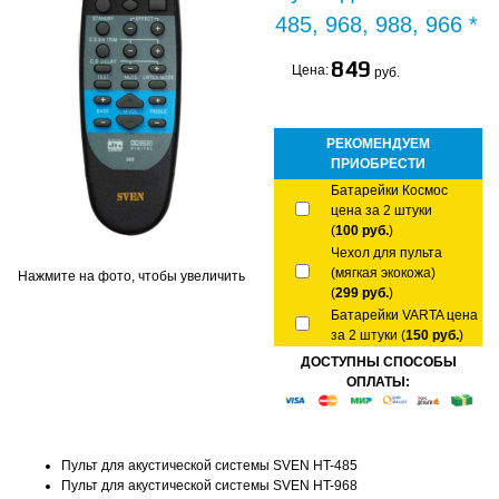
485, 968, 988, 966 *
849
Цена:
руб.
РЕКОМЕНДУЕМ
ПРИОБРЕСТИ
Батарейки Космос
цена за 2 штуки
(
100 руб.
)
Чехол для пульта
(мягкая экокожа)
Нажмите на фото, чтобы увеличить
(
299 руб.
)
Батарейки VARTA цена
за 2 штуки (
150 руб.
)
ДОСТУПНЫ СПОСОБЫ
ОПЛАТЫ:
Пульт для акустической системы SVEN HT-485
Пульт для акустической системы SVEN HT-968