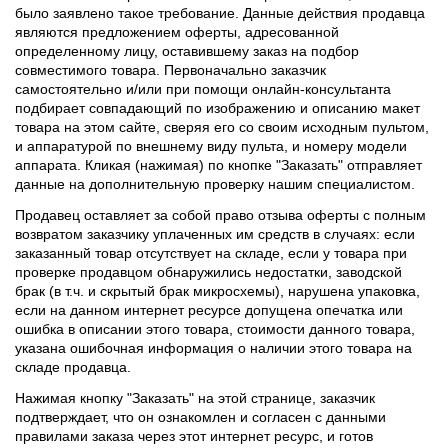
было заявлено такое требование. Данные действия продавца
являются предложением оферты, адресованной
определенному лицу, оставившему заказ на подбор
совместимого товара. Первоначально заказчик
самостоятельно и/или при помощи онлайн-консультанта
подбирает совпадающий по изображению и описанию макет
товара на этом сайте, сверяя его со своим исходным пультом,
и аппаратурой по внешнему виду пульта, и номеру модели
аппарата. Кликая (нажимая) по кнопке "Заказать" отправляет
данные на дополнительную проверку нашим специалистом.
Продавец оставляет за собой право отзыва оферты с полным
возвратом заказчику уплаченных им средств в случаях: если
заказанный товар отсутствует на складе, если у товара при
проверке продавцом обнаружились недостатки, заводской
брак (в т.ч. и скрытый брак микросхемы), нарушена упаковка,
если на данном интернет ресурсе допущена опечатка или
ошибка в описании этого товара, стоимости данного товара,
указана ошибочная информация о наличии этого товара на
складе продавца.
Нажимая кнопку "Заказать" на этой странице, заказчик
подтверждает, что он ознакомлен и согласен с данными
правилами заказа через этот интернет ресурс, и готов