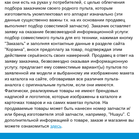
как они есть на руках у потребителей, с целью облегчения
подбора заказчиком своего родного пульта, которым
изготовитель укомплектовал его аппарат изначально (эти
данные существенно важны т.к. на их основании продавец
выполняет подбор совестимой запчасти). Заказчик оставляет
заявку на оказание безвозмездной информационной услуги:
подбор совместимого пульта для его техники, нажимая кнопку
"Заказать" и заполняя контактные данные в разделе сайта
"Корзина", внося предоплату за товар, подтверждая этим
действием серьёзность своих намерений. Продавец в ответ на
заявку заказчика, безвозмездно оказывая информационную
услугу, предлагает ему совместимые вариант(ы) пультов по
заявленной им модели и выбранному им изображению макета
из каталога на сайте, обговаривая все различия пульта-
аналога с оригинальным пультом, если они имеются.
Фактически, реализуемые товары не имеют брендовых
надписей и логотипов, которые изображены в каталоге и
карточках товаров и на самих макетах пультов. На
продаваемые товары может быть нанесен номер запчасти и/
или бренд изготовителя этой запчасти, например, "Huayu". С
дополнительной информацией о товаре, заказе и магазине вы
можете ознакомиться
здесь
.