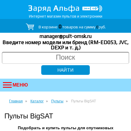
Интернет магазин пультов и электроники
0
В корзине
товаров на сумму
0
руб.
manager@pult-omsk.ru
Введите номер модели или бренд (RM-ED053, JVC,
DEXP
и т. д.
)
МЕНЮ
Главная
Каталог
Пульты
Пульты BigSAT
Пульты BigSAT
Подобрать и купить пульты для спутниковых