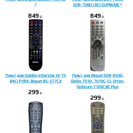
*
DSR-7080 CRCI SUPREME *
849
849
p.
p.
Пульт для Golden Interstar GI-TS
Пульт для Bigsat DSR-6500,
84Ci PVRX, Bigsat BS-S77CX
Globo 7010, 7010C-CI, Orton,
Opticum 7100CXE Plus
299
p.
299
p.