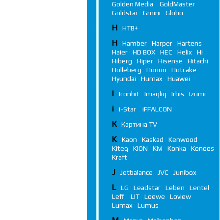
Golden Media
GoldMaster
Goldstar
Gmini
Globo
Н
НТВ+
H
Hamber
Harper
Hartens
Haier
HD BOX
HEC
Helix
Hi
Hiberg
Hiper
Hisense
Hitachi
Holleberg
Horion
Hotcake
Hyundai
Humax
Huawei
I
Iconbit
Imaqliq
Irbis
Izumi
i
i-Star
iFFALСON
К
Картина TV
K
Kaon
Kaskad
Kenwood
Kiteq
KION
Kivi
Konka
Konoos
Kraft
J
Jetbalance
JVC
Junibox
L
LG
Leadstar
Leben
Lentel
Leff
LIT
Loewe
Loview
Lumax
Lumus