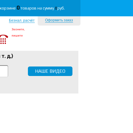
0
 корзине
товаров на сумму
0
руб.
Оформить заказ
Безнал. расчёт
Звоните,
пишите
 т. д.
)
НАШЕ ВИДЕО