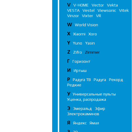
V
V-HOME
Vector
Vekta
VESTA
Vestel
Viewsonic
Vitek
Vinzor
Vixter
VR
W
World Vision
X
Xiaomi
Xoro
Y
Yuno
Yasin
Z
Zifro
Zimmer
Г
Горизонт
И
Иртыш
Р
Радуга ТВ
Радуга
Рекорд
Редкие
У
Универсальные пульты
Уценка, распродажа
Э
Эмеральд
Эфир
Электрокаминов
Я
Яндекс
Ямал
3