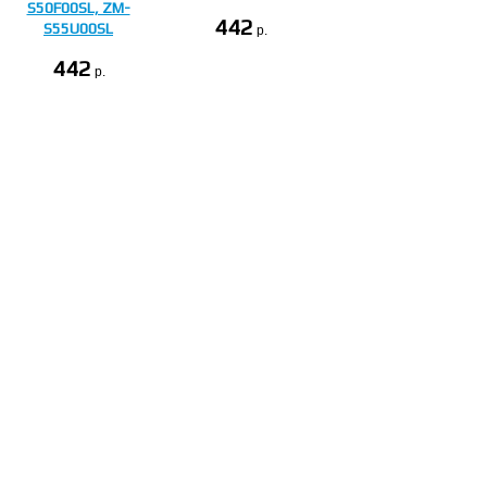
S50F00SL, ZM-
442
S55U00SL
p.
442
p.