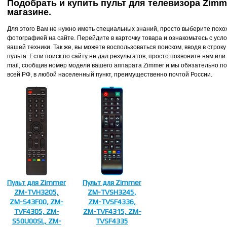
Подобрать и купить пульт для телевизора Zim
магазине.
Для этого Вам не нужно иметь специальных знаний, просто выберите похож
фотографией на сайте. Перейдите в карточку товара и ознакомьтесь с усл
вашей техники. Так же, вы можете воспользоваться поиском, вводя в стро
пульта. Если поиск по сайту не дал результатов, просто позвоните нам или 
mail, сообщив номер модели вашего аппарата Zimmer и мы обязательно по
всей РФ, в любой населенный пункт, преимущественно почтой России.
Пульт для Zimmer
Пульт для Zimmer
ZM-TVH3205,
ZM-TVSH3245,
ZM-S43F00, ZM-
ZM-TVSF4336,
TVF4305, ZM-
ZM-TVF4315, ZM-
S50U00SL, ZM-
TVSF4335