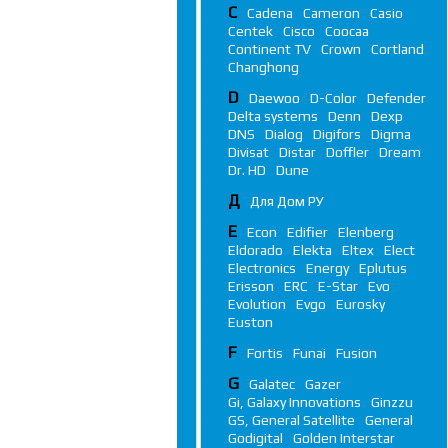
C
Cadena
Cameron
Casio
Centek
Cisco
Coocaa
Continent TV
Crown
Cortland
Changhong
D
Daewoo
D-Color
Defender
Delta systems
Denn
Dexp
DNS
Dialog
Digifors
Digma
Divisat
Distar
Doffler
Dream
Dr. HD
Dune
Д
Для Дом РУ
E
Econ
Edifier
Elenberg
Eldorado
Elekta
Eltex
Elect
Electronics
Energy
Eplutus
Erisson
ERC
E-Star
Evo
Evolution
Evgo
Eurosky
Euston
F
Fortis
Funai
Fusion
G
Galatec
Gazer
Gi, Galaxy Innovations
Ginzzu
GS, General Satellite
General
Godigital
Golden Interstar