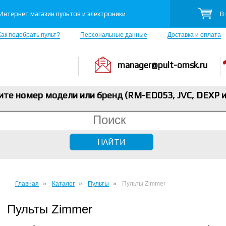
В
Интернет магазин пультов и электроники
Как подобрать пульт?
Персональные данные
Доставка и оплата
manager@pult-omsk.ru
ите номер модели или бренд (RM-ED053, JVC, DEXP
и
Главная
Каталог
Пульты
Пульты Zimmer
Пульты Zimmer