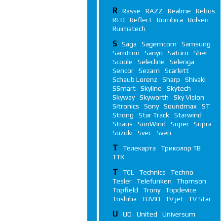
R
Rasse
RAZZ
Realme
Rebus
RED
Reflect
Rombica
Rolsen
Ruimatech
S
Saga
Sagemcom
Samsung
Samtron
Sanyo
Saturn
Sber
Scoole
Selecline
Selenga
Sencor
Sezam
Scarlett
Schaub Lorenz
Sharp
Shivaki
SSmart
Skyline
Skytech
Skyway
Skyworth
Sky Vision
Sitronics
Sony
Soundmax
ST
Strong
Star Track
Starwind
Straus
SunWind
Super
Supra
Suzuki
Svec
Sven
Т
Телекарта
Триколор ТВ
ТТК
T
TCL
Technics
Techno
Tesler
Telefunken
Thomson
Topfield
Trony
Topdevice
Toshiba
TUVIO
TV jet
TV Star
U
UD
United
Universum