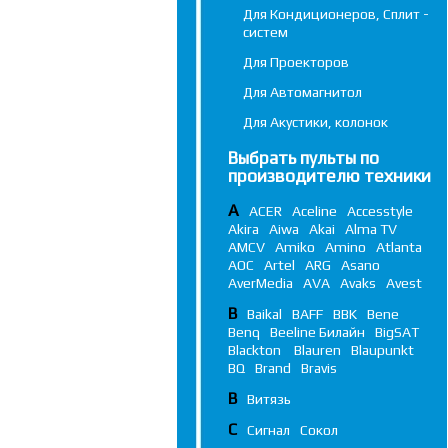
Для Кондиционеров, Сплит -
систем
Для Проекторов
Для Автомагнитол
Для Акустики, колонок
Выбрать пульты по
производителю техники
A
ACER
Aceline
Accesstyle
Akira
Aiwa
Akai
Alma TV
AMCV
Amiko
Amino
Atlanta
AOC
Artel
ARG
Asano
AverMedia
AVA
Avaks
Avest
B
Baikal
BAFF
BBK
Bene
Benq
Beeline Билайн
BigSAT
Blackton
Blauren
Blaupunkt
BQ
Brand
Bravis
В
Витязь
С
Сигнал
Сокол