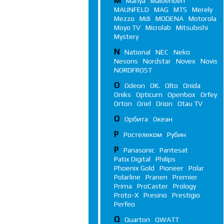
M
Manya
Maibenben
MAUNFELD
MAG
MTS
Merely
Mezzo
Mdi
MODENA
Motorola
Moyo TV
Microlab
Mitsubishi
Mystery
N
National
NEC
Neko
Nesons
Nordstar
Novex
Novis
NORDFROST
O
Odeon
OK.
Olto
Onida
Oniks
Opticum
Openbox
Orfey
Orton
Oriel
Orion
Otau TV
О
Орбита
Океан
Р
Ростелеком
Рубин
P
Panasonic
Pantesat
Patix Digital
Philips
Phoenix Gold
Pioneer
Polar
Polarline
Pranen
Premier
Prima
ProCaster
Prology
Proto-X
Presino
Prestigio
Perfeo
Q
Quarton
QWATT