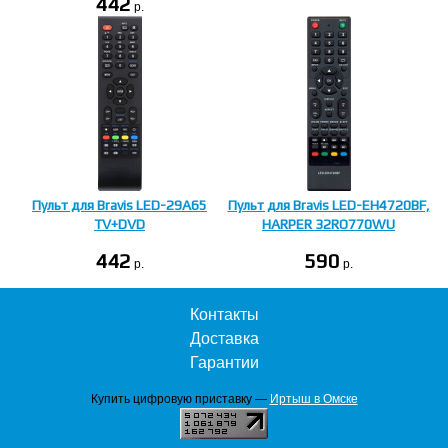
442
p.
Пульт для Bravis LED-29A65
Пульт для Bravis LED-EH4720BF,
TV+DVD
HARPER 32RO770WU
442
590
p.
p.
Контакты
Доставка
Гарантии
Купить цифровую приставку —
Иртыш в Омске