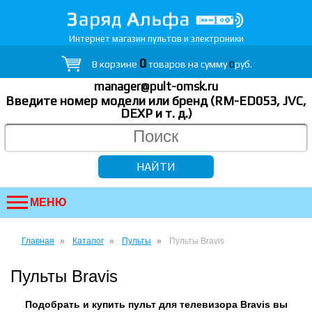
Интернет магазин пультов и электроники
0
В корзине
товаров на сумму
0
руб.
manager@pult-omsk.ru
Введите номер модели или бренд (RM-ED053, JVC,
DEXP
и т. д.
)
МЕНЮ
Главная
Каталог
Пульты
Пульты Bravis
Пульты Bravis
Подобрать и купить пульт для телевизора Bravis вы