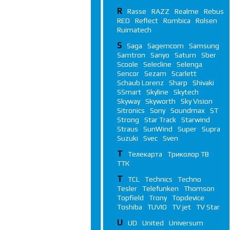
R
Rasse
RAZZ
Realme
Rebus
RED
Reflect
Rombica
Rolsen
Ruimatech
S
Saga
Sagemcom
Samsung
Samtron
Sanyo
Saturn
Sber
Scoole
Selecline
Selenga
Sencor
Sezam
Scarlett
Schaub Lorenz
Sharp
Shivaki
SSmart
Skyline
Skytech
Skyway
Skyworth
Sky Vision
Sitronics
Sony
Soundmax
ST
Strong
Star Track
Starwind
Straus
SunWind
Super
Supra
Suzuki
Svec
Sven
Т
Телекарта
Триколор ТВ
ТТК
T
TCL
Technics
Techno
Tesler
Telefunken
Thomson
Topfield
Trony
Topdevice
Toshiba
TUVIO
TV jet
TV Star
U
UD
United
Universum