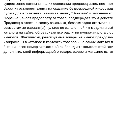
существенно важны т.к. на их основании продавец выполняет по
Заказчик оставляет заявку на оказание безвозмездной информа
пульта для его техники, нажимая кнопку "Заказать" и заполняя к
"Корзина", внося предоплату за товар, подтверждая этим действ
Продавец в ответ на заявку заказчика, безвозмездно оказывая 
совместимые вариант(ы) пультов по заявленной им модели и в
каталога на сайте, обговаривая все различия пульта-аналога с 
имеются. Фактически, реализуемые товары не имеют брендовых 
изображены в каталоге и карточках товаров и на самих макетах
быть нанесен номер запчасти и/или бренд изготовителя этой зап
дополнительной информацией о товаре, заказе и магазине вы 