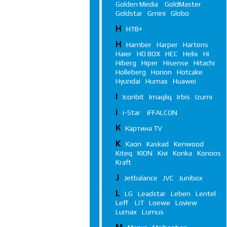
Golden Media
GoldMaster
Goldstar
Gmini
Globo
Н
НТВ+
H
Hamber
Harper
Hartens
Haier
HD BOX
HEC
Helix
Hi
Hiberg
Hiper
Hisense
Hitachi
Holleberg
Horion
Hotcake
Hyundai
Humax
Huawei
I
Iconbit
Imaqliq
Irbis
Izumi
i
i-Star
iFFALСON
К
Картина TV
K
Kaon
Kaskad
Kenwood
Kiteq
KION
Kivi
Konka
Konoos
Kraft
J
Jetbalance
JVC
Junibox
L
LG
Leadstar
Leben
Lentel
Leff
LIT
Loewe
Loview
Lumax
Lumus