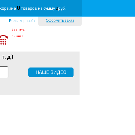
0
 корзине
товаров на сумму
0
руб.
Оформить заказ
Безнал. расчёт
Звоните,
пишите
 т. д.
)
НАШЕ ВИДЕО