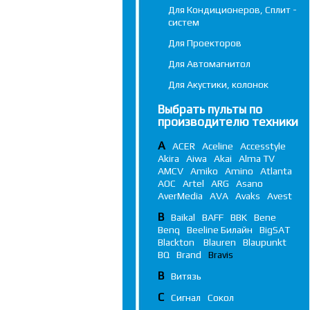
Для Кондиционеров, Сплит -
систем
Для Проекторов
Для Автомагнитол
Для Акустики, колонок
Выбрать пульты по
производителю техники
A
ACER
Aceline
Accesstyle
Akira
Aiwa
Akai
Alma TV
AMCV
Amiko
Amino
Atlanta
AOC
Artel
ARG
Asano
AverMedia
AVA
Avaks
Avest
B
Baikal
BAFF
BBK
Bene
Benq
Beeline Билайн
BigSAT
Blackton
Blauren
Blaupunkt
BQ
Brand
Bravis
В
Витязь
С
Сигнал
Сокол