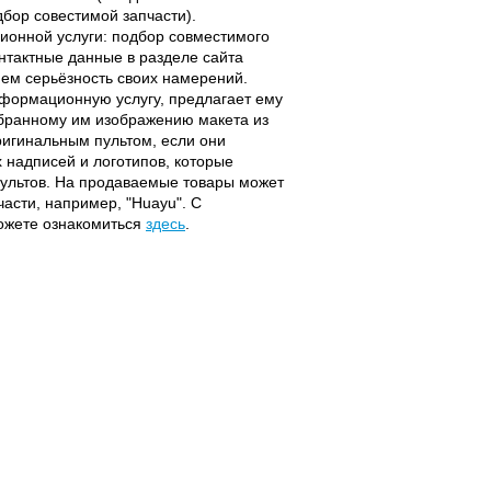
дбор совестимой запчасти).
ционной услуги: подбор совместимого
онтактные данные в разделе сайта
ием серьёзность своих намерений.
информационную услугу, предлагает ему
ыбранному им изображению макета из
оригинальным пультом, если они
надписей и логотипов, которые
 пультов. На продаваемые товары может
части, например, "Huayu". С
можете ознакомиться
здесь
.