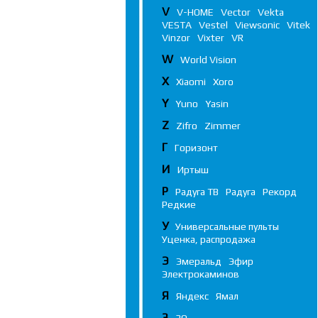
V
V-HOME
Vector
Vekta
VESTA
Vestel
Viewsonic
Vitek
Vinzor
Vixter
VR
W
World Vision
X
Xiaomi
Xoro
Y
Yuno
Yasin
Z
Zifro
Zimmer
Г
Горизонт
И
Иртыш
Р
Радуга ТВ
Радуга
Рекорд
Редкие
У
Универсальные пульты
Уценка, распродажа
Э
Эмеральд
Эфир
Электрокаминов
Я
Яндекс
Ямал
3