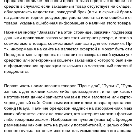
Продавец оставляет за собой право отзыва оферты с полным во
средств в случаях: если заказанный товар отсутствует на складе
обнаружились недостатки, заводской брак (в т.ч. и скрытый брак
на данном интернет ресурсе допущена опечатка или ошибка в оп
товара, указана ошибочная информация о наличии этого товара
Нажимая кнопку "Заказать" на этой странице, заказчик подтвержд
данными правилами заказа через этот интернет ресурс, и готов о
совместимого товара, совместимой запчасти для его техники. Пр
т.к. информация на сайте не является офертой и может быть о
Порядок отмены предоплаты состоит из возврата всей суммы уп
средство или электронный кошелёк заказчика с которого был вн
информировании продавцом заказчика на электронный почтовый 
предоплаты.
Первая часть наименования товаров "Пульт для", "Пульт к", "Пу
запчасть для техники какого либо производителя, и ни при каких
изготовителя данной запчасти указан в этом заголовке или карто
через данный сайт. Основным изготовителем товара представлен
бренд Huayu. Наличие брендовой надписи на изображениях макет
каких обстоятельствах не означает, что интернет магазин факти
либо товарным знаком. Изображения пультов (макеты) с брендо
размещены как они есть на руках у потребителей, с целью облег
родного пульта, которым изготовитель укомплектовал его аппара