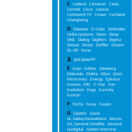
C
Cadena
Cameron
Casio
Centek
Cisco
Coocaa
Continent TV
Crown
Cortland
Changhong
D
Daewoo
D-Color
Defender
Delta systems
Denn
Dexp
DNS
Dialog
Digifors
Digma
Divisat
Distar
Doffler
Dream
Dr. HD
Dune
Д
Для Дом РУ
E
Econ
Edifier
Elenberg
Eldorado
Elekta
Eltex
Elect
Electronics
Energy
Eplutus
Erisson
ERC
E-Star
Evo
Evolution
Evgo
Eurosky
Euston
F
Fortis
Funai
Fusion
G
Galatec
Gazer
Gi, Galaxy Innovations
Ginzzu
GS, General Satellite
General
Godigital
Golden Interstar