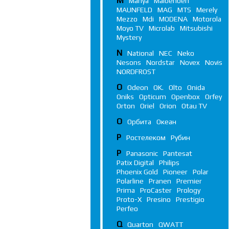
M
Manya
Maibenben
MAUNFELD
MAG
MTS
Merely
Mezzo
Mdi
MODENA
Motorola
Moyo TV
Microlab
Mitsubishi
Mystery
N
National
NEC
Neko
Nesons
Nordstar
Novex
Novis
NORDFROST
O
Odeon
OK.
Olto
Onida
Oniks
Opticum
Openbox
Orfey
Orton
Oriel
Orion
Otau TV
О
Орбита
Океан
Р
Ростелеком
Рубин
P
Panasonic
Pantesat
Patix Digital
Philips
Phoenix Gold
Pioneer
Polar
Polarline
Pranen
Premier
Prima
ProCaster
Prology
Proto-X
Presino
Prestigio
Perfeo
Q
Quarton
QWATT