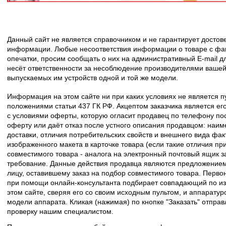
Данный сайт не является справочником и не гарантирует досто
информации. Любые несоответствия информации о товаре с фак
опечатки, просим сообщать о них на административный E-mail д
несёт ответственности за несоблюдение производителями вашей
выпускаемых им устройств одной и той же модели.
Информация на этом сайте ни при каких условиях не является 
положениями статьи 437 ГК РФ. Акцептом заказчика является его
с условиями оферты, которую огласит продавец по телефону пос
оферту или даёт отказ после устного описания продавцом: наим
доставки, отличия потребительских свойств и внешнего вида фак
изображенного макета в карточке товара (если такие отличия пр
совместимого товара - аналога на электронный почтовый ящик з
требование. Данные действия продавца являются предложение
лицу, оставившему заказ на подбор совместимого товара. Перво
при помощи онлайн-консультанта подбирает совпадающий по из
этом сайте, сверяя его со своим исходным пультом, и аппаратур
модели аппарата. Кликая (нажимая) по кнопке "Заказать" отпра
проверку нашим специалистом.