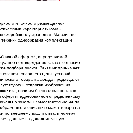
верности и точности размещенной
тическими характеристиками -
ля скорейшего устранения. Магазин не
 техники однообразия комплектации
публичной офертой, определяемой
 устное подтверждение заказа, согласие
ле подбора пульта. Заказчик принимает
енования товара, его цены, условий
тического товара на складе продавца, от
исутствуют) и отправки изображения
аказчика, если им было заявлено такое
м оферты, адресованной определенному
начально заказчик самостоятельно и/или
ображению и описанию макет товара на
ой по внешнему виду пульта, и номеру
вляет данные на дополнительную