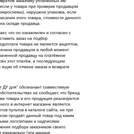
звратом заказчику уплаченных им
, если у товара при проверке продавцом
 микросхемы), нарушена упаковка, если
исании этого товара, стоимости данного
 на складе продавца.
ает, что он ознакомлен и согласен с
ставить заказ на подбор
едоплата товара не является акцептом,
тменена продавцом в любой момент.
лаченной продавцу на платёжное
есён этот платёж, и последующем
ящик об отмене заказа и возврате
льт ДУ для" обозначает совместимую
 обстоятельствах не сообщает, что бренд
чке товара и его продукция реализуются
ного в интернет магазине является
ов пультов в каталоге сайта, ни при
чески продаёт данный товар под каким
выми логотипами и надписями
чения подбора заказчиком своего
т изначально (эти данные