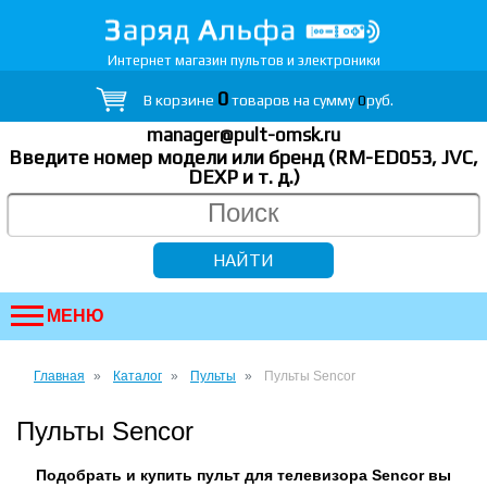
Интернет магазин пультов и электроники
0
В корзине
товаров на сумму
0
руб.
manager@pult-omsk.ru
Введите номер модели или бренд (RM-ED053, JVC,
DEXP
и т. д.
)
МЕНЮ
Главная
Каталог
Пульты
Пульты Sencor
Пульты Sencor
Подобрать и купить пульт для телевизора Sencor вы