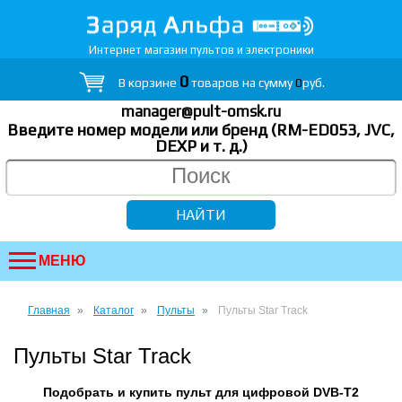
Интернет магазин пультов и электроники
0
В корзине
товаров на сумму
0
руб.
manager@pult-omsk.ru
Введите номер модели или бренд (RM-ED053, JVC,
DEXP
и т. д.
)
МЕНЮ
Главная
Каталог
Пульты
Пульты Star Track
Пульты Star Track
Подобрать и купить пульт для цифровой DVB-T2