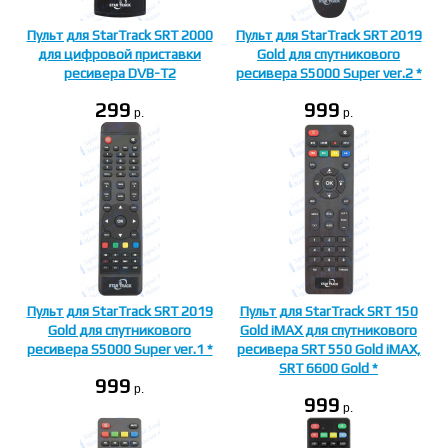
Пульт для StarTrack SRT 2000
Пульт для StarTrack SRT 2019
для цифровой приставки
Gold для спутникового
ресивера DVB-T2
ресивера S5000 Super ver.2 *
299
999
p.
p.
Пульт для StarTrack SRT 2019
Пульт для StarTrack SRT 150
Gold для спутникового
Gold iMAX для спутникового
ресивера S5000 Super ver.1 *
ресивера SRT 550 Gold iMAX,
SRT 6600 Gold *
999
p.
999
p.