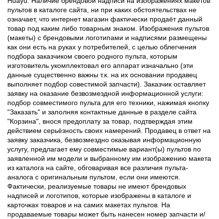
Huayu. Наличие брендовой надписи на изображениях макетов
пультов в каталоге сайта, ни при каких обстоятельствах не
означает, что интернет магазин фактически продаёт данный
товар под каким либо товарным знаком. Изображения пультов
(макеты) с брендовыми логотипами и надписями размещены
как они есть на руках у потребителей, с целью облегчения
подбора заказчиком своего родного пульта, которым
изготовитель укомплектовал его аппарат изначально (эти
данные существенно важны т.к. на их основании продавец
выполняет подбор совестимой запчасти). Заказчик оставляет
заявку на оказание безвозмездной информационной услуги:
подбор совместимого пульта для его техники, нажимая кнопку
"Заказать" и заполняя контактные данные в разделе сайта
"Корзина", внося предоплату за товар, подтверждая этим
действием серьёзность своих намерений. Продавец в ответ на
заявку заказчика, безвозмездно оказывая информационную
услугу, предлагает ему совместимые вариант(ы) пультов по
заявленной им модели и выбранному им изображению макета
из каталога на сайте, обговаривая все различия пульта-
аналога с оригинальным пультом, если они имеются.
Фактически, реализуемые товары не имеют брендовых
надписей и логотипов, которые изображены в каталоге и
карточках товаров и на самих макетах пультов. На
продаваемые товары может быть нанесен номер запчасти и/