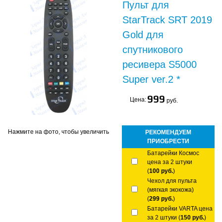
Пульт для
StarTrack SRT 2019
Gold для
спутникового
ресивера S5000
Super ver.2 *
999
Цена:
руб.
Нажмите на фото, чтобы увеличить
РЕКОМЕНДУЕМ
ПРИОБРЕСТИ
Батарейки Космос
цена за 2 штуки
(
100 руб.
)
Чехол для пульта
(мягкая экокожа)
(
299 руб.
)
Батарейки VARTA цена
за 2 штуки (
150 руб.
)