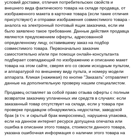
условий доставки, отличия потребительских свойств и
внешнего вида фактического товара на складе продавца, от
изображенного макета в карточке товара (если такие отличия
присутствуют) и отправки изображения совместимого товара -
аналога на электронный почтовый ящик заказчика, если им
было заявлено такое требование. Данные действия продавца
являются предложением оферты, адресованной
определенному лицу, оставившему заказ на подбор
совместимого товара. Первоначально заказчик
самостоятельно и/или при помощи онлайн-консультанта
подбирает совпадающий по изображению и описанию макет
товара на этом сайте, сверяя его со своим исходным пультом,
и аппаратурой по внешнему виду пульта, и номеру модели
аппарата. Кликая (нажимая) по кнопке "Заказать" отправляет
данные на дополнительную проверку нашим специалистом.
Продавец оставляет за собой право отзыва оферты с полным
возвратом заказчику уплаченных им средств в случаях: если
заказанный товар отсутствует на складе, если у товара при
проверке продавцом обнаружились недостатки, заводской
брак (в т.ч. и скрытый брак микросхемы), нарушена упаковка,
если на данном интернет ресурсе допущена опечатка или
ошибка в описании этого товара, стоимости данного товара,
указана ошибочная информация о наличии этого товара на