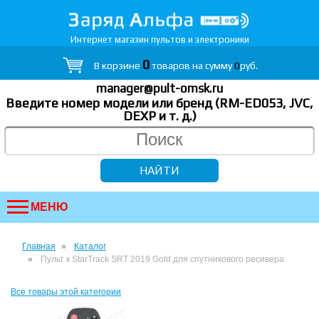
Интернет магазин пультов и электроники
0
В корзине
товаров на сумму
0
руб.
manager@pult-omsk.ru
Введите номер модели или бренд (RM-ED053, JVC,
DEXP
и т. д.
)
МЕНЮ
Главная
Каталог
Пульт к StarTrack SRT 2019 Gold для спутникового ресивера
Все товары этой категории