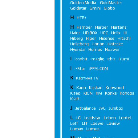
Golden Media
GoldMaster
Goldstar
Gmini
Globo
Н
НТВ+
H
Hamber
Harper
Hartens
Haier
HD BOX
HEC
Helix
Hi
Hiberg
Hiper
Hisense
Hitachi
Holleberg
Horion
Hotcake
Hyundai
Humax
Huawei
I
Iconbit
Imaqliq
Irbis
Izumi
i
i-Star
iFFALСON
К
Картина TV
K
Kaon
Kaskad
Kenwood
Kiteq
KION
Kivi
Konka
Konoos
Kraft
J
Jetbalance
JVC
Junibox
L
LG
Leadstar
Leben
Lentel
Leff
LIT
Loewe
Loview
Lumax
Lumus