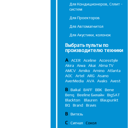
Для Кондиционеров, Сплит -
систем
Для Проекторов
Для Автомагнитол
Для Акустики, колонок
Выбрать пульты по
производителю техники
A
ACER
Aceline
Accesstyle
Akira
Aiwa
Akai
Alma TV
AMCV
Amiko
Amino
Atlanta
AOC
Artel
ARG
Asano
AverMedia
AVA
Avaks
Avest
B
Baikal
BAFF
BBK
Bene
Benq
Beeline Билайн
BigSAT
Blackton
Blauren
Blaupunkt
BQ
Brand
Bravis
В
Витязь
С
Сигнал
Сокол