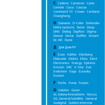
C
Cadena
Cameron
Casio
Centek
Cisco
Coocaa
Continent TV
Crown
Cortland
Changhong
D
Daewoo
D-Color
Defender
Delta systems
Denn
Dexp
DNS
Dialog
Digifors
Digma
Divisat
Distar
Doffler
Dream
Dr. HD
Dune
Д
Для Дом РУ
E
Econ
Edifier
Elenberg
Eldorado
Elekta
Eltex
Elect
Electronics
Energy
Eplutus
Erisson
ERC
E-Star
Evo
Evolution
Evgo
Eurosky
Euston
F
Fortis
Funai
Fusion
G
Galatec
Gazer
Gi, Galaxy Innovations
Ginzzu
GS, General Satellite
General
Godigital
Golden Interstar