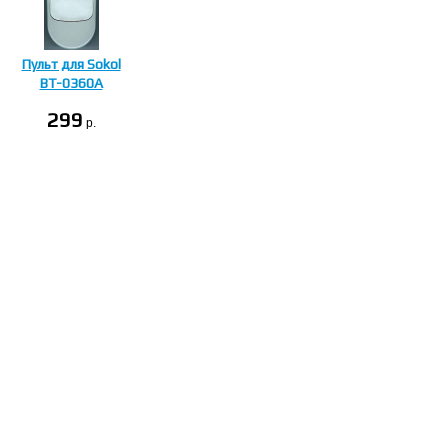
Пульт для Sokol
BT-0360A
299
p.