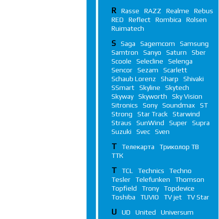
R
Rasse
RAZZ
Realme
Rebus
RED
Reflect
Rombica
Rolsen
Ruimatech
S
Saga
Sagemcom
Samsung
Samtron
Sanyo
Saturn
Sber
Scoole
Selecline
Selenga
Sencor
Sezam
Scarlett
Schaub Lorenz
Sharp
Shivaki
SSmart
Skyline
Skytech
Skyway
Skyworth
Sky Vision
Sitronics
Sony
Soundmax
ST
Strong
Star Track
Starwind
Straus
SunWind
Super
Supra
Suzuki
Svec
Sven
Т
Телекарта
Триколор ТВ
ТТК
T
TCL
Technics
Techno
Tesler
Telefunken
Thomson
Topfield
Trony
Topdevice
Toshiba
TUVIO
TV jet
TV Star
U
UD
United
Universum