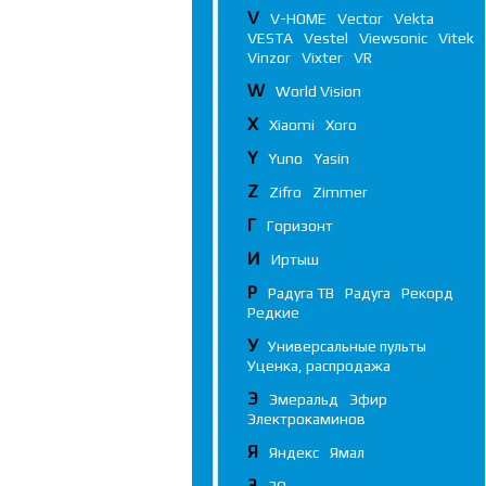
V
V-HOME
Vector
Vekta
VESTA
Vestel
Viewsonic
Vitek
Vinzor
Vixter
VR
W
World Vision
X
Xiaomi
Xoro
Y
Yuno
Yasin
Z
Zifro
Zimmer
Г
Горизонт
И
Иртыш
Р
Радуга ТВ
Радуга
Рекорд
Редкие
У
Универсальные пульты
Уценка, распродажа
Э
Эмеральд
Эфир
Электрокаминов
Я
Яндекс
Ямал
3