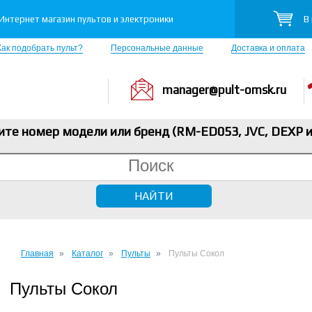
В
Интернет магазин пультов и электроники
Как подобрать пульт?
Персональные данные
Доставка и оплата
manager@pult-omsk.ru
ите номер модели или бренд (RM-ED053, JVC, DEXP
и
Главная
Каталог
Пульты
Пульты Сокол
Пульты Сокол