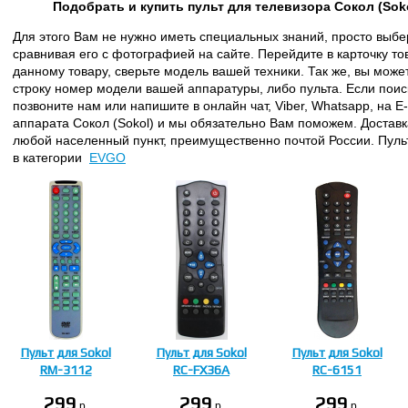
Подобрать и купить пульт для телевизора Сокол (Sok
Для этого Вам не нужно иметь специальных знаний, просто выбе
сравнивая его с фотографией на сайте. Перейдите в карточку то
данному товару, сверьте модель вашей техники. Так же, вы може
строку номер модели вашей аппаратуры, либо пульта. Если поиск
позвоните нам или напишите в онлайн чат, Viber, Whatsapp, на 
аппарата Сокол (Sokol) и мы обязательно Вам поможем. Доставк
любой населенный пункт, преимущественно почтой России. Пульт
в категории
EVGO
Пульт для Sokol
Пульт для Sokol
Пульт для Sokol
RM-3112
RC-FX36A
RC-6151
299
299
299
p.
p.
p.