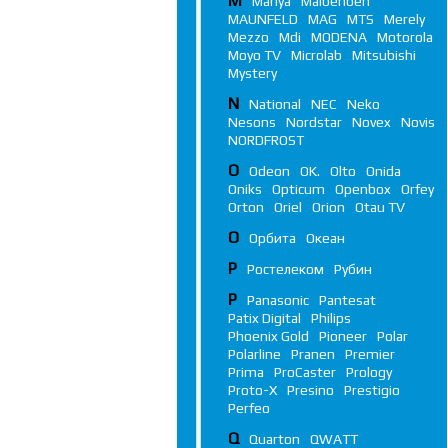
M
Manya
Maibenben
MAUNFELD
MAG
MTS
Merely
Mezzo
Mdi
MODENA
Motorola
Moyo TV
Microlab
Mitsubishi
Mystery
N
National
NEC
Neko
Nesons
Nordstar
Novex
Novis
NORDFROST
O
Odeon
OK.
Olto
Onida
Oniks
Opticum
Openbox
Orfey
Orton
Oriel
Orion
Otau TV
О
Орбита
Океан
Р
Ростелеком
Рубин
P
Panasonic
Pantesat
Patix Digital
Philips
Phoenix Gold
Pioneer
Polar
Polarline
Pranen
Premier
Prima
ProCaster
Prology
Proto-X
Presino
Prestigio
Perfeo
Q
Quarton
QWATT