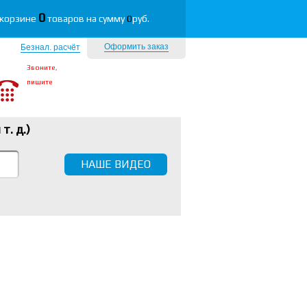
0
 корзине
товаров на сумму
0
руб.
Оформить заказ
Безнал. расчёт
Звоните,
пишите
 т. д.
)
НАШЕ ВИДЕО