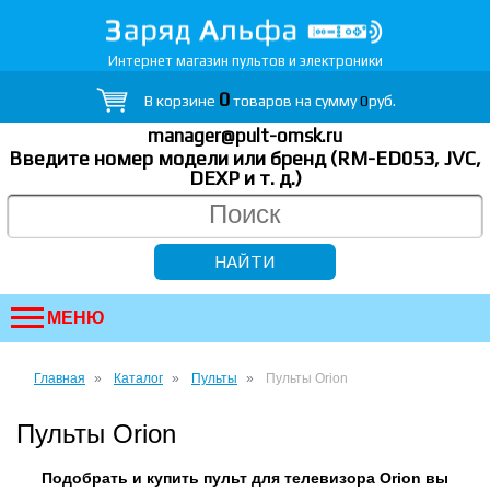
Интернет магазин пультов и электроники
0
В корзине
товаров на сумму
0
руб.
manager@pult-omsk.ru
Введите номер модели или бренд (RM-ED053, JVC,
DEXP
и т. д.
)
МЕНЮ
Главная
Каталог
Пульты
Пульты Orion
Пульты Orion
Подобрать и купить пульт для телевизора Orion вы