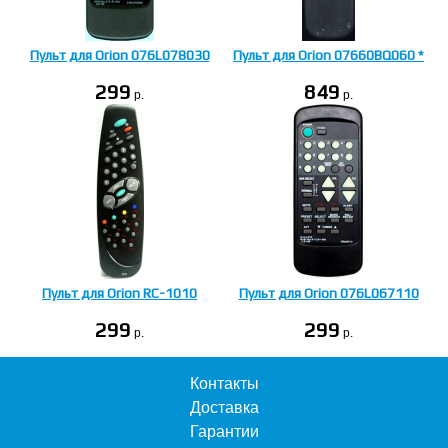
Пульт для Orion 076L078030
Пульт для Orion 07660BQ060 *
299
849
p.
p.
Пульт для Orion RC-1010
Пульт для Orion 076L067110
299
299
p.
p.
Контакты
Доставка
Гарантии