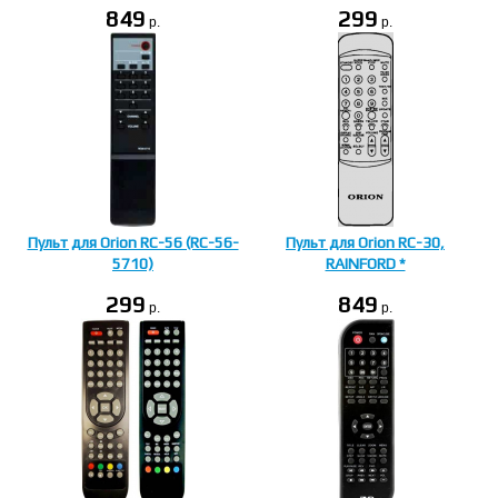
849
299
p.
p.
Пульт для Orion RC-56 (RC-56-
Пульт для Orion RC-30,
5710)
RAINFORD *
299
849
p.
p.