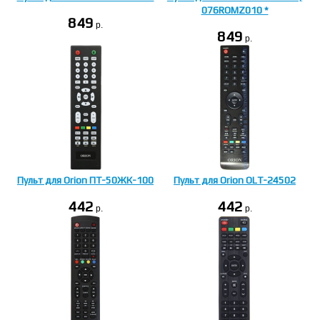
076ROMZ010 *
849
p.
849
p.
Пульт для Orion ПТ-50ЖК-100
Пульт для Orion OLT-24502
442
442
p.
p.