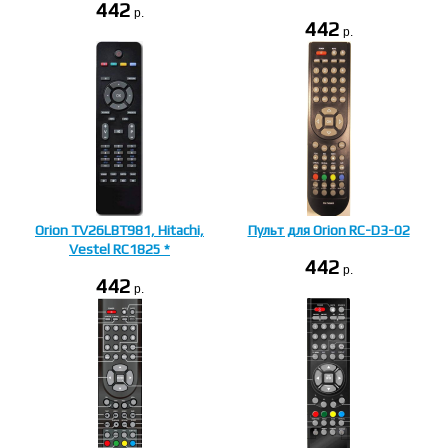
442
p.
442
p.
Orion TV26LBT981, Hitachi,
Пульт для Orion RC-D3-02
Vestel RC1825 *
442
p.
442
p.