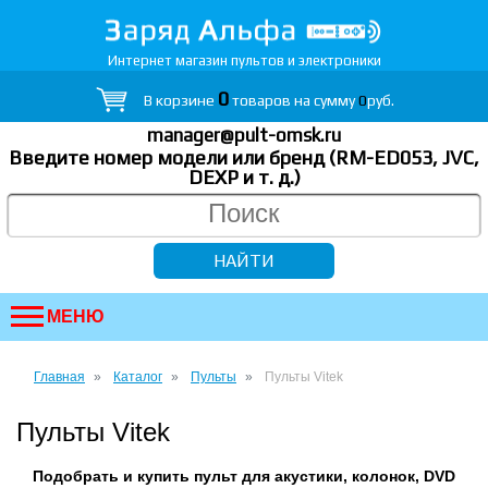
Интернет магазин пультов и электроники
0
В корзине
товаров на сумму
0
руб.
manager@pult-omsk.ru
Введите номер модели или бренд (RM-ED053, JVC,
DEXP
и т. д.
)
МЕНЮ
Главная
Каталог
Пульты
Пульты Vitek
Пульты Vitek
Подобрать и купить пульт для акустики, колонок, DVD