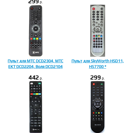
299
p.
Пульт для MTC DCD2304, МТС
Пульт для SkyWorth HSD11,
EKT DCD2204, Воля DCD2104
HS7700 *
442
299
p.
p.