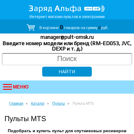
Интернет магазин пультов и электроники
0
В корзине
товаров на сумму
0
руб.
manager@pult-omsk.ru
Введите номер модели или бренд (RM-ED053, JVC,
DEXP
и т. д.
)
МЕНЮ
Главная
Каталог
Пульты
Пульты MTS
Пульты MTS
Подобрать и купить пульт для спутниковых ресиверов