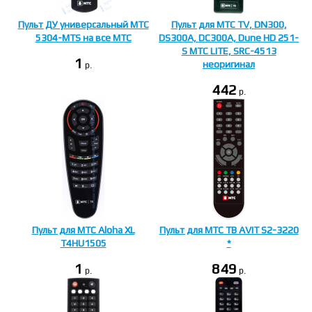
Пульт ДУ универсальный МТС
Пульт для МТС TV, DN300,
5304-MTS на все МТС
DS300A, DC300A, Dune HD 251-
S МТС LITE, SRC-4513
1
неоригинал
p.
442
p.
Пульт для МТС Aloha XL
Пульт для МТС ТВ AVIT S2-3220
T4HU1505
*
1
849
p.
p.