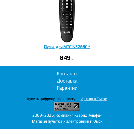
Пульт для МТС N5266C *
849
p.
Контакты
Доставка
Гарантии
Купить цифровую приставку —
Иртыш в Омске
2009–2026. Компания «Заряд Альфа»
Магазин пультов и электроники г. Омск