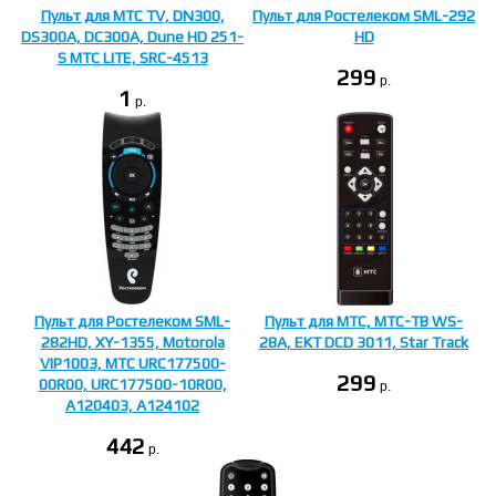
Пульт для МТС TV, DN300,
Пульт для Ростелеком SML-292
DS300A, DC300A, Dune HD 251-
HD
S МТС LITE, SRC-4513
299
p.
1
p.
Пульт для Ростелеком SML-
Пульт для МТС, МТС-ТВ WS-
282HD, XY-1355, Motorola
28A, EKT DCD 3011, Star Track
VIP1003, МТС URC177500-
299
00R00, URC177500-10R00,
p.
A120403, A124102
442
p.