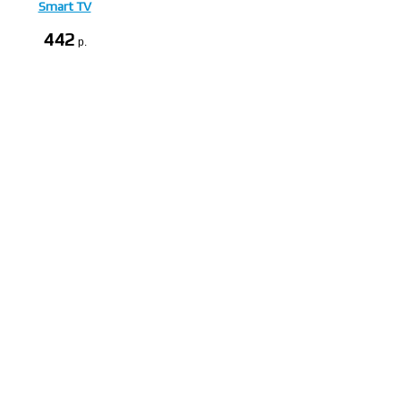
Smart TV
442
p.