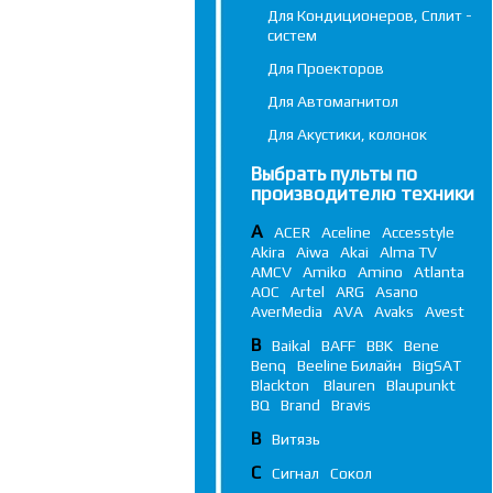
Для Кондиционеров, Сплит -
систем
Для Проекторов
Для Автомагнитол
Для Акустики, колонок
Выбрать пульты по
производителю техники
A
ACER
Aceline
Accesstyle
Akira
Aiwa
Akai
Alma TV
AMCV
Amiko
Amino
Atlanta
AOC
Artel
ARG
Asano
AverMedia
AVA
Avaks
Avest
B
Baikal
BAFF
BBK
Bene
Benq
Beeline Билайн
BigSAT
Blackton
Blauren
Blaupunkt
BQ
Brand
Bravis
В
Витязь
С
Сигнал
Сокол