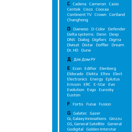
C
Cadena
Cameron
Casio
Centek
Cisco
Coocaa
Continent TV
Crown
Cortland
Changhong
D
Daewoo
D-Color
Defender
Delta systems
Denn
Dexp
DNS
Dialog
Digifors
Digma
Divisat
Distar
Doffler
Dream
Dr. HD
Dune
Д
Для Дом РУ
E
Econ
Edifier
Elenberg
Eldorado
Elekta
Eltex
Elect
Electronics
Energy
Eplutus
Erisson
ERC
E-Star
Evo
Evolution
Evgo
Eurosky
Euston
F
Fortis
Funai
Fusion
G
Galatec
Gazer
Gi, Galaxy Innovations
Ginzzu
GS, General Satellite
General
Godigital
Golden Interstar