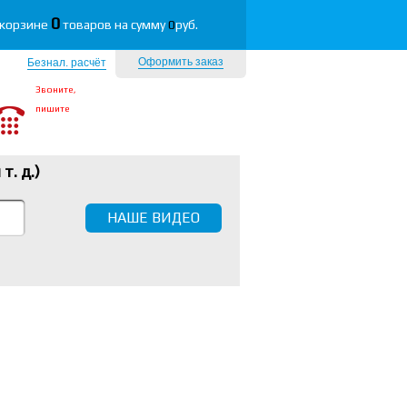
0
 корзине
товаров на сумму
0
руб.
Оформить заказ
Безнал. расчёт
Звоните,
пишите
 т. д.
)
НАШЕ ВИДЕО