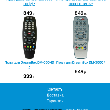
HD (ic) *
НОВОГО ТИПА *
849
849
p.
p.
Пульт для DreamBox DM-500HD
Пульт для DreamBox DM-500C *
*
849
p.
999
p.
Контакты
Доставка
Гарантии