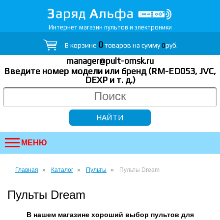
Интернет магазин пультов и электроники
0
В корзине
товаров на сумму
0
руб.
manager@pult-omsk.ru
Введите номер модели или бренд (RM-ED053, JVC,
DEXP
и т. д.
)
МЕНЮ
Главная
Каталог
Пульты
Пульты Dream
Пульты Dream
В нашем магазине хороший выбор пультов для