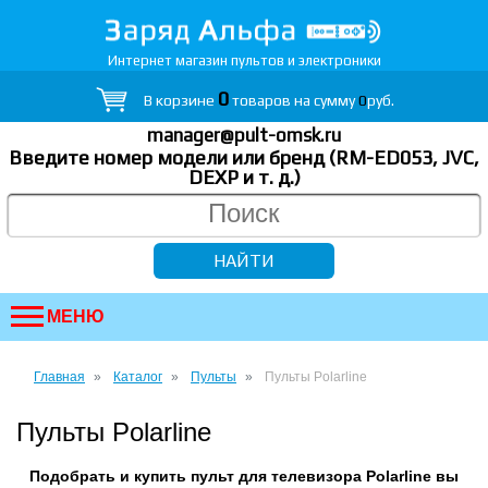
Интернет магазин пультов и электроники
0
В корзине
товаров на сумму
0
руб.
manager@pult-omsk.ru
Введите номер модели или бренд (RM-ED053, JVC,
DEXP
и т. д.
)
МЕНЮ
Главная
Каталог
Пульты
Пульты Polarline
Пульты Polarline
Подобрать и купить пульт для телевизора Polarline вы