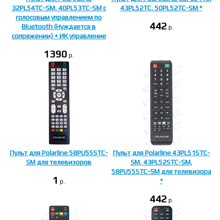
32PL54TC-SM, 40PL53TC-SM с
43PL52TC, 50PL52TC-SM *
голосовым управлением по
442
Bluetooth (Нуждается в
p.
сопряжении) + ИК управление
1390
p.
Пульт для Polarline 58PU55STC-
Пульт для Polarline 43PL51STC-
SM для телевизоров
SM, 43PL52STC-SM,
58PU55STC-SM для телевизора
1
*
p.
442
p.