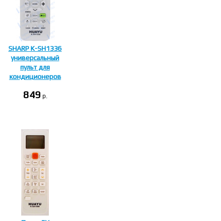
SHARP K-SH1336
универсальный
пульт для
кондиционеров
849
p.