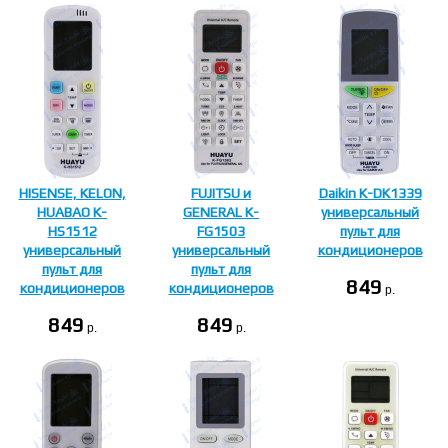
HISENSE, KELON,
FUJITSU и
Daikin K-DK1339
HUABAO K-
GENERAL K-
универсальный
HS1512
FG1503
пульт для
универсальный
универсальный
кондиционеров
пульт для
пульт для
849
кондиционеров
кондиционеров
p.
849
849
p.
p.