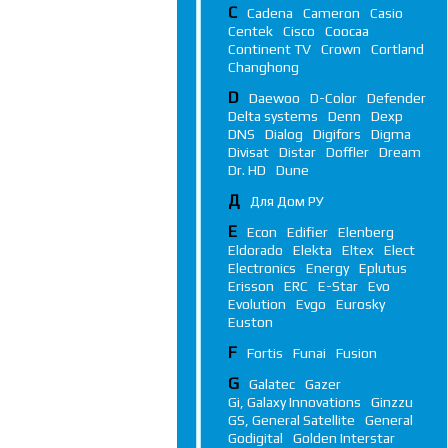
C
Cadena
Cameron
Casio
Centek
Cisco
Coocaa
Continent TV
Crown
Cortland
Changhong
D
Daewoo
D-Color
Defender
Delta systems
Denn
Dexp
DNS
Dialog
Digifors
Digma
Divisat
Distar
Doffler
Dream
Dr. HD
Dune
Д
Для Дом РУ
E
Econ
Edifier
Elenberg
Eldorado
Elekta
Eltex
Elect
Electronics
Energy
Eplutus
Erisson
ERC
E-Star
Evo
Evolution
Evgo
Eurosky
Euston
F
Fortis
Funai
Fusion
G
Galatec
Gazer
Gi, Galaxy Innovations
Ginzzu
GS, General Satellite
General
Godigital
Golden Interstar