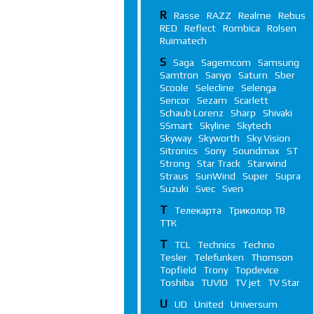
R
Rasse
RAZZ
Realme
Rebus
RED
Reflect
Rombica
Rolsen
Ruimatech
S
Saga
Sagemcom
Samsung
Samtron
Sanyo
Saturn
Sber
Scoole
Selecline
Selenga
Sencor
Sezam
Scarlett
Schaub Lorenz
Sharp
Shivaki
SSmart
Skyline
Skytech
Skyway
Skyworth
Sky Vision
Sitronics
Sony
Soundmax
ST
Strong
Star Track
Starwind
Straus
SunWind
Super
Supra
Suzuki
Svec
Sven
Т
Телекарта
Триколор ТВ
ТТК
T
TCL
Technics
Techno
Tesler
Telefunken
Thomson
Topfield
Trony
Topdevice
Toshiba
TUVIO
TV jet
TV Star
U
UD
United
Universum