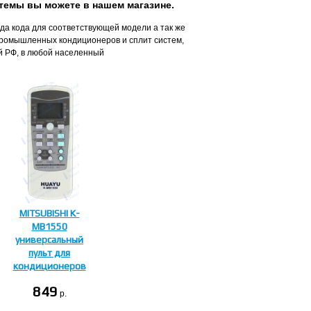
стемы вы можете в нашем магазине.
а кода для соответствующей модели а так же
 промышленных кондиционеров и сплит систем,
й РФ, в любой населенный
MITSUBISHI K-
MB1550
универсальный
пульт для
кондиционеров
849
p.