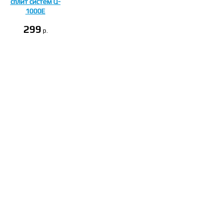
сплит систем Q-
1000E
299
p.