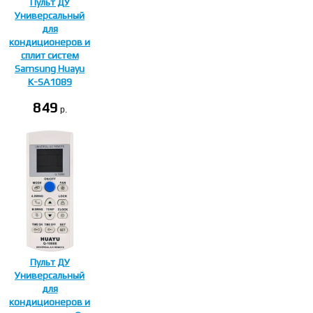
Пульт ДУ
Универсальный
для
кондиционеров и
сплит систем
Samsung Huayu
K-SA1089
849
p.
Пульт ДУ
Универсальный
для
кондиционеров и