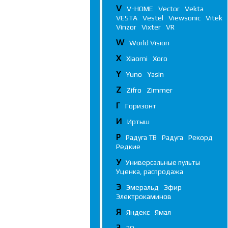
V
V-HOME
Vector
Vekta
VESTA
Vestel
Viewsonic
Vitek
Vinzor
Vixter
VR
W
World Vision
X
Xiaomi
Xoro
Y
Yuno
Yasin
Z
Zifro
Zimmer
Г
Горизонт
И
Иртыш
Р
Радуга ТВ
Радуга
Рекорд
Редкие
У
Универсальные пульты
Уценка, распродажа
Э
Эмеральд
Эфир
Электрокаминов
Я
Яндекс
Ямал
3