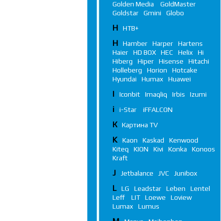
Golden Media
GoldMaster
Goldstar
Gmini
Globo
Н
НТВ+
H
Hamber
Harper
Hartens
Haier
HD BOX
HEC
Helix
Hi
Hiberg
Hiper
Hisense
Hitachi
Holleberg
Horion
Hotcake
Hyundai
Humax
Huawei
I
Iconbit
Imaqliq
Irbis
Izumi
i
i-Star
iFFALСON
К
Картина TV
K
Kaon
Kaskad
Kenwood
Kiteq
KION
Kivi
Konka
Konoos
Kraft
J
Jetbalance
JVC
Junibox
L
LG
Leadstar
Leben
Lentel
Leff
LIT
Loewe
Loview
Lumax
Lumus