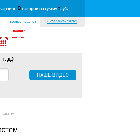
0
 корзине
товаров на сумму
0
руб.
Оформить заказ
Безнал. расчёт
Звоните,
пишите
 т. д.
)
НАШЕ ВИДЕО
- систем
истем