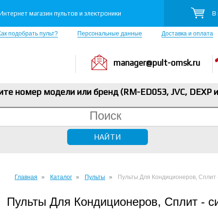
В
Интернет магазин пультов и электроники
Как подобрать пульт?
Персональные данные
Доставка и оплата
manager@pult-omsk.ru
ите номер модели или бренд (RM-ED053, JVC, DEXP
и
Главная
Каталог
Пульты
Пульты Для Кондиционеров, Сплит 
Пульты Для Кондиционеров, Сплит - с