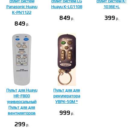
сплит систем
сплит систем LG
сплит систем K-
Panasonic Huayu
Huayu K-LG1108
1036E+L
K-PN1122
849
399
p.
p.
849
p.
Пульт для Huayu
Пульт для для
HR-F800
рекуператора
универсальный
УВРК-50М *
Пульт для для
999
вентиляторов
p.
299
p.