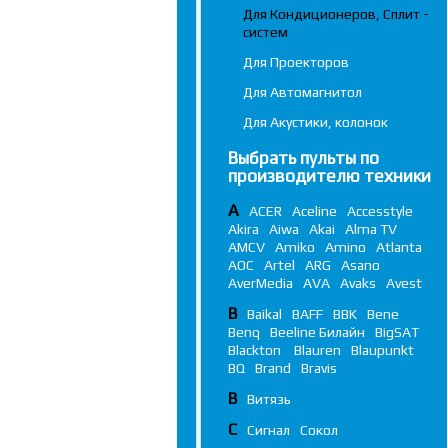
Для Кондиционеров, Сплит -
систем
Для Проекторов
Для Автомагнитол
Для Акустики, колонок
Выбрать пульты по
производителю техники
A
ACER
Aceline
Accesstyle
Akira
Aiwa
Akai
Alma TV
AMCV
Amiko
Amino
Atlanta
AOC
Artel
ARG
Asano
AverMedia
AVA
Avaks
Avest
B
Baikal
BAFF
BBK
Bene
Benq
Beeline Билайн
BigSAT
Blackton
Blauren
Blaupunkt
BQ
Brand
Bravis
В
Витязь
С
Сигнал
Сокол