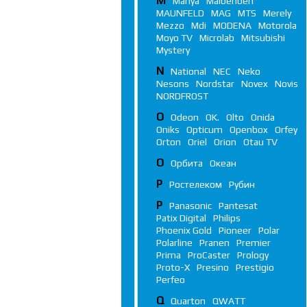
M
Manya
Maibenben
MAUNFELD
MAG
MTS
Merely
Mezzo
Mdi
MODENA
Motorola
Moyo TV
Microlab
Mitsubishi
Mystery
N
National
NEC
Neko
Nesons
Nordstar
Novex
Novis
NORDFROST
O
Odeon
OK.
Olto
Onida
Oniks
Opticum
Openbox
Orfey
Orton
Oriel
Orion
Otau TV
О
Орбита
Океан
Р
Ростелеком
Рубин
P
Panasonic
Pantesat
Patix Digital
Philips
Phoenix Gold
Pioneer
Polar
Polarline
Pranen
Premier
Prima
ProCaster
Prology
Proto-X
Presino
Prestigio
Perfeo
Q
Quarton
QWATT