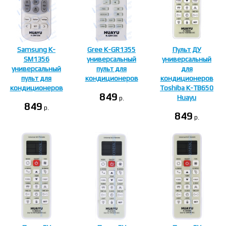
Samsung K-
Gree K-GR1355
Пульт ДУ
SM1356
универсальный
универсальный
универсальный
пульт для
для
пульт для
кондиционеров
кондиционеров
кондиционеров
Toshiba K-TB650
849
Huayu
p.
849
p.
849
p.