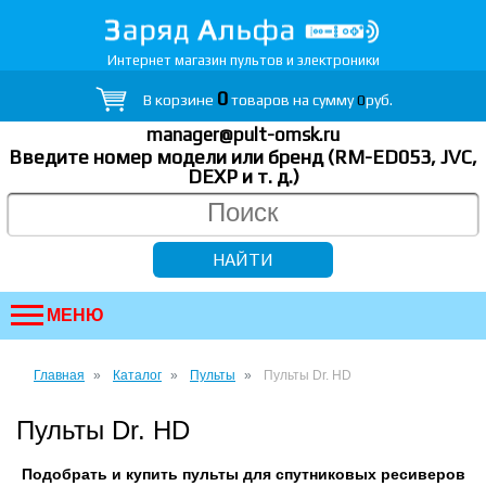
Интернет магазин пультов и электроники
0
В корзине
товаров на сумму
0
руб.
manager@pult-omsk.ru
Введите номер модели или бренд (RM-ED053, JVC,
DEXP
и т. д.
)
МЕНЮ
Главная
Каталог
Пульты
Пульты Dr. HD
Пульты Dr. HD
Подобрать и купить пульты для спутниковых ресиверов