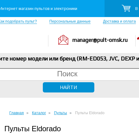
В
Интернет магазин пультов и электроники
Как подобрать пульт?
Персональные данные
Доставка и оплата
manager@pult-omsk.ru
ите номер модели или бренд (RM-ED053, JVC, DEXP
и
Главная
Каталог
Пульты
Пульты Eldorado
Пульты Eldorado