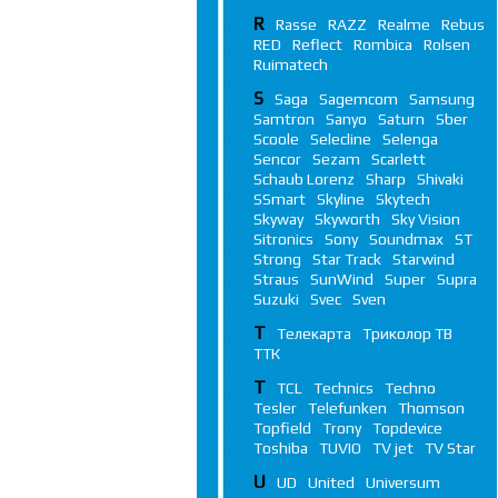
R
Rasse
RAZZ
Realme
Rebus
RED
Reflect
Rombica
Rolsen
Ruimatech
S
Saga
Sagemcom
Samsung
Samtron
Sanyo
Saturn
Sber
Scoole
Selecline
Selenga
Sencor
Sezam
Scarlett
Schaub Lorenz
Sharp
Shivaki
SSmart
Skyline
Skytech
Skyway
Skyworth
Sky Vision
Sitronics
Sony
Soundmax
ST
Strong
Star Track
Starwind
Straus
SunWind
Super
Supra
Suzuki
Svec
Sven
Т
Телекарта
Триколор ТВ
ТТК
T
TCL
Technics
Techno
Tesler
Telefunken
Thomson
Topfield
Trony
Topdevice
Toshiba
TUVIO
TV jet
TV Star
U
UD
United
Universum