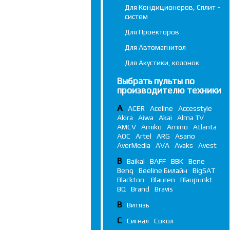
Для Кондиционеров, Сплит -
систем
Для Проекторов
Для Автомагнитол
Для Акустики, колонок
Выбрать пульты по
производителю техники
A
ACER
Aceline
Accesstyle
Akira
Aiwa
Akai
Alma TV
AMCV
Amiko
Amino
Atlanta
AOC
Artel
ARG
Asano
AverMedia
AVA
Avaks
Avest
B
Baikal
BAFF
BBK
Bene
Benq
Beeline Билайн
BigSAT
Blackton
Blauren
Blaupunkt
BQ
Brand
Bravis
В
Витязь
С
Сигнал
Сокол