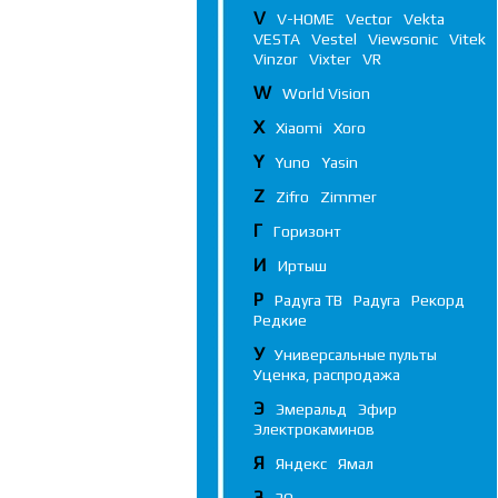
V
V-HOME
Vector
Vekta
VESTA
Vestel
Viewsonic
Vitek
Vinzor
Vixter
VR
W
World Vision
X
Xiaomi
Xoro
Y
Yuno
Yasin
Z
Zifro
Zimmer
Г
Горизонт
И
Иртыш
Р
Радуга ТВ
Радуга
Рекорд
Редкие
У
Универсальные пульты
Уценка, распродажа
Э
Эмеральд
Эфир
Электрокаминов
Я
Яндекс
Ямал
3