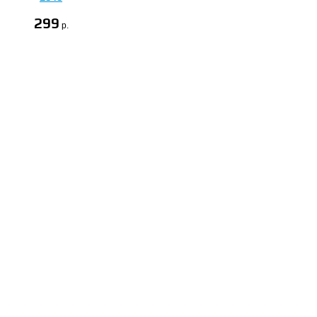
299
p.