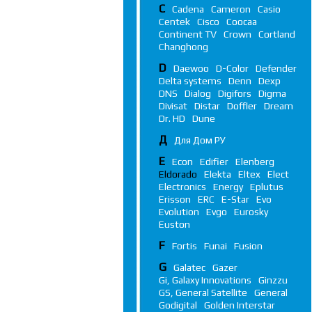
C
Cadena
Cameron
Casio
Centek
Cisco
Coocaa
Continent TV
Crown
Cortland
Changhong
D
Daewoo
D-Color
Defender
Delta systems
Denn
Dexp
DNS
Dialog
Digifors
Digma
Divisat
Distar
Doffler
Dream
Dr. HD
Dune
Д
Для Дом РУ
E
Econ
Edifier
Elenberg
Eldorado
Elekta
Eltex
Elect
Electronics
Energy
Eplutus
Erisson
ERC
E-Star
Evo
Evolution
Evgo
Eurosky
Euston
F
Fortis
Funai
Fusion
G
Galatec
Gazer
Gi, Galaxy Innovations
Ginzzu
GS, General Satellite
General
Godigital
Golden Interstar