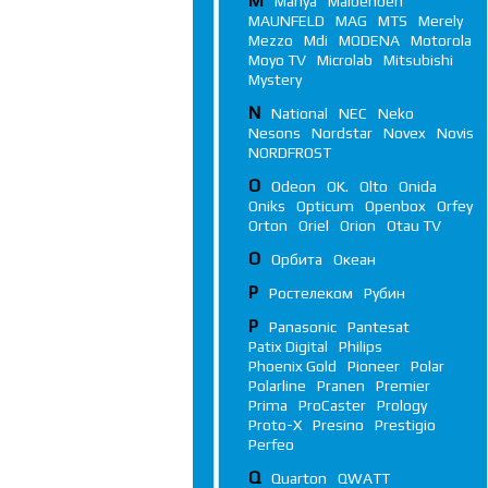
M
Manya
Maibenben
MAUNFELD
MAG
MTS
Merely
Mezzo
Mdi
MODENA
Motorola
Moyo TV
Microlab
Mitsubishi
Mystery
N
National
NEC
Neko
Nesons
Nordstar
Novex
Novis
NORDFROST
O
Odeon
OK.
Olto
Onida
Oniks
Opticum
Openbox
Orfey
Orton
Oriel
Orion
Otau TV
О
Орбита
Океан
Р
Ростелеком
Рубин
P
Panasonic
Pantesat
Patix Digital
Philips
Phoenix Gold
Pioneer
Polar
Polarline
Pranen
Premier
Prima
ProCaster
Prology
Proto-X
Presino
Prestigio
Perfeo
Q
Quarton
QWATT