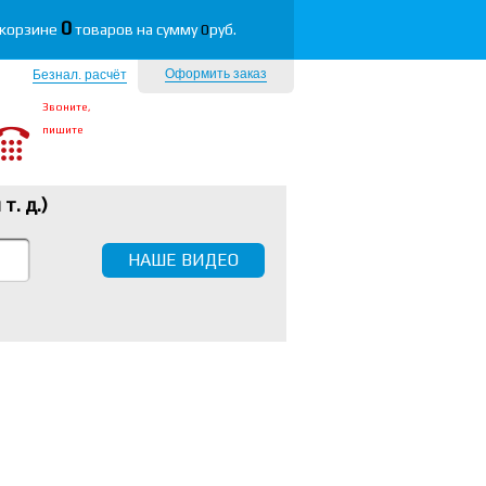
0
 корзине
товаров на сумму
0
руб.
Оформить заказ
Безнал. расчёт
Звоните,
пишите
 т. д.
)
НАШЕ ВИДЕО