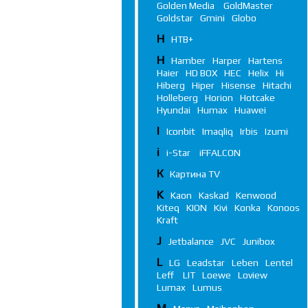
Golden Media
GoldMaster
Goldstar
Gmini
Globo
Н
НТВ+
H
Hamber
Harper
Hartens
Haier
HD BOX
HEC
Helix
Hi
Hiberg
Hiper
Hisense
Hitachi
Holleberg
Horion
Hotcake
Hyundai
Humax
Huawei
I
Iconbit
Imaqliq
Irbis
Izumi
i
i-Star
iFFALСON
К
Картина TV
K
Kaon
Kaskad
Kenwood
Kiteq
KION
Kivi
Konka
Konoos
Kraft
J
Jetbalance
JVC
Junibox
L
LG
Leadstar
Leben
Lentel
Leff
LIT
Loewe
Loview
Lumax
Lumus