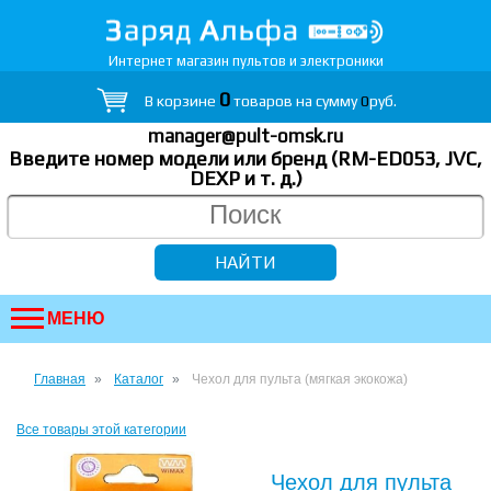
Интернет магазин пультов и электроники
0
В корзине
товаров на сумму
0
руб.
manager@pult-omsk.ru
Введите номер модели или бренд (RM-ED053, JVC,
DEXP
и т. д.
)
МЕНЮ
Главная
Каталог
Чехол для пульта (мягкая экокожа)
Все товары этой категории
Чехол для пульта