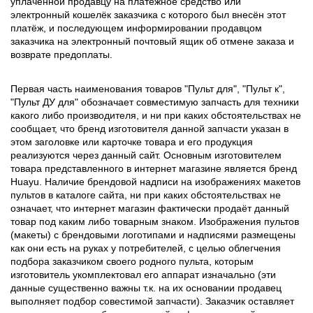
уплаченной продавцу на платёжное средство или
электронный кошелёк заказчика с которого был внесён этот
платёж, и последующем информировании продавцом
заказчика на электронный почтовый ящик об отмене заказа и
возврате предоплаты.
Первая часть наименования товаров "Пульт для", "Пульт к",
"Пульт ДУ для" обозначает совместимую запчасть для техники
какого либо производителя, и ни при каких обстоятельствах не
сообщает, что бренд изготовителя данной запчасти указан в
этом заголовке или карточке товара и его продукция
реализуются через данный сайт. Основным изготовителем
товара представленного в интернет магазине является бренд
Huayu. Наличие брендовой надписи на изображениях макетов
пультов в каталоге сайта, ни при каких обстоятельствах не
означает, что интернет магазин фактически продаёт данный
товар под каким либо товарным знаком. Изображения пультов
(макеты) с брендовыми логотипами и надписями размещены
как они есть на руках у потребителей, с целью облегчения
подбора заказчиком своего родного пульта, которым
изготовитель укомплектовал его аппарат изначально (эти
данные существенно важны т.к. на их основании продавец
выполняет подбор совестимой запчасти). Заказчик оставляет