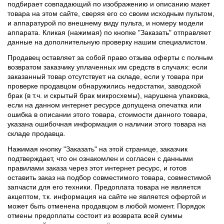
подбирает совпадающий по изображению и описанию макет
товара на этом сайте, сверяя его со своим исходным пультом,
и аппаратурой по внешнему виду пульта, и номеру модели
аппарата. Кликая (нажимая) по кнопке "Заказать" отправляет
данные на дополнительную проверку нашим специалистом.
Продавец оставляет за собой право отзыва оферты с полным
возвратом заказчику уплаченных им средств в случаях: если
заказанный товар отсутствует на складе, если у товара при
проверке продавцом обнаружились недостатки, заводской
брак (в т.ч. и скрытый брак микросхемы), нарушена упаковка,
если на данном интернет ресурсе допущена опечатка или
ошибка в описании этого товара, стоимости данного товара,
указана ошибочная информация о наличии этого товара на
складе продавца.
Нажимая кнопку "Заказать" на этой странице, заказчик
подтверждает, что он ознакомлен и согласен с данными
правилами заказа через этот интернет ресурс, и готов
оставить заказ на подбор совместимого товара, совместимой
запчасти для его техники. Предоплата товара не является
акцептом, т.к. информация на сайте не является офертой и
может быть отменена продавцом в любой момент. Порядок
отмены предоплаты состоит из возврата всей суммы