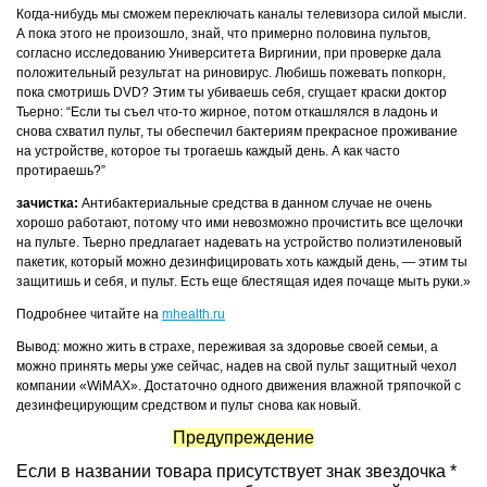
Когда-нибудь мы сможем переключать каналы телевизора силой мысли.
А пока этого не произошло, знай, что примерно половина пультов,
согласно исследованию Университета Виргинии, при проверке дала
положительный результат на риновирус. Любишь пожевать попкорн,
пока смотришь DVD? Этим ты убиваешь себя, сгущает краски доктор
Тьерно: “Если ты съел что-то жирное, потом откашлялся в ладонь и
снова схватил пульт, ты обеспечил бактериям прекрасное проживание
на устройстве, которое ты трогаешь каждый день. А как часто
протираешь?”
зачистка:
Антибактериальные средства в данном случае не очень
хорошо работают, потому что ими невозможно прочистить все щелочки
на пульте. Тьерно предлагает надевать на устройство полиэтиленовый
пакетик, который можно дезинфицировать хоть каждый день, — этим ты
защитишь и себя, и пульт. Есть еще блестящая идея почаще мыть руки.»
Подробнее читайте на
mhealth.ru
Вывод: можно жить в страхе, переживая за здоровье своей семьи, а
можно принять меры уже сейчас, надев на свой пульт защитный чехол
компании «WiMAX». Достаточно одного движения влажной тряпочкой с
дезинфецирующим средством и пульт снова как новый.
Предупреждение
Если в названии товара присутствует знак звездочка *