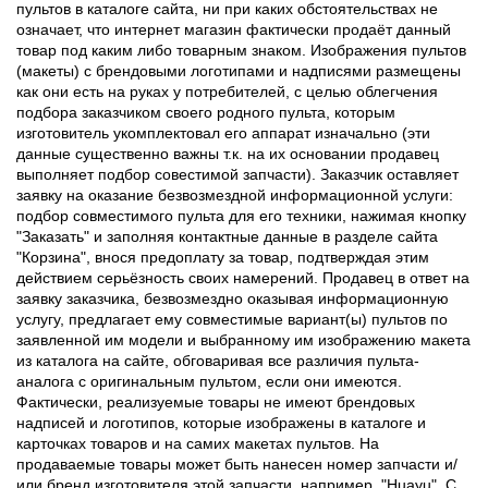
пультов в каталоге сайта, ни при каких обстоятельствах не
означает, что интернет магазин фактически продаёт данный
товар под каким либо товарным знаком. Изображения пультов
(макеты) с брендовыми логотипами и надписями размещены
как они есть на руках у потребителей, с целью облегчения
подбора заказчиком своего родного пульта, которым
изготовитель укомплектовал его аппарат изначально (эти
данные существенно важны т.к. на их основании продавец
выполняет подбор совестимой запчасти). Заказчик оставляет
заявку на оказание безвозмездной информационной услуги:
подбор совместимого пульта для его техники, нажимая кнопку
"Заказать" и заполняя контактные данные в разделе сайта
"Корзина", внося предоплату за товар, подтверждая этим
действием серьёзность своих намерений. Продавец в ответ на
заявку заказчика, безвозмездно оказывая информационную
услугу, предлагает ему совместимые вариант(ы) пультов по
заявленной им модели и выбранному им изображению макета
из каталога на сайте, обговаривая все различия пульта-
аналога с оригинальным пультом, если они имеются.
Фактически, реализуемые товары не имеют брендовых
надписей и логотипов, которые изображены в каталоге и
карточках товаров и на самих макетах пультов. На
продаваемые товары может быть нанесен номер запчасти и/
или бренд изготовителя этой запчасти, например, "Huayu". С