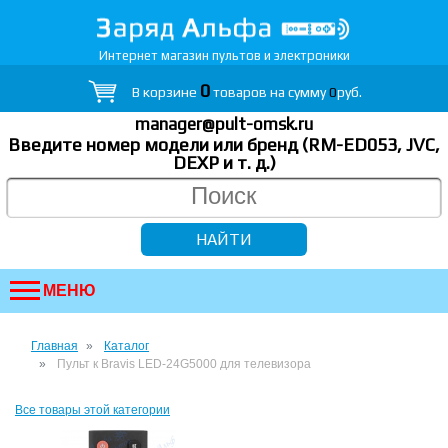
Интернет магазин пультов и электроники
0
В корзине
товаров на сумму
0
руб.
manager@pult-omsk.ru
Введите номер модели или бренд (RM-ED053, JVC,
DEXP
и т. д.
)
МЕНЮ
Главная
Каталог
Пульт к Bravis LED-24G5000 для телевизора
Все товары этой категории