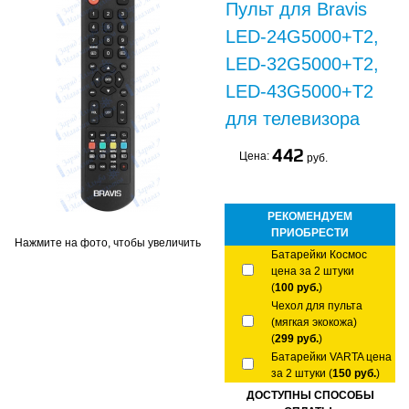
Пульт для Bravis
LED-24G5000+T2,
LED-32G5000+T2,
LED-43G5000+T2
для телевизора
442
Цена:
руб.
РЕКОМЕНДУЕМ
ПРИОБРЕСТИ
Нажмите на фото, чтобы увеличить
Батарейки Космос
цена за 2 штуки
(
100 руб.
)
Чехол для пульта
(мягкая экокожа)
(
299 руб.
)
Батарейки VARTA цена
за 2 штуки (
150 руб.
)
ДОСТУПНЫ СПОСОБЫ