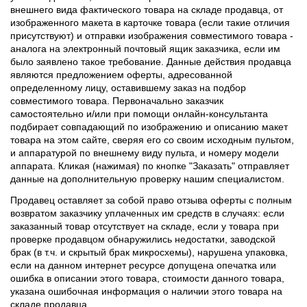
внешнего вида фактического товара на складе продавца, от
изображенного макета в карточке товара (если такие отличия
присутствуют) и отправки изображения совместимого товара -
аналога на электронный почтовый ящик заказчика, если им
было заявлено такое требование. Данные действия продавца
являются предложением оферты, адресованной
определенному лицу, оставившему заказ на подбор
совместимого товара. Первоначально заказчик
самостоятельно и/или при помощи онлайн-консультанта
подбирает совпадающий по изображению и описанию макет
товара на этом сайте, сверяя его со своим исходным пультом,
и аппаратурой по внешнему виду пульта, и номеру модели
аппарата. Кликая (нажимая) по кнопке "Заказать" отправляет
данные на дополнительную проверку нашим специалистом.
Продавец оставляет за собой право отзыва оферты с полным
возвратом заказчику уплаченных им средств в случаях: если
заказанный товар отсутствует на складе, если у товара при
проверке продавцом обнаружились недостатки, заводской
брак (в т.ч. и скрытый брак микросхемы), нарушена упаковка,
если на данном интернет ресурсе допущена опечатка или
ошибка в описании этого товара, стоимости данного товара,
указана ошибочная информация о наличии этого товара на
складе продавца.