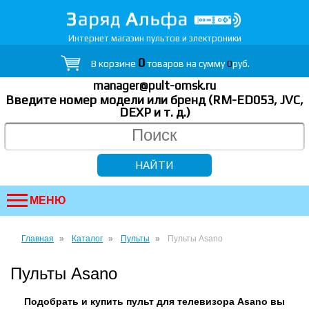
Интернет магазин пультов и электроники
0
В корзине
товаров на сумму
0
руб.
manager@pult-omsk.ru
Введите номер модели или бренд (RM-ED053, JVC,
DEXP
и т. д.
)
МЕНЮ
Главная
Каталог
Пульты
Пульты Asano
Пульты Asano
Подобрать и купить пульт для телевизора Asano вы