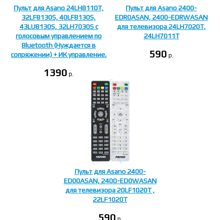
Пульт для Asano 24LH8110T,
Пульт для Asano 2400-
32LF8130S, 40LF8130S,
EDR0ASAN, 2400-EDRWASAN
43LU8130S, 32LH7030S с
для телевизора 24LH7020T,
голосовым управлением по
24LH7011T
Bluetooth (Нуждается в
590
сопряжении) + ИК управление.
p.
1390
p.
Пульт для Asano 2400-
ED00ASAN, 2400-ED0WASAN
для телевизора 20LF1020T ,
22LF1020T
590
p.