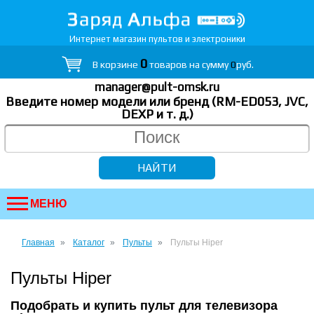
Интернет магазин пультов и электроники
0
В корзине
товаров на сумму
0
руб.
manager@pult-omsk.ru
Введите номер модели или бренд (RM-ED053, JVC,
DEXP
и т. д.
)
МЕНЮ
Главная
Каталог
Пульты
Пульты Hiper
Пульты Hiper
Подобрать и купить пульт для телевизора