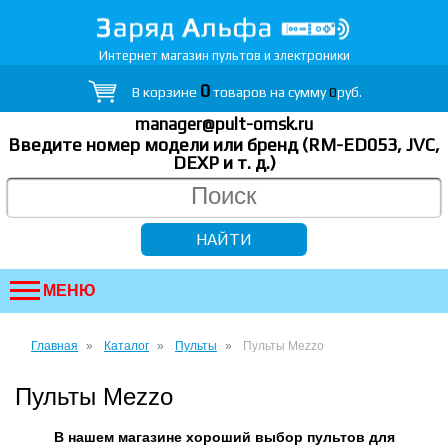
Интернет магазин пультов и электроники
0
В корзине
товаров на сумму
0
руб.
manager@pult-omsk.ru
Введите номер модели или бренд (RM-ED053, JVC,
DEXP
и т. д.
)
МЕНЮ
Главная
Каталог
Пульты
Пульты Mezzo
Пульты Mezzo
В нашем магазине хороший выбор пультов для